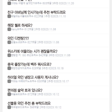
그대는 어떻게 살것인가
조회수 603
댓글 3
추천 0
2023.11.20
1
친구 아버님께 인사가는데 추천 부탁드려요
에밀리는서울에
조회수 622
댓글 1
추천 0
2023.11.10
1
해장 뭘로 하세요?
Hany
조회수 612
댓글 2
추천 0
2023.11.08
1
와인 디켄팅???
감귤소녀
조회수 627
댓글 2
추천 0
2023.11.08
1
위스키에 어울리는 시가 괜찮을까요?
명탐정 키 180 코난
조회수 642
댓글 3
추천 0
2023.11.06
1
중국 출장가는데 백주 뭐사오죠?
희망찬공직자
조회수 626
댓글 3
추천 0
2023.10.19
1
하이얼 와인 냉장고 사용자 계시나요?
커피는 아메리카노
조회수 630
댓글 2
추천 0
2023.10.17
1
편의점 술약 효과 있나요?
하늘보리
조회수 672
댓글 2
추천 0
2023.10.12
1
선물용 와인 추천 좀 부탁드려요
제주밤바다
조회수 596
댓글 2
추천 0
2023.10.12
1