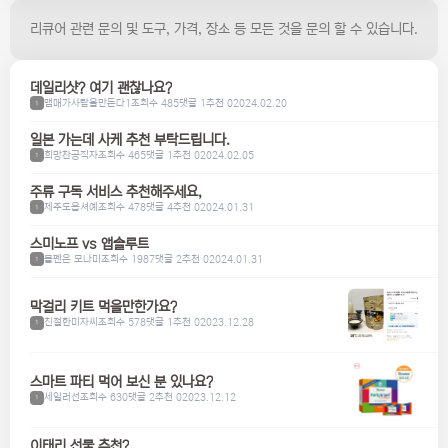
리큐어 관련 문의 및 도구, 가격, 장소 등 모든 것을 문의 할 수 있습니다.
데일리샷? 여기 괜찮나요?
맴매가사람을만든다1
조회수 485
댓글 1
추천 0
2024.02.20
1
일본 가는데 사케 추천 부탁드립니다.
희망찬공직자
조회수 465
댓글 1
추천 0
2024.02.05
1
주류 구독 서비스 추천해주세요,
제주도옵셔예
조회수 478
댓글 4
추천 0
2024.01.31
1
스미노프 vs 앱솔루트
볼펜은 모나미
조회수 1987
댓글 2
추천 0
2024.01.31
1
막걸리 키트 먹을만한가요?
친절한미자씨
조회수 578
댓글 1
추천 0
2023.12.28
1
스마트 파티 먹어 보신 분 있나요?
세일러선
조회수 630
댓글 2
추천 0
2023.12.12
1
이태리 선물 추천?