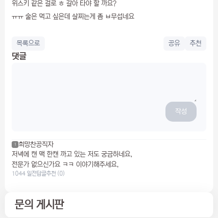
위스키 같은 걸로 ㅎ 갈아 타야 할 까요?
ㅠㅠ 술은 먹고 싶은데 살찌는게 좀 ㅂ무섭네요
목록으로
공유
추천
댓글
작성
희망찬공직자
1
저녁에 캔 맥 한캔 까고 있는 저도 궁금하네요,
전문가 없으신가요 ㅋㅋ 이야기해주세요,
1044 일전
답글
추천 (0)
문의 게시판