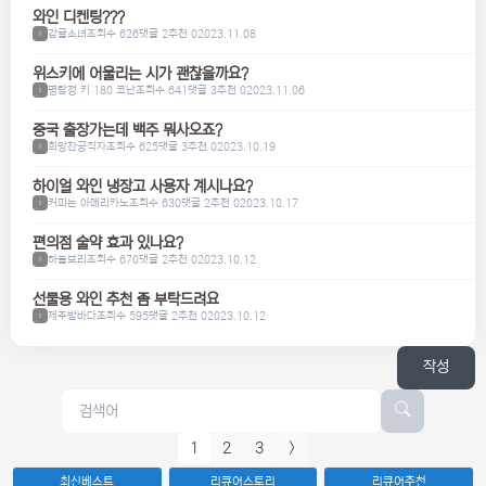
와인 디켄팅???
감귤소녀
조회수 626
댓글 2
추천 0
2023.11.08
1
위스키에 어울리는 시가 괜찮을까요?
명탐정 키 180 코난
조회수 641
댓글 3
추천 0
2023.11.06
1
중국 출장가는데 백주 뭐사오죠?
희망찬공직자
조회수 625
댓글 3
추천 0
2023.10.19
1
하이얼 와인 냉장고 사용자 계시나요?
커피는 아메리카노
조회수 630
댓글 2
추천 0
2023.10.17
1
편의점 술약 효과 있나요?
하늘보리
조회수 670
댓글 2
추천 0
2023.10.12
1
선물용 와인 추천 좀 부탁드려요
제주밤바다
조회수 595
댓글 2
추천 0
2023.10.12
1
작성
1
2
3
>
최신베스트
리큐어스토리
리큐어추천