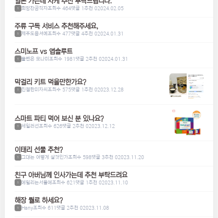
일본 가는데 사케 추천 부탁드립니다.
희망찬공직자
조회수 464
댓글 1
추천 0
2024.02.05
1
주류 구독 서비스 추천해주세요,
제주도옵셔예
조회수 477
댓글 4
추천 0
2024.01.31
1
스미노프 vs 앱솔루트
볼펜은 모나미
조회수 1981
댓글 2
추천 0
2024.01.31
1
막걸리 키트 먹을만한가요?
친절한미자씨
조회수 575
댓글 1
추천 0
2023.12.28
1
스마트 파티 먹어 보신 분 있나요?
세일러선
조회수 626
댓글 2
추천 0
2023.12.12
1
이태리 선물 추천?
그대는 어떻게 살것인가
조회수 598
댓글 3
추천 0
2023.11.20
1
친구 아버님께 인사가는데 추천 부탁드려요
에밀리는서울에
조회수 621
댓글 1
추천 0
2023.11.10
1
해장 뭘로 하세요?
Hany
조회수 611
댓글 2
추천 0
2023.11.08
1