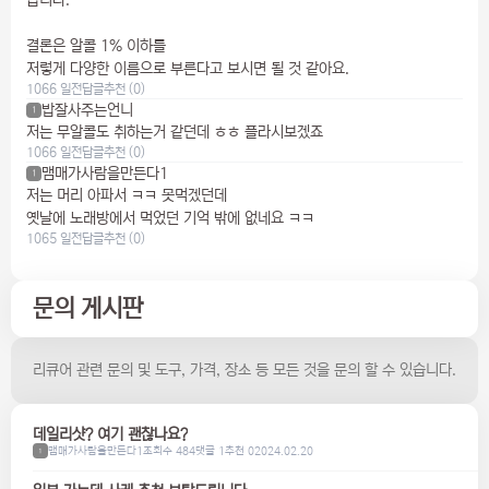
결론은 알콜 1% 이하를
저렇게 다양한 이름으로 부른다고 보시면 될 것 같아요.
1066 일전
답글
추천 (0)
밥잘사주는언니
1
저는 무알콜도 취하는거 같던데 ㅎㅎ 플라시보겠죠
1066 일전
답글
추천 (0)
맴매가사람을만든다1
1
저는 머리 아파서 ㅋㅋ 못먹겠던데
옛날에 노래방에서 먹었던 기억 밖에 없네요 ㅋㅋ
1065 일전
답글
추천 (0)
문의 게시판
리큐어 관련 문의 및 도구, 가격, 장소 등 모든 것을 문의 할 수 있습니다.
데일리샷? 여기 괜찮나요?
맴매가사람을만든다1
조회수 484
댓글 1
추천 0
2024.02.20
1