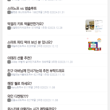
스미노프 vs 앱솔루트
볼펜은 모나미
조회수 1982
댓글 2
추천 0
2024.01.31
1
막걸리 키트 먹을만한가요?
친절한미자씨
조회수 575
댓글 1
추천 0
2023.12.28
1
스마트 파티 먹어 보신 분 있나요?
세일러선
조회수 626
댓글 2
추천 0
2023.12.12
1
이태리 선물 추천?
그대는 어떻게 살것인가
조회수 599
댓글 3
추천 0
2023.11.20
1
친구 아버님께 인사가는데 추천 부탁드려요
에밀리는서울에
조회수 621
댓글 1
추천 0
2023.11.10
1
해장 뭘로 하세요?
Hany
조회수 611
댓글 2
추천 0
2023.11.08
1
와인 디켄팅???
감귤소녀
조회수 627
댓글 2
추천 0
2023.11.08
1
위스키에 어울리는 시가 괜찮을까요?