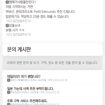
맴매가사람을만든다1
1
처음 시작하시는 거면
쿠바산, 몬테크리스토 Petit Edmundo 추천 드립니다.
입문하기도 적당하고 25분 정도 태울 수 있습니다.
1003 일전
답글
추천 (0)
감귤소녀
1
보헴 시가 ㅋㅋ
1003 일전
답글
추천 (0)
문의 게시판
리큐어 관련 문의 및 도구, 가격, 장소 등 모든 것을 문의 할 수 있습니다.
데일리샷? 여기 괜찮나요?
맴매가사람을만든다1
조회수 484
댓글 1
추천 0
2024.02.20
1
일본 가는데 사케 추천 부탁드립니다.
희망찬공직자
조회수 464
댓글 1
추천 0
2024.02.05
1
주류 구독 서비스 추천해주세요,
제주도옵셔예
조회수 477
댓글 4
추천 0
2024.01.31
1