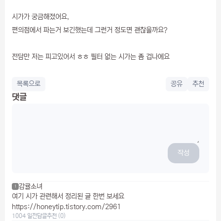
시가가 궁금해졌어요,
편의점에서 파는거 보긴했는데 그런거 정도면 괜찮을까요?
전담만 저는 피고있어서 ㅎㅎ 필터 없는 시가는 좀 겁나에요
목록으로
공유
추천
댓글
작성
감귤소녀
1
여기 시가 관련해서 정리된 글 한번 보세요
https://honeytip.tistory.com/2961
1004 일전
답글
추천 (0)