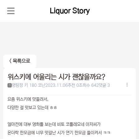
Liquor Story
< 목록으로
위스키에 어울리는 시가 괜찮을까요?
명탐정 키 180 코난
2023.11.06
추천 0
조회수 642
댓글 3
1
요즘 위스키에 맛들려서,
다양한 걸 맛보고 있는데 ㅎㅎ
얼마전에 대부 영화를 보는데 비토 코를레오네 아저씨가
온더락 한모금에 너무 맛갈난 시가 연기 한모금 들이켜서 ㅋㅋ