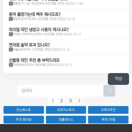
명탐정 키 180 코난
조회수 642
댓글 3
추천 0
2023.11.06
1
중국 출장가는데 백주 뭐사오죠?
희망찬공직자
조회수 625
댓글 3
추천 0
2023.10.19
1
하이얼 와인 냉장고 사용자 계시나요?
커피는 아메리카노
조회수 630
댓글 2
추천 0
2023.10.17
1
편의점 술약 효과 있나요?
하늘보리
조회수 670
댓글 2
추천 0
2023.10.12
1
선물용 와인 추천 좀 부탁드려요
제주밤바다
조회수 595
댓글 2
추천 0
2023.10.12
1
작성
1
2
3
>
최신베스트
리큐어스토리
리큐어추천
추천 페어링
굿플레이스
축제/여행