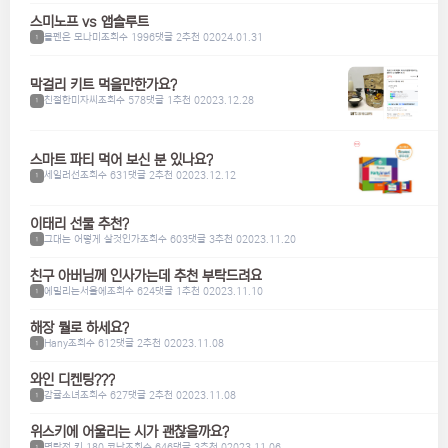
스미노프 vs 앱솔루트
볼펜은 모나미
조회수 1996
댓글 2
추천 0
2024.01.31
1
막걸리 키트 먹을만한가요?
친절한미자씨
조회수 578
댓글 1
추천 0
2023.12.28
1
스마트 파티 먹어 보신 분 있나요?
세일러선
조회수 631
댓글 2
추천 0
2023.12.12
1
이태리 선물 추천?
그대는 어떻게 살것인가
조회수 603
댓글 3
추천 0
2023.11.20
1
친구 아버님께 인사가는데 추천 부탁드려요
에밀리는서울에
조회수 624
댓글 1
추천 0
2023.11.10
1
해장 뭘로 하세요?
Hany
조회수 612
댓글 2
추천 0
2023.11.08
1
와인 디켄팅???
감귤소녀
조회수 627
댓글 2
추천 0
2023.11.08
1
위스키에 어울리는 시가 괜찮을까요?
명탐정 키 180 코난
조회수 646
댓글 3
추천 0
2023.11.06
1