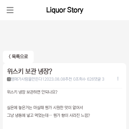
Liquor Story
< 목록으로
위스키 보관 냉장?
맴매가사람을만든다1
2023.08.08
추천 0
조회수 626
댓글 3
1
위스키 냉장 보관하면 안되나요?
실온에 놓은거는 마실때 뭔가 시원한 맛이 없어서
그냥 냉동에 넣고 먹었는데… 뭔가 향이 사라진 느낌?