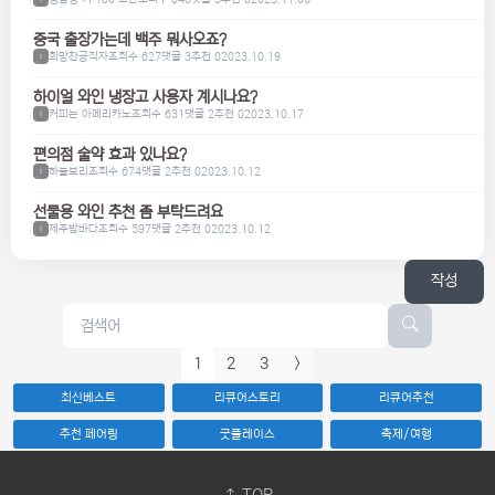
중국 출장가는데 백주 뭐사오죠?
희망찬공직자
조회수 627
댓글 3
추천 0
2023.10.19
1
하이얼 와인 냉장고 사용자 계시나요?
커피는 아메리카노
조회수 631
댓글 2
추천 0
2023.10.17
1
편의점 술약 효과 있나요?
하늘보리
조회수 674
댓글 2
추천 0
2023.10.12
1
선물용 와인 추천 좀 부탁드려요
제주밤바다
조회수 597
댓글 2
추천 0
2023.10.12
1
작성
1
2
3
>
최신베스트
리큐어스토리
리큐어추천
추천 페어링
굿플레이스
축제/여행
TOP