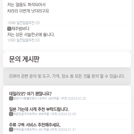
저는 얼음도 희석되어서
차라리 이런게 낫더라구요
1098 일전
답글
추천 (0)
제주밤바다
1
저는 상온 서늘한곳에 둡니다.
1090 일전
답글
추천 (0)
문의 게시판
리큐어 관련 문의 및 도구, 가격, 장소 등 모든 것을 문의 할 수 있습니다.
데일리샷? 여기 괜찮나요?
맴매가사람을만든다1
조회수 485
댓글 1
추천 0
2024.02.20
1
일본 가는데 사케 추천 부탁드립니다.
희망찬공직자
조회수 466
댓글 1
추천 0
2024.02.05
1
주류 구독 서비스 추천해주세요,
제주도옵셔예
조회수 481
댓글 4
추천 0
2024.01.31
1