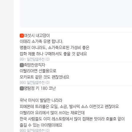
여섯시 내고양이
3
이태리 소가죽 유명 합니다.
명품이 아니라도, 소가죽으로된 가성비 좋은
잡화 제품 하나 구매하셔도 좋을 것 같네요
991 일전
답글
추천 (0)
희망찬공직자
1
이탈리아면 선물용으로
모카포트 같은 것도 괜찮겠네요
990 일전
답글
추천 (0)
명탐정 키 180 코난
1
위낙 미식이 발달한 나라라
피에몬테 트러플은 오일, 소금, 발사믹 소스 이런것고 괜찮아요
이탈리아 요리에서 많이 쓰이는 재료인데
한국 사람들도 이미 레스토랑에서 많이 접해본 맛이라 호불호 없이
즐길 수 있는 아이템이에요
990 일전
답글
추천 (0)