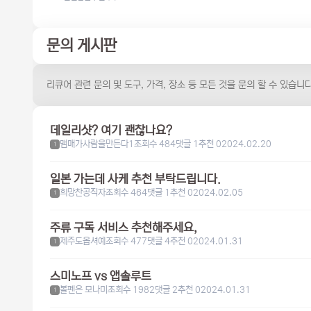
문의 게시판
리큐어 관련 문의 및 도구, 가격, 장소 등 모든 것을 문의 할 수 있습니다
데일리샷? 여기 괜찮나요?
맴매가사람을만든다1
조회수 484
댓글 1
추천 0
2024.02.20
1
일본 가는데 사케 추천 부탁드립니다.
희망찬공직자
조회수 464
댓글 1
추천 0
2024.02.05
1
주류 구독 서비스 추천해주세요,
제주도옵셔예
조회수 477
댓글 4
추천 0
2024.01.31
1
스미노프 vs 앱솔루트
볼펜은 모나미
조회수 1982
댓글 2
추천 0
2024.01.31
1