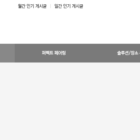
월간 인기 게시글
|
일간 인기 게시글
퍼펙트 페어링
솔루션/장소