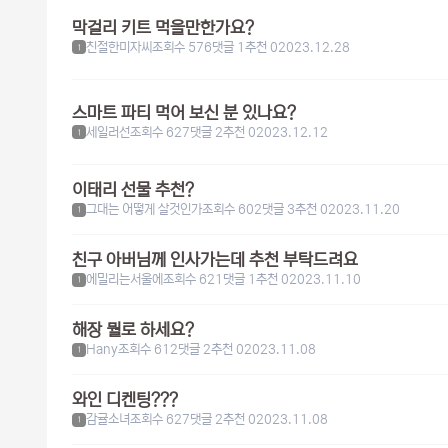
막걸리 키트 먹을만한가요?
친절한미자씨
조회수 576
댓글 1
추천 0
2023.12.28
1
스마트 파티 먹어 보신 분 있나요?
세일러선
조회수 627
댓글 2
추천 0
2023.12.12
1
이태리 선물 추천?
그대는 어떻게 살것인가
조회수 602
댓글 3
추천 0
2023.11.20
1
친구 아버님께 인사가는데 추천 부탁드려요
에밀리는서울에
조회수 621
댓글 1
추천 0
2023.11.10
1
해장 뭘로 하세요?
Hany
조회수 612
댓글 2
추천 0
2023.11.08
1
와인 디켄팅???
감귤소녀
조회수 627
댓글 2
추천 0
2023.11.08
1