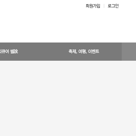
회원가입
|
로그인
리큐어 썰說
축제, 여행, 이벤트