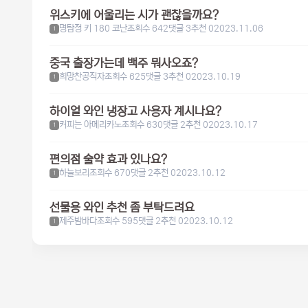
위스키에 어울리는 시가 괜찮을까요?
명탐정 키 180 코난
조회수 642
댓글 3
추천 0
2023.11.06
1
중국 출장가는데 백주 뭐사오죠?
희망찬공직자
조회수 625
댓글 3
추천 0
2023.10.19
1
하이얼 와인 냉장고 사용자 계시나요?
커피는 아메리카노
조회수 630
댓글 2
추천 0
2023.10.17
1
편의점 술약 효과 있나요?
하늘보리
조회수 670
댓글 2
추천 0
2023.10.12
1
선물용 와인 추천 좀 부탁드려요
제주밤바다
조회수 595
댓글 2
추천 0
2023.10.12
1