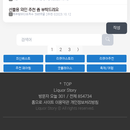
선물용 와인 추천 좀 부탁드려요
제주밤바다
조회수 596
댓글 2
추천 0
2023.10.12
1
작성
1
2
3
>
최신베스트
리큐어스토리
리큐어추천
추천 페어링
굿플레이스
축제/여행
TOP
Liquor Story
방문자 오늘 301 / 전체 854734
홈으로
|
사이트 이용약관
|
개인정보처리방침
Liquor Story ⓒ All rights reserved.