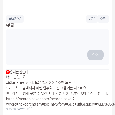
목록으로
공유
추천
댓글
작성
홍차는실론티
M
너무 늦었군요,
그래도 먹을만한 사케로 " 핫카이산 " 추천 드립니다.
드라이하고 담백해서 어떤 안주와도 잘 어울리는 사케에요
한국에서도 쉽게 구할 수 있긴 한데 가성비 좋고 맛도 좋아 추천 드립니다.
https://search.naver.com/search.naver?
where=nexearch&sm=top_hty&fbm=0&ie=utf8&query=%ED
905 일전
답글
추천 (0)