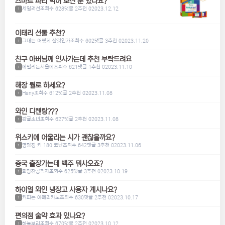
스마트 파티 먹어 보신 분 있나요?
세일러선
조회수 628
댓글 2
추천 0
2023.12.12
1
이태리 선물 추천?
그대는 어떻게 살것인가
조회수 602
댓글 3
추천 0
2023.11.20
1
친구 아버님께 인사가는데 추천 부탁드려요
에밀리는서울에
조회수 621
댓글 1
추천 0
2023.11.10
1
해장 뭘로 하세요?
Hany
조회수 612
댓글 2
추천 0
2023.11.08
1
와인 디켄팅???
감귤소녀
조회수 627
댓글 2
추천 0
2023.11.08
1
위스키에 어울리는 시가 괜찮을까요?
명탐정 키 180 코난
조회수 642
댓글 3
추천 0
2023.11.06
1
중국 출장가는데 백주 뭐사오죠?
희망찬공직자
조회수 625
댓글 3
추천 0
2023.10.19
1
하이얼 와인 냉장고 사용자 계시나요?
커피는 아메리카노
조회수 630
댓글 2
추천 0
2023.10.17
1
편의점 술약 효과 있나요?
하늘보리
조회수 670
댓글 2
추천 0
2023.10.12
1