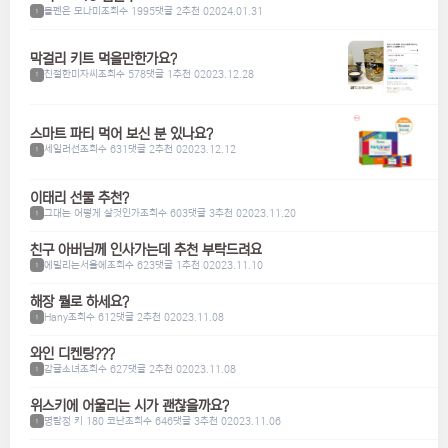
볼펜은 모나미
조회수 1995
댓글 2
추천 0
2024.01.31
1
막걸리 키트 먹을만한가요?
친절한미자씨
조회수 578
댓글 1
추천 0
2023.12.28
1
스마트 파티 먹어 보신 분 있나요?
세일러선
조회수 631
댓글 2
추천 0
2023.12.12
1
이태리 선물 추천?
그대는 어떻게 살것인가
조회수 603
댓글 3
추천 0
2023.11.20
1
친구 아버님께 인사가는데 추천 부탁드려요
에밀리는서울에
조회수 623
댓글 1
추천 0
2023.11.10
1
해장 뭘로 하세요?
Hany
조회수 612
댓글 2
추천 0
2023.11.08
1
와인 디켄팅???
감귤소녀
조회수 627
댓글 2
추천 0
2023.11.08
1
위스키에 어울리는 시가 괜찮을까요?
명탐정 키 180 코난
조회수 646
댓글 3
추천 0
2023.11.06
1