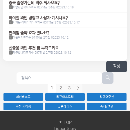
중국 출장가는데 백주 뭐사오죠?
희망찬공직자
조회수 627
댓글 3
추천 0
2023.10.19
1
하이얼 와인 냉장고 사용자 계시나요?
커피는 아메리카노
조회수 631
댓글 2
추천 0
2023.10.17
1
편의점 술약 효과 있나요?
하늘보리
조회수 674
댓글 2
추천 0
2023.10.12
1
선물용 와인 추천 좀 부탁드려요
제주밤바다
조회수 597
댓글 2
추천 0
2023.10.12
1
작성
1
2
3
>
최신베스트
리큐어스토리
리큐어추천
추천 페어링
굿플레이스
축제/여행
TOP
Liquor Story