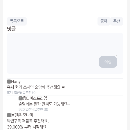
목록으로
공유
추천
댓글
작성
Hany
1
혹시 현카 쓰시면 술담화 추천해요 ㅋ
921 일전
답글
추천 (0)
옵티머스프라임
1
술담화는 현카 안써도 가능해요~
920 일전
답글
추천 (0)
볼펜은 모나미
1
와인구독 퍼플독 추천해요,
39,000원 부터 시작해요!