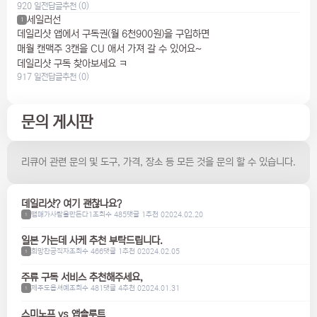
920 일전
답글
추천 (0)
세일러선
1
데일리샷 앱에서 구독권(월 6천900원)을 구입하면
매월 캔맥주 3캔을 CU 애서 가져 갈 수 있어요~
데일리샷 구독 찾아보세요 ㅋ
917 일전
답글
추천 (0)
문의 게시판
리큐어 관련 문의 및 도구, 가격, 장소 등 모든 것을 문의 할 수 있습니다.
데일리샷? 여기 괜찮나요?
맴매가사람을만든다1
조회수 485
댓글 1
추천 0
2024.02.20
1
일본 가는데 사케 추천 부탁드립니다.
희망찬공직자
조회수 466
댓글 1
추천 0
2024.02.05
1
주류 구독 서비스 추천해주세요,
제주도옵셔예
조회수 481
댓글 4
추천 0
2024.01.31
1
스미노프 vs 앱솔루트