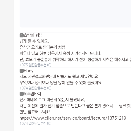
호랑이 형님
1
쉽게 할 수 있어요,
유산균 요거트 만다는거 처럼
파우더 넣고 하루 상온에서 숙성 시켜주시면 됩니다.
단, 효모가 불순물에 취약하니 하시기 전에 청결하게 세척은 해주시고
1075 일전
답글
추천 (0)
Hany
1
저도 저런걸로해뵜는데 만들기도 쉽고 재밌었어요
무엇보다 생각보다 양을 많이 만들 수 있어 놀랐어요.
1074 일전
답글
추천 (0)
제주밤바다
1
신기하네요 ㅋㅋ 이런게 있는지 몰랐네요,
저는 예전에 뭔가 전기 밥솥으로 만든다고 글은 본게 있어서 ㅋ 링크 
한번 참고해 보세요
https://www.clien.net/service/board/lecture/13751219
1074 일전
답글
추천 (0)