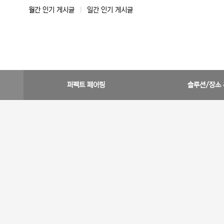
월간 인기 게시글
|
일간 인기 게시글
퍼펙트 페어링
솔루션/장소