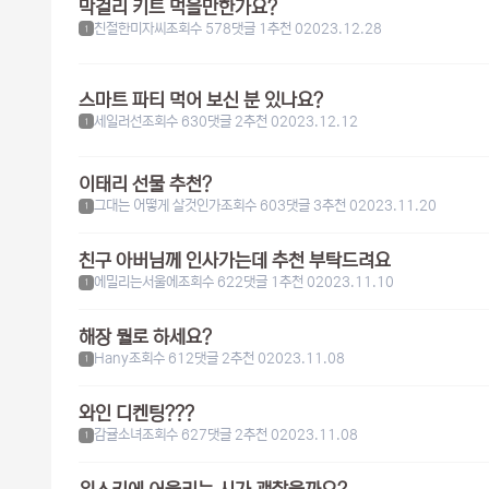
막걸리 키트 먹을만한가요?
친절한미자씨
조회수 578
댓글 1
추천 0
2023.12.28
1
스마트 파티 먹어 보신 분 있나요?
세일러선
조회수 630
댓글 2
추천 0
2023.12.12
1
이태리 선물 추천?
그대는 어떻게 살것인가
조회수 603
댓글 3
추천 0
2023.11.20
1
친구 아버님께 인사가는데 추천 부탁드려요
에밀리는서울에
조회수 622
댓글 1
추천 0
2023.11.10
1
해장 뭘로 하세요?
Hany
조회수 612
댓글 2
추천 0
2023.11.08
1
와인 디켄팅???
감귤소녀
조회수 627
댓글 2
추천 0
2023.11.08
1