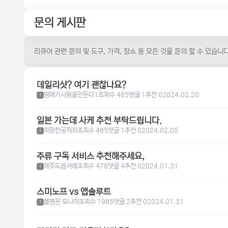
문의 게시판
리큐어 관련 문의 및 도구, 가격, 장소 등 모든 것을 문의 할 수 있습니다
데일리샷? 여기 괜찮나요?
맴매가사람을만든다1
조회수 485
댓글 1
추천 0
2024.02.20
1
일본 가는데 사케 추천 부탁드립니다.
희망찬공직자
조회수 465
댓글 1
추천 0
2024.02.05
1
주류 구독 서비스 추천해주세요,
제주도옵셔예
조회수 478
댓글 4
추천 0
2024.01.31
1
스미노프 vs 앱솔루트
볼펜은 모나미
조회수 1985
댓글 2
추천 0
2024.01.31
1