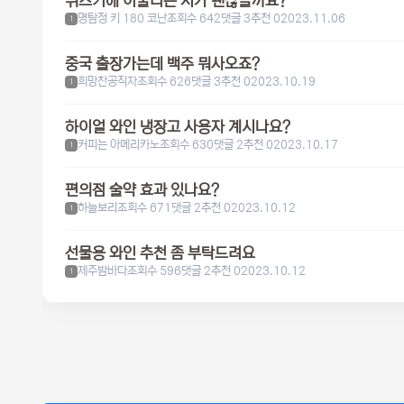
위스키에 어울리는 시가 괜찮을까요?
명탐정 키 180 코난
조회수 642
댓글 3
추천 0
2023.11.06
1
중국 출장가는데 백주 뭐사오죠?
희망찬공직자
조회수 626
댓글 3
추천 0
2023.10.19
1
하이얼 와인 냉장고 사용자 계시나요?
커피는 아메리카노
조회수 630
댓글 2
추천 0
2023.10.17
1
편의점 술약 효과 있나요?
하늘보리
조회수 671
댓글 2
추천 0
2023.10.12
1
선물용 와인 추천 좀 부탁드려요
제주밤바다
조회수 596
댓글 2
추천 0
2023.10.12
1