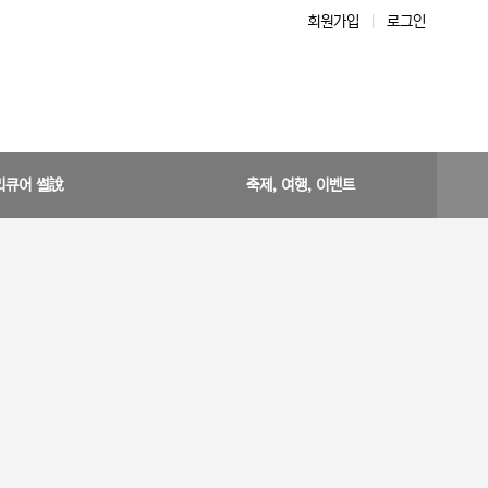
회원가입
|
로그인
리큐어 썰說
축제, 여행, 이벤트