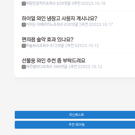
희망찬공직자
조회수 626
댓글 3
추천 0
2023.10.19
1
하이얼 와인 냉장고 사용자 계시나요?
커피는 아메리카노
조회수 630
댓글 2
추천 0
2023.10.17
1
편의점 술약 효과 있나요?
하늘보리
조회수 672
댓글 2
추천 0
2023.10.12
1
선물용 와인 추천 좀 부탁드려요
제주밤바다
조회수 596
댓글 2
추천 0
2023.10.12
1
최신베스트
추천 페어링