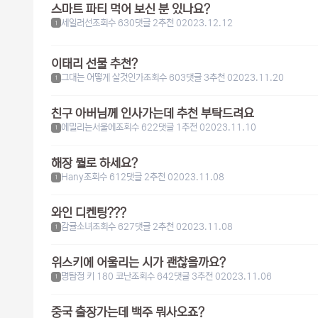
스마트 파티 먹어 보신 분 있나요?
세일러선
조회수 630
댓글 2
추천 0
2023.12.12
1
이태리 선물 추천?
그대는 어떻게 살것인가
조회수 603
댓글 3
추천 0
2023.11.20
1
친구 아버님께 인사가는데 추천 부탁드려요
에밀리는서울에
조회수 622
댓글 1
추천 0
2023.11.10
1
해장 뭘로 하세요?
Hany
조회수 612
댓글 2
추천 0
2023.11.08
1
와인 디켄팅???
감귤소녀
조회수 627
댓글 2
추천 0
2023.11.08
1
위스키에 어울리는 시가 괜찮을까요?
명탐정 키 180 코난
조회수 642
댓글 3
추천 0
2023.11.06
1
중국 출장가는데 백주 뭐사오죠?