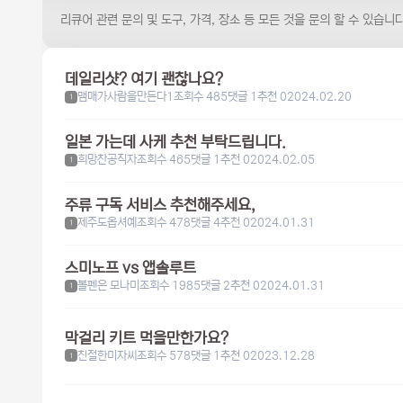
리큐어 관련 문의 및 도구, 가격, 장소 등 모든 것을 문의 할 수 있습니다
데일리샷? 여기 괜찮나요?
맴매가사람을만든다1
조회수 485
댓글 1
추천 0
2024.02.20
1
일본 가는데 사케 추천 부탁드립니다.
희망찬공직자
조회수 465
댓글 1
추천 0
2024.02.05
1
주류 구독 서비스 추천해주세요,
제주도옵셔예
조회수 478
댓글 4
추천 0
2024.01.31
1
스미노프 vs 앱솔루트
볼펜은 모나미
조회수 1985
댓글 2
추천 0
2024.01.31
1
막걸리 키트 먹을만한가요?
친절한미자씨
조회수 578
댓글 1
추천 0
2023.12.28
1