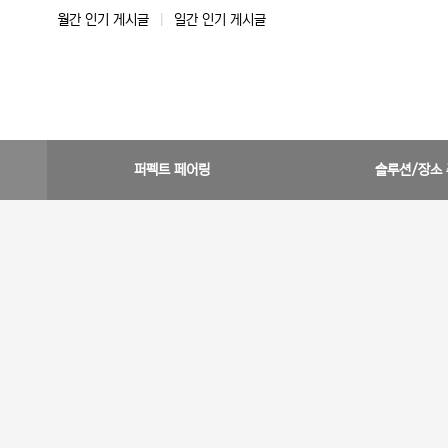
월간 인기 게시글
|
일간 인기 게시글
퍼펙트 페어링
솔루션/장소