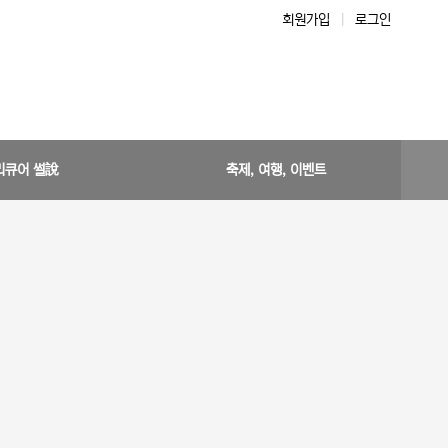
회원가입
|
로그인
리큐어 썰說
축제, 여행, 이벤트