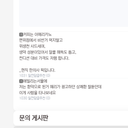
커피는 아메리카노
1
편위점에서 비싼거 먹지말고
위생천 사드세여,
생약 성분이있어서 알콜 해독도 돕고,
컨디션 대비 가격도 저렴 합니다.
_현직 한의사 픽입니다.
1031 일전
답글
추천 (0)
에밀리는서울에
1
저는 환약으로 된거 혜리가 광고하던 상쾌환 잘듣던데
이게 사람을 타나보네요
1030 일전
답글
추천 (0)
문의 게시판