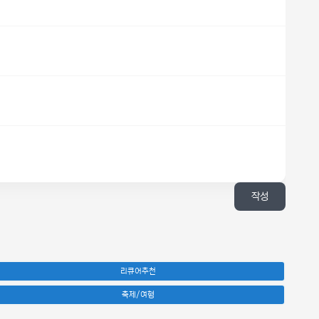
작성
리큐어추천
축제/여행