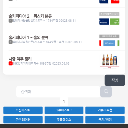
술키피디아 2 - 위스키 분류
맴매가사람을만든다1
조회수 1784
추천 0
2023.08.11
1
술키피디아 1 - 술의 분류
맴매가사람을만든다1
조회수 844
댓글 1
추천 0
2023.08.11
1
시중 맥주 정리
18K반지의제왕
조회수 1098
추천 0
2023.08.08
M
작성
1
최신베스트
리큐어스토리
리큐어추천
추천 페어링
굿플레이스
축제/여행