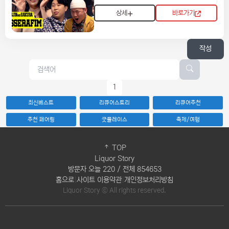
상세
바로가기
작성
1
최신베스트
리큐어스토리
리큐어추천
추천 페어링
굿플레이스
축제/여행
TOP
Liquor Story
방문자 오늘 220 / 전체 854653
홈으로
|
사이트 이용약관
|
개인정보처리방침
Liquor Story ⓒ All rights reserved.