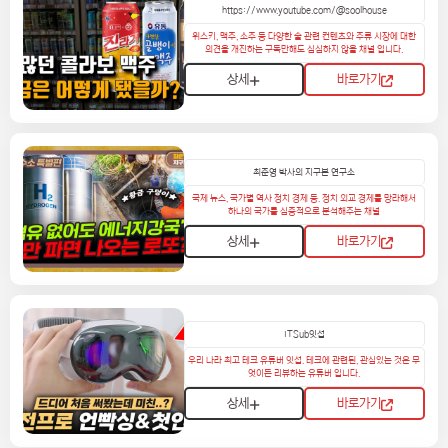
https://www.youtube.com/@soolhouse
위스키, 맥주, 소주 등 다양한 술 관련 컨텐츠와 주류 시장에 대한
의견을 개진하는 구독만해도 심심하지 않을 채널 입니다.
상세
바로가기
최준영 박사의 지구본 연구소
국제 뉴스, 국가별 역사 정치 경제 등. 정치 외교 경제를 망라해서
하나의 국가를 심층적으로 분석해주는 채널
상세
바로가기
ITSub잇섭
우리 나라 최고 테크 유튜버 잇섭. 테크에 관련된, 관심있는 것은 무
엇이든 리뷰하는 유튜버 입니다.
상세
바로가기