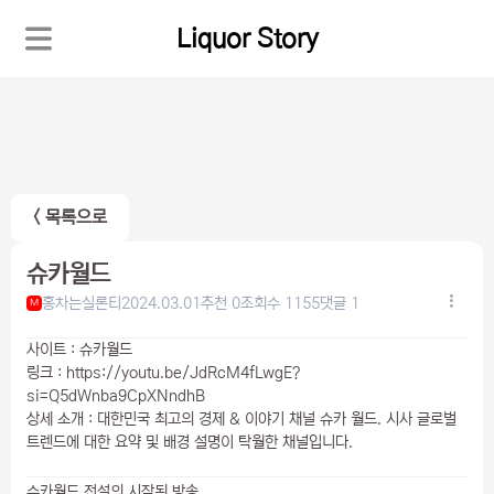
Liquor Story
< 목록으로
슈카월드
홍차는실론티
2024.03.01
추천 0
조회수 1155
댓글 1
M
사이트 : 슈카월드
링크 : https://youtu.be/JdRcM4fLwgE?
si=Q5dWnba9CpXNndhB
상세 소개 : 대한민국 최고의 경제 & 이야기 채널 슈카 월드. 시사 글로벌
트렌드에 대한 요약 및 배경 설명이 탁월한 채널입니다.
슈카월드 전설의 시작된 방송