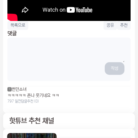
목록으로
공유
추천
댓글
작성
런던소녀
1
ㅋㅋㅋㅋㅋ 존나 웃기네요 ㅋㅋ
797 일전
답글
추천 (0)
핫튜브 추천 채널