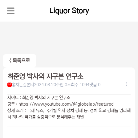
Liquor Story
< 목록으로
최준영 박사의 지구본 연구소
홍차는실론티
2024.03.20
추천 0
조회수 1094
댓글 0
M
사이트 : 최준영 박사의 지구본 연구소
링크 : https://www.youtube.com/@globelab/featured
상세 소개 : 국제 뉴스, 국가별 역사 정치 경제 등. 정치 외교 경제를 망라해
서 하나의 국가를 심층적으로 분석해주는 채널