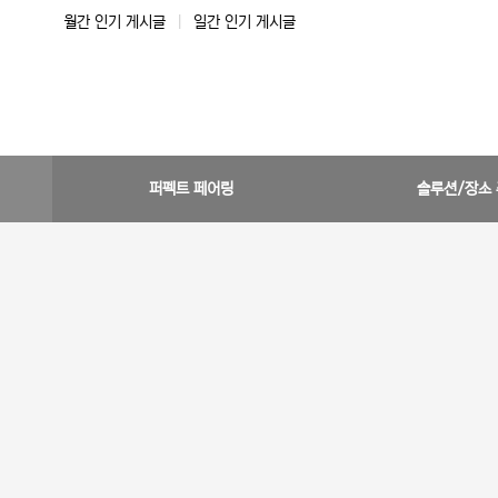
월간 인기 게시글
|
일간 인기 게시글
퍼펙트 페어링
솔루션/장소