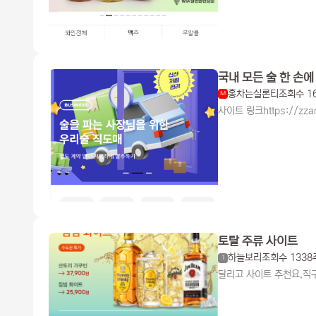
국내 모든 술 한 손에
홍차는실론티
조회수 1
M
사이트 링크https://z
토탈 주류 사이트
하늘보리
조회수 1338
1
달리고 사이트 추천요,직구