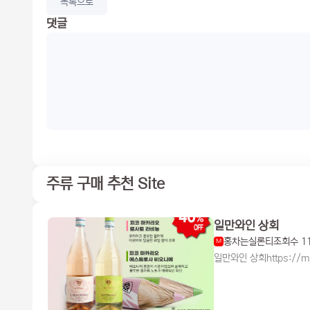
목록으로
댓글
주류 구매 추천 Site
일만와인 상회
홍차는실론티
조회수 1
M
일만와인 상회https://