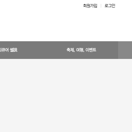
회원가입
|
로그인
리큐어 썰說
축제, 여행, 이벤트