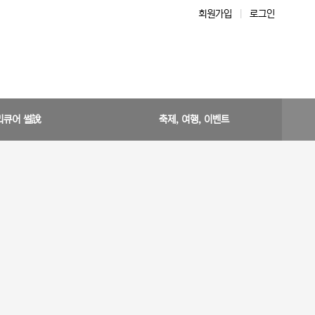
회원가입
|
로그인
리큐어 썰說
축제, 여행, 이벤트