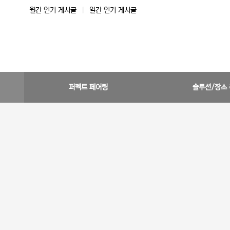
월간 인기 게시글
|
일간 인기 게시글
퍼펙트 페어링
솔루션/장소