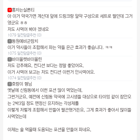
홍차는실론티
M
아 이거 약국가면 계산대 앞에 드링크랑 알약 구성으로 세트로 팔던데 그거
였군요 ㅎㅎ
저도 사먹어 봐야 겠네요
1079 일전
답글
추천 (0)
동원예비군참치
1
이거 약사들이 조합해서 파는 약들 은근 효과가 좋습니다. ㅋㅋ
1075 일전
답글
추천 (0)
바이올렛바이올린
1
저도 강추해요, 컨디션 보다는 정말 좋았어요,
이거 사먹어 보고는 저도 컨디션 이런거 안사먹어요.
1074 일전
답글
추천 (0)
호랑이 형님
1
옛날에 신림동에서 이런 포션 많이 먹었는데,
그런거군요, 예전에 신림동 약국에 고시생들 대상으로 타이밍 같이 잠안오
는 2박3일 정도 맨정신 유지하는 각성제를
이렇게 저렇게 조합해서 만들어 팔곤했거든요, 그게 효과가 좋아서 많이들
사먹었는데
이제는 술 먹을때 도움되는 포션을 만들어 파네요,