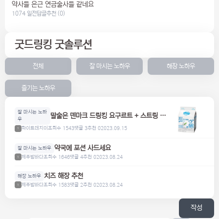
약사들 은근 연금술사들 같네요
1074 일전
답글
추천 (0)
굿드링킹 굿솔루션
전체
잘 마시는 노하우
해장 노하우
즐기는 노하우
잘 마시는 노하
말술은 덴마크 드링킹 요구르트 + 스트링 치
우
즈 조합
화이트데지이
조회수 1543
댓글 3
추천 0
2023.09.15
1
약국에 포션 사드세요
잘 마시는 노하우
제주밤바다
조회수 1646
댓글 4
추천 0
2023.08.24
1
치즈 해장 추천
해장 노하우
제주밤바다
조회수 1583
댓글 2
추천 0
2023.08.24
1
작성