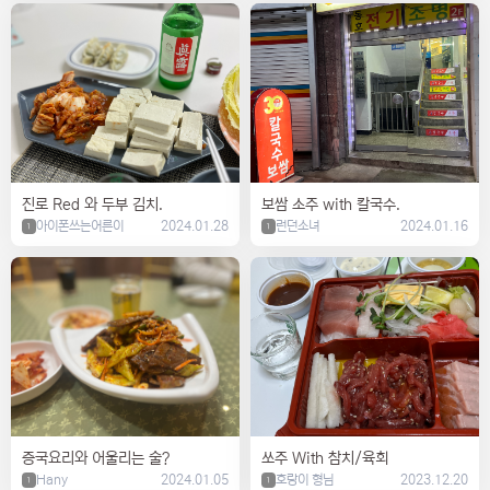
진로 Red 와 두부 김치.
보쌈 소주 with 칼국수.
아이폰쓰는어른이
2024.01.28
런던소녀
2024.01.16
1
1
증국요리와 어울리는 술?
쏘주 With 참치/육회
Hany
2024.01.05
호랑이 형님
2023.12.20
1
1