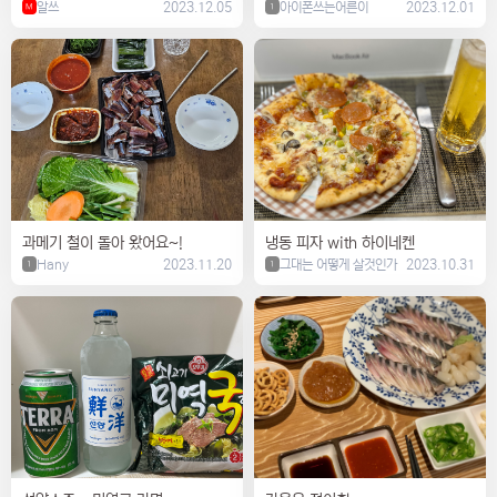
알쓰
2023.12.05
아이폰쓰는어른이
2023.12.01
M
1
과메기 철이 돌아 왔어요~!
냉동 피자 with 하이네켄
Hany
2023.11.20
그대는 어떻게 살것인가
2023.10.31
1
1