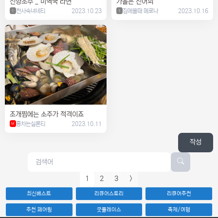
선양소주 _ 미역국 라면
가을은 전어회
천사숙녀네티
2023.10.23
집에올때 메로나
2023.10.16
1
1
조개찜에는 소주가 적격이죠
홍차는실론티
2023.10.11
M
작성
1
2
3
>
최신베스트
리큐어스토리
리큐어추천
추천 페어링
굿플레이스
축제/여행