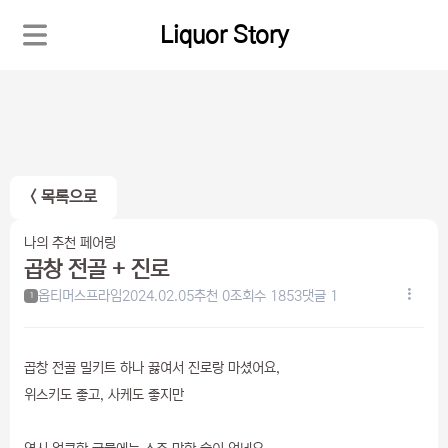
Liquor Story
< 목록으로
나의 추천 페어링
곱창 전골 + 진로
옵티머스프라임
2024.02.05
추천 0
조회수 1853
댓글 1
1
곱창 전골 밀키트 하나 끓여서 진로랑 마셨어요,
위스키도 좋고, 사케도 좋지만