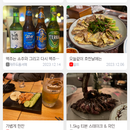
맥주는 소주와 그리고 다시 맥주로
오늘같이 흐린날에는
페어링
제주도옵셔예
2023.12.14
알쓰
2023.12.06
1
M
가볍게 한잔
1.5kg 티본 스테이크 & 와인