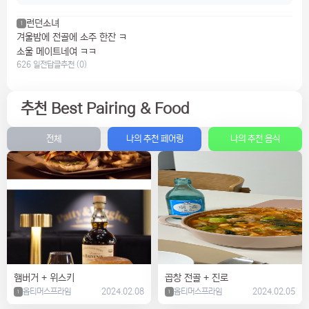
런던소녀
1
겨울밤에 전골에 소주 한잔 ㅋ
소울 메이트네여 ㅋㅋ
626 일전
답글
추천 (0)
추천 Best Pairing & Food
전체
나의 추천 페어링
나의 추천 음식
햄버거 + 위스키
곱창 전골 + 진로
옵티머스프라임
2024.02.08
옵티머스프라임
2024.02.05
1
1