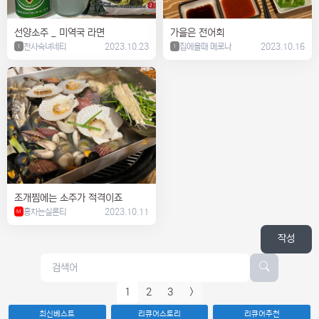
선양소주 _ 미역국 라면
가을은 전어회
천사숙녀네티
2023.10.23
집에올때 메로나
2023.10.16
1
1
조개찜에는 소주가 적격이죠
홍차는실론티
2023.10.11
M
작성
1
2
3
>
최신베스트
리큐어스토리
리큐어추천