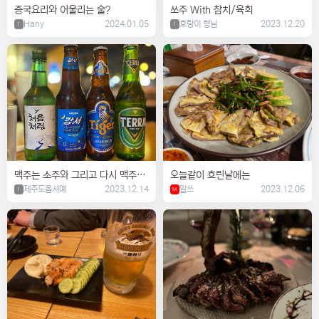
증국요리와 어울리는 술?
쏘주 With 참치/육회
Hany
2024.01.05
호랑이 형님
2023.12.20
1
1
맥주는 소주와 그리고 다시 맥주로
오늘같이 흐린날에는
페어링
제주도옵셔예
2023.12.14
알쓰
2023.12.06
1
M