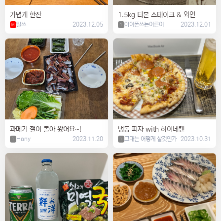
가볍게 한잔
1.5kg 티본 스테이크 & 와인
알쓰
2023.12.05
아이폰쓰는어른이
2023.12.01
M
1
과메기 철이 돌아 왔어요~!
냉동 피자 with 하이네켄
Hany
2023.11.20
그대는 어떻게 살것인가
2023.10.31
1
1