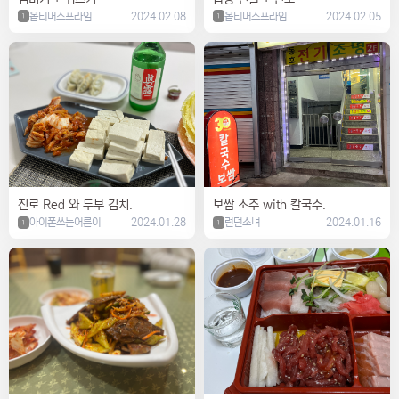
옵티머스프라임
2024.02.08
옵티머스프라임
2024.02.05
1
1
진로 Red 와 두부 김치.
보쌈 소주 with 칼국수.
아이폰쓰는어른이
2024.01.28
런던소녀
2024.01.16
1
1