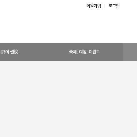
회원가입
|
로그인
리큐어 썰說
축제, 여행, 이벤트