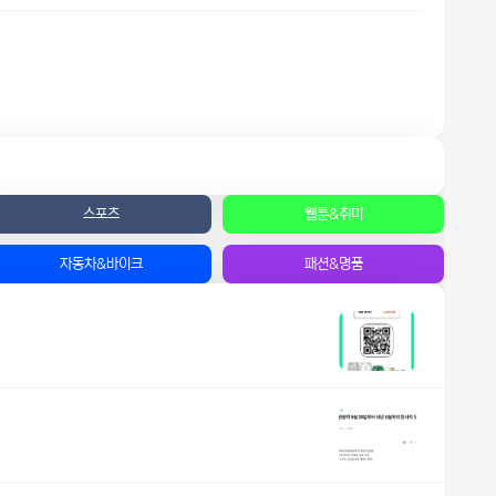
스포츠
웹툰&취미
자동차&바이크
패션&명품