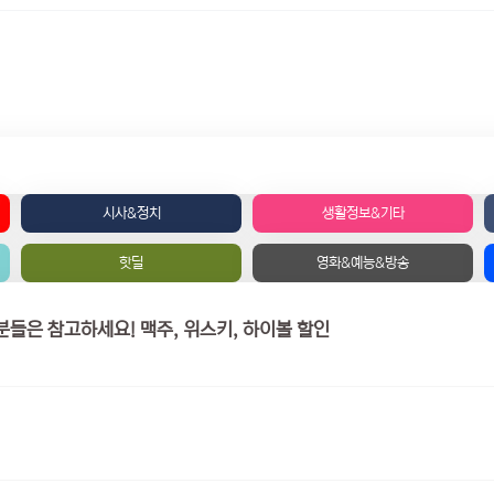
시사&정치
생활정보&기타
핫딜
영화&예능&방송
GS 편의점 행사 - 국민 카드 / 삼성 카드 갖고 계신분들은 참고하세요! 맥주, 위스키, 하이볼 할인