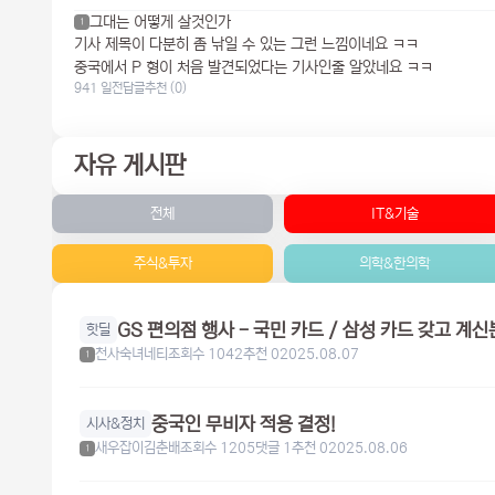
그대는 어떻게 살것인가
1
기사 제목이 다분히 좀 낚일 수 있는 그런 느낌이네요 ㅋㅋ
중국에서 P 형이 처음 발견되었다는 기사인줄 알았네요 ㅋㅋ
941 일전
답글
추천 (0)
자유 게시판
전체
IT&기술
주식&투자
의학&한의학
핫딜
천사숙녀네티
조회수 1042
추천 0
2025.08.07
1
중국인 무비자 적용 결정!
시사&정치
새우잡이김춘배
조회수 1205
댓글 1
추천 0
2025.08.06
1