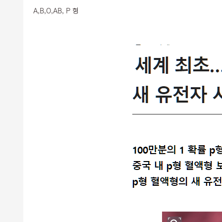
A,B,O,AB, P 형