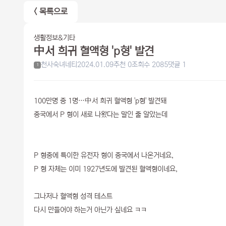
< 목록으로
생활정보&기타
中서 희귀 혈액형 'p형' 발견
천사숙녀네티
2024.01.09
추천 0
조회수 2085
댓글 1
1
100만명 중 1명…中서 희귀 혈액형 'p형' 발견돼
중국에서 P 형이 새로 나왔다는 말인 줄 알았는데
P 형중에 특이한 유전자 형이 중국에서 나온거네요,
P 형 자체는 이미 1927년도에 발견된 혈액형이네요,
그나저나 혈액형 성격 테스트
다시 만들어야 하는거 아닌가 싶네요 ㅋㅋ