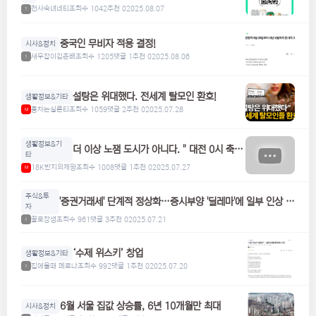
들은 참고하세요! 맥주, 위스키, 하이볼 할인
천사숙녀네티
조회수 1042
추천 0
2025.08.07
1
중국인 무비자 적용 결정!
시사&정치
새우잡이김춘배
조회수 1205
댓글 1
추천 0
2025.08.06
1
설탕은 위대했다. 전세계 탈모인 환호!
생활정보&기타
홍차는실론티
조회수 1059
댓글 2
추천 0
2025.07.28
M
생활정보&기
더 이상 노잼 도시가 아니다. " 대전 0시 축
타
제"
18K반지의제왕
조회수 1008
댓글 1
추천 0
2025.07.27
M
주식&투
'증권거래세' 단계적 정상화…증시부양 '딜레마'에 일부 인상 검
자
토
꿀로장생
조회수 961
댓글 3
추천 0
2025.07.21
1
‘수제 위스키’ 창업
생활정보&기타
집에올때 메로나
조회수 992
댓글 1
추천 0
2025.07.20
1
6월 서울 집값 상승률, 6년 10개월만 최대
시사&정치