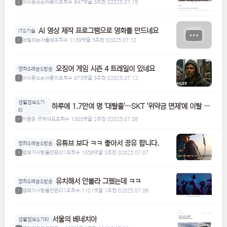
아이폰쓰는어른이
조회수 947
댓글 3
추천 0
2025.07.15
1
AI 영상 제작 프로그램으로 영화를 만드네요
IT&기술
에밀리는서울에
조회수 1139
댓글 5
추천 0
2025.07.12
1
오징어 게임 시즌 4 트레일이 있네요
영화&예능&방송
아이폰쓰는어른이
조회수 973
댓글 3
추천 0
2025.07.12
1
생활정보&기
하루에 1.7만여 명 '대탈출'…SKT '위약금 면제'에 이탈 급
타
증
자몽은 못먹어요
조회수 1300
댓글 2
추천 0
2025.07.08
1
유튜브 보다 ㅋㅋ 좋아서 공유 합니다.
영화&예능&방송
맴매가사람을만든다1
조회수 1058
댓글 3
추천 0
2025.07.07
1
유치해서 안볼라 그랬는데 ㅋㅋ
영화&예능&방송
맴매가사람을만든다1
조회수 1101
댓글 1
추천 0
2025.07.06
1
서울의 베네치아
생활정보&기타