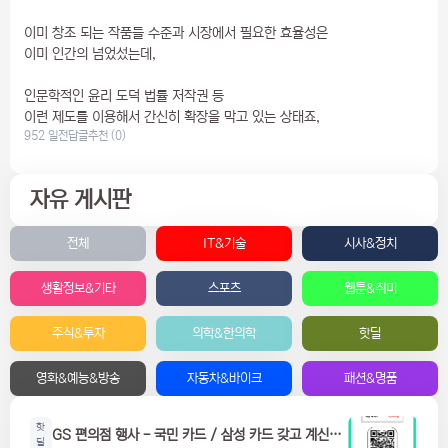
이미 창조 되는 작품들 수준과 시장에서 필요한 효율성은
이미 인간의 넘었섰는데,
인문학적인 윤리 도덕 법률 저작권 등
이런 제도를 이용해서 간신히 확장을 막고 있는 상태죠,
952 일전
답글
추천 (0)
자유 게시판
전체
IT&기술
시사&정치
생활정보&기타
스포츠
웹툰&취미
주식&투자
의학&한의학
핫딜
영화&예능&방송
자동차&바이크
패션&명품
핫
GS 편의점 행사 - 국민 카드 / 삼성 카드 갖고 계신분
딜