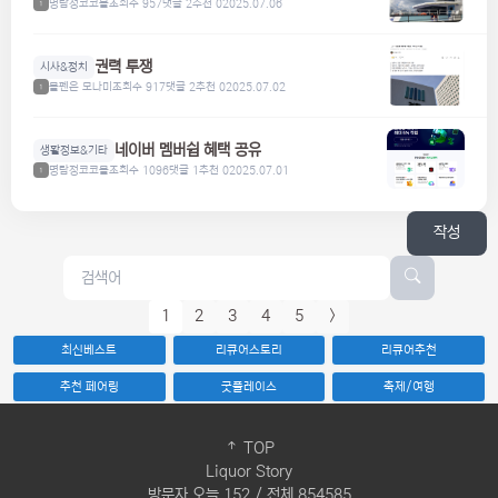
명탐정코코볼
조회수 957
댓글 2
추천 0
2025.07.06
1
권력 투쟁
시사&정치
볼펜은 모나미
조회수 917
댓글 2
추천 0
2025.07.02
1
네이버 멤버쉽 혜택 공유
생활정보&기타
명탐정코코볼
조회수 1096
댓글 1
추천 0
2025.07.01
1
작성
1
2
3
4
5
>
최신베스트
리큐어스토리
리큐어추천
추천 페어링
굿플레이스
축제/여행
TOP
Liquor Story
방문자 오늘 152 / 전체 854585