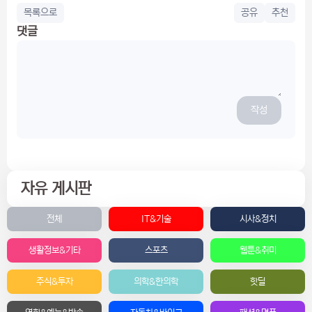
목록으로
공유
추천
댓글
작성
자유 게시판
전체
IT&기술
시사&정치
생활정보&기타
스포츠
웹툰&취미
주식&투자
의학&한의학
핫딜