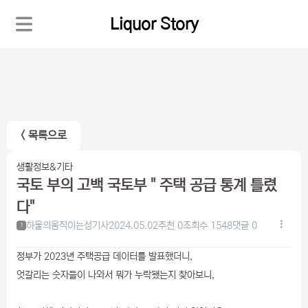
Liquor Story
< 목록으로
생활정보&기타
국토 부의 고백 국토부 " 주택 공급 통계 틀렸
다"
하울의움직이는성기사
2024.05.02
추천 0
조회수 1548
댓글 0
1
정부가 2023년 주택공급 데이터를 발표했더니,
엇갈리는 숫자들이 나와서 뭐가 누락됐는지 찾아보니,