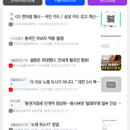
영화&예능&방송
자동차&바이크
패션&명품
핫
GS 편의점 행사 - 국민 카드 / 삼성 카드 갖고 계신분
딜
들은 참고하세요! 맥주, 위스키, 하이볼 할인
천사숙녀네티
조회수 1042
추천 0
2025.08.07
1
중국인 무비자 적용 결정!
시사&정치
새우잡이김춘배
조회수 1204
댓글 1
추천 0
2025.08.06
1
설탕은 위대했다. 전세계 탈모인 환호!
생활정보&기타
홍차는실론티
조회수 1058
댓글 2
추천 0
2025.07.28
M
생활정보&기
더 이상 노잼 도시가 아니다. " 대전 0시 축
타
제"
18K반지의제왕
조회수 1007
댓글 1
추천 0
2025.07.27
M
주식&투
'증권거래세' 단계적 정상화…증시부양 '딜레마'에 일부 인상 검
자
토
꿀로장생
조회수 960
댓글 3
추천 0
2025.07.21
1
‘수제 위스키’ 창업
생활정보&기타
집에올때 메로나
조회수 992
댓글 1
추천 0
2025.07.20