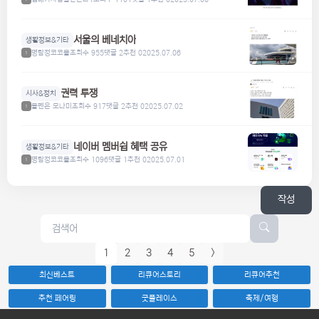
서울의 베네치아
생활정보&기타
명탐정코코볼
조회수 955
댓글 2
추천 0
2025.07.06
1
권력 투쟁
시사&정치
볼펜은 모나미
조회수 917
댓글 2
추천 0
2025.07.02
1
네이버 멤버쉽 혜택 공유
생활정보&기타
명탐정코코볼
조회수 1096
댓글 1
추천 0
2025.07.01
1
작성
1
2
3
4
5
>
최신베스트
리큐어스토리
리큐어추천
추천 페어링
굿플레이스
축제/여행