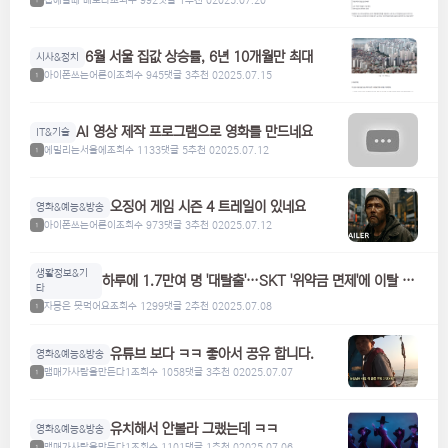
1
6월 서울 집값 상승률, 6년 10개월만 최대
시사&정치
아이폰쓰는어른이
조회수 945
댓글 3
추천 0
2025.07.15
1
AI 영상 제작 프로그램으로 영화를 만드네요
IT&기술
에밀리는서울에
조회수 1133
댓글 5
추천 0
2025.07.12
1
오징어 게임 시즌 4 트레일이 있네요
영화&예능&방송
아이폰쓰는어른이
조회수 973
댓글 3
추천 0
2025.07.12
1
생활정보&기
하루에 1.7만여 명 '대탈출'…SKT '위약금 면제'에 이탈 급
타
증
자몽은 못먹어요
조회수 1299
댓글 2
추천 0
2025.07.08
1
유튜브 보다 ㅋㅋ 좋아서 공유 합니다.
영화&예능&방송
맴매가사람을만든다1
조회수 1058
댓글 3
추천 0
2025.07.07
1
유치해서 안볼라 그랬는데 ㅋㅋ
영화&예능&방송
맴매가사람을만든다1
조회수 1101
댓글 1
추천 0
2025.07.06
1