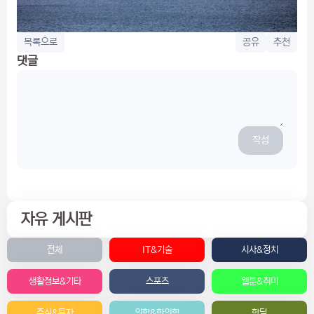
목록으로
공유
추천
댓글
작성
자유 게시판
전체
IT&기술
시사&정치
생활정보&기타
스포츠
웹툰&취미
주식&투자
의학&한의학
핫딜