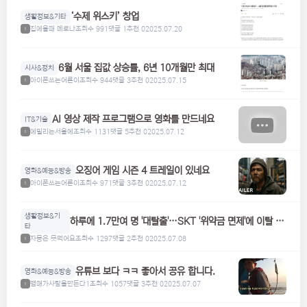
‘수제 위스키’ 창업
생활정보&기타
집에올때 메로나
조회수 991
댓글 1
추천 0
2025.07.20
1
6월 서울 집값 상승률, 6년 10개월만 최대
시사&정치
아이폰쓰는어른이
조회수 944
댓글 3
추천 0
2025.07.15
1
AI 영상 제작 프로그램으로 영화를 만드네요
IT&기술
에밀리는서울에
조회수 1131
댓글 5
추천 0
2025.07.12
1
오징어 게임 시즌 4 트레일이 있네요
영화&예능&방송
아이폰쓰는어른이
조회수 971
댓글 3
추천 0
2025.07.12
1
생활정보&기
하루에 1.7만여 명 '대탈출'…SKT '위약금 면제'에 이탈 급
타
증
자몽은 못먹어요
조회수 1297
댓글 2
추천 0
2025.07.08
1
유튜브 보다 ㅋㅋ 좋아서 공유 합니다.
영화&예능&방송
맴매가사람을만든다1
조회수 1057
댓글 3
추천 0
2025.07.07
1