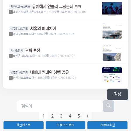
유치해서 안볼라 그랬는데 ㅋㅋ
영화&예능&방송
맴매가사람을만든다1
조회수 1100
댓글 1
추천 0
2025.07.06
1
서울의 베네치아
생활정보&기타
명탐정코코볼
조회수 954
댓글 2
추천 0
2025.07.06
1
권력 투쟁
시사&정치
볼펜은 모나미
조회수 913
댓글 2
추천 0
2025.07.02
1
네이버 멤버쉽 혜택 공유
생활정보&기타
명탐정코코볼
조회수 1089
댓글 1
추천 0
2025.07.01
1
작성
1
2
3
4
5
>
최신베스트
리큐어스토리
리큐어추천