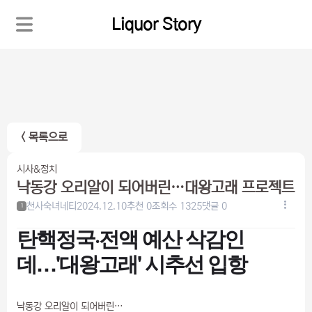
Liquor Story
< 목록으로
시사&정치
낙동강 오리알이 되어버린…대왕고래 프로젝트
천사숙녀네티
2024.12.10
추천 0
조회수 1325
댓글 0
1
탄핵정국·전액 예산 삭감인
데…'대왕고래' 시추선 입항
낙동강 오리알이 되어버린…