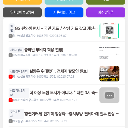
영화&예능&방송
자동차&바이크
패션&명품
핫
GS 편의점 행사 - 국민 카드 / 삼성 카드 갖고 계신분
딜
들은 참고하세요! 맥주, 위스키, 하이볼 할인
천사숙녀네티
조회수 1038
추천 0
2025.08.07
1
중국인 무비자 적용 결정!
시사&정치
새우잡이김춘배
조회수 1203
댓글 1
추천 0
2025.08.06
1
설탕은 위대했다. 전세계 탈모인 환호!
생활정보&기타
홍차는실론티
조회수 1056
댓글 2
추천 0
2025.07.28
M
생활정보&기
더 이상 노잼 도시가 아니다. " 대전 0시 축
타
제"
18K반지의제왕
조회수 1007
댓글 1
추천 0
2025.07.27
M
주식&투
'증권거래세' 단계적 정상화…증시부양 '딜레마'에 일부 인상 검
자
토
꿀로장생
조회수 955
댓글 3
추천 0
2025.07.21
1