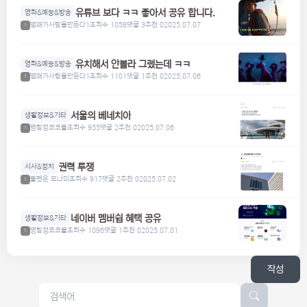
유튜브 보다 ㅋㅋ 좋아서 공유 합니다.
영화&예능&방송
맴매가사람을만든다1
조회수 1058
댓글 3
추천 0
2025.07.07
1
유치해서 안볼라 그랬는데 ㅋㅋ
영화&예능&방송
맴매가사람을만든다1
조회수 1101
댓글 1
추천 0
2025.07.06
1
서울의 베네치아
생활정보&기타
명탐정코코볼
조회수 955
댓글 2
추천 0
2025.07.06
1
권력 투쟁
시사&정치
볼펜은 모나미
조회수 917
댓글 2
추천 0
2025.07.02
1
네이버 멤버쉽 혜택 공유
생활정보&기타
명탐정코코볼
조회수 1096
댓글 1
추천 0
2025.07.01
1
작성