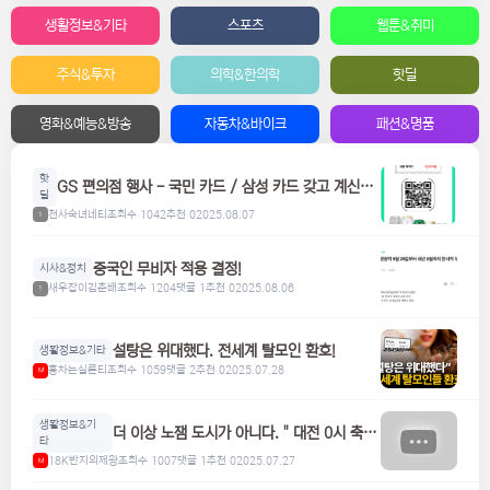
생활정보&기타
스포츠
웹툰&취미
주식&투자
의학&한의학
핫딜
영화&예능&방송
자동차&바이크
패션&명품
핫
GS 편의점 행사 - 국민 카드 / 삼성 카드 갖고 계신분
딜
들은 참고하세요! 맥주, 위스키, 하이볼 할인
천사숙녀네티
조회수 1042
추천 0
2025.08.07
1
중국인 무비자 적용 결정!
시사&정치
새우잡이김춘배
조회수 1204
댓글 1
추천 0
2025.08.06
1
설탕은 위대했다. 전세계 탈모인 환호!
생활정보&기타
홍차는실론티
조회수 1059
댓글 2
추천 0
2025.07.28
M
생활정보&기
더 이상 노잼 도시가 아니다. " 대전 0시 축
타
제"
18K반지의제왕
조회수 1007
댓글 1
추천 0
2025.07.27
M