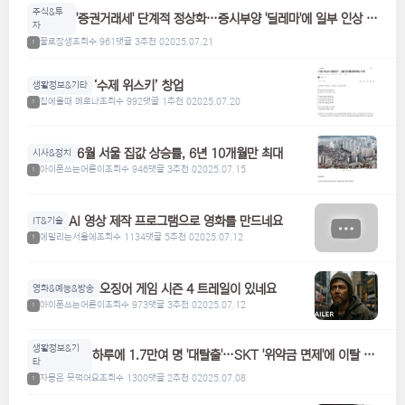
주식&투
'증권거래세' 단계적 정상화…증시부양 '딜레마'에 일부 인상 검
자
토
꿀로장생
조회수 961
댓글 3
추천 0
2025.07.21
1
‘수제 위스키’ 창업
생활정보&기타
집에올때 메로나
조회수 992
댓글 1
추천 0
2025.07.20
1
6월 서울 집값 상승률, 6년 10개월만 최대
시사&정치
아이폰쓰는어른이
조회수 946
댓글 3
추천 0
2025.07.15
1
AI 영상 제작 프로그램으로 영화를 만드네요
IT&기술
에밀리는서울에
조회수 1134
댓글 5
추천 0
2025.07.12
1
오징어 게임 시즌 4 트레일이 있네요
영화&예능&방송
아이폰쓰는어른이
조회수 973
댓글 3
추천 0
2025.07.12
1
생활정보&기
하루에 1.7만여 명 '대탈출'…SKT '위약금 면제'에 이탈 급
타
증
자몽은 못먹어요
조회수 1300
댓글 2
추천 0
2025.07.08
1