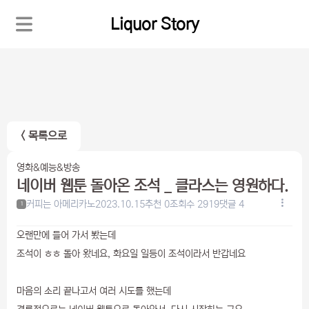
Liquor Story
< 목록으로
영화&예능&방송
네이버 웹툰 돌아온 조석 _ 클라스는 영원하다.
커피는 아메리카노
2023.10.15
추천 0
조회수 2919
댓글 4
1
오랜만에 들어 가서 봤는데
조석이 ㅎㅎ 돌아 왔네요, 화요일 일등이 조석이라서 반갑네요
마음의 소리 끝나고서 여러 시도를 했는데