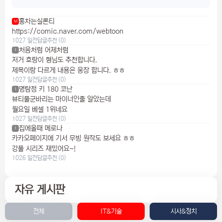
홍차는실론티
M
https://comic.naver.com/webtoon
1027 일전
답글
추천 (0)
처음처럼 어제처럼
1
저거 호랑이 형님도 추천합니다.
제목이랑 다르게 내용은 웅장 합니다. ㅎㅎ
1027 일전
답글
추천 (0)
명탐정 키 180 코난
1
뷰티풀군바리는 마이너인줄 알았는데
월요일 베셀 1위네요
1027 일전
답글
추천 (0)
집에올때 메로나
1
카카오페이지에 기서 무빙 원작도 보세요 ㅎㅎ
강풀 시리즈 재밌어요~!
1026 일전
답글
추천 (0)
자유 게시판
전체
IT&기술
시사&정치