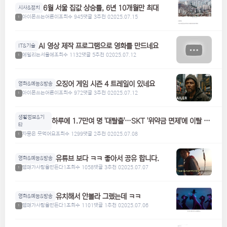
6월 서울 집값 상승률, 6년 10개월만 최대
시사&정치
아이폰쓰는어른이
조회수 945
댓글 3
추천 0
2025.07.15
1
AI 영상 제작 프로그램으로 영화를 만드네요
IT&기술
에밀리는서울에
조회수 1132
댓글 5
추천 0
2025.07.12
1
오징어 게임 시즌 4 트레일이 있네요
영화&예능&방송
아이폰쓰는어른이
조회수 972
댓글 3
추천 0
2025.07.12
1
생활정보&기
하루에 1.7만여 명 '대탈출'…SKT '위약금 면제'에 이탈 급
타
증
자몽은 못먹어요
조회수 1299
댓글 2
추천 0
2025.07.08
1
유튜브 보다 ㅋㅋ 좋아서 공유 합니다.
영화&예능&방송
맴매가사람을만든다1
조회수 1058
댓글 3
추천 0
2025.07.07
1
유치해서 안볼라 그랬는데 ㅋㅋ
영화&예능&방송
맴매가사람을만든다1
조회수 1101
댓글 1
추천 0
2025.07.06
1