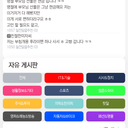
명절 부모님 선물은 현금 입니다 ㅋㅋ
명절에 부모님 선물은 그냥 현금해요 저는
이거저거 다 해봤지만
이게 서로 편하더라구요 ㅎㅎ
고민 할 필요도 없고,
1057 일전
답글
추천 (0)
친절한미자씨
1
저는 부침개용 후라이팬 하나 사서 ㅎ 고향 갑니다 ㅋㅋ
1050 일전
답글
추천 (0)
자유 게시판
전체
IT&기술
시사&정치
생활정보&기타
스포츠
웹툰&취미
주식&투자
의학&한의학
핫딜
영화&예능&방송
자동차&바이크
패션&명품