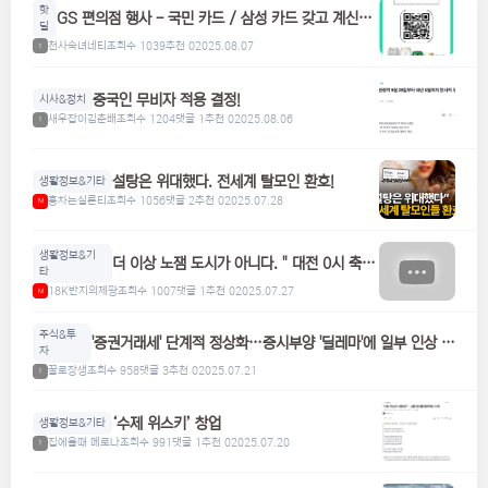
핫
GS 편의점 행사 - 국민 카드 / 삼성 카드 갖고 계신분
딜
들은 참고하세요! 맥주, 위스키, 하이볼 할인
천사숙녀네티
조회수 1039
추천 0
2025.08.07
1
중국인 무비자 적용 결정!
시사&정치
새우잡이김춘배
조회수 1204
댓글 1
추천 0
2025.08.06
1
설탕은 위대했다. 전세계 탈모인 환호!
생활정보&기타
홍차는실론티
조회수 1056
댓글 2
추천 0
2025.07.28
M
생활정보&기
더 이상 노잼 도시가 아니다. " 대전 0시 축
타
제"
18K반지의제왕
조회수 1007
댓글 1
추천 0
2025.07.27
M
주식&투
'증권거래세' 단계적 정상화…증시부양 '딜레마'에 일부 인상 검
자
토
꿀로장생
조회수 958
댓글 3
추천 0
2025.07.21
1
‘수제 위스키’ 창업
생활정보&기타
집에올때 메로나
조회수 991
댓글 1
추천 0
2025.07.20
1