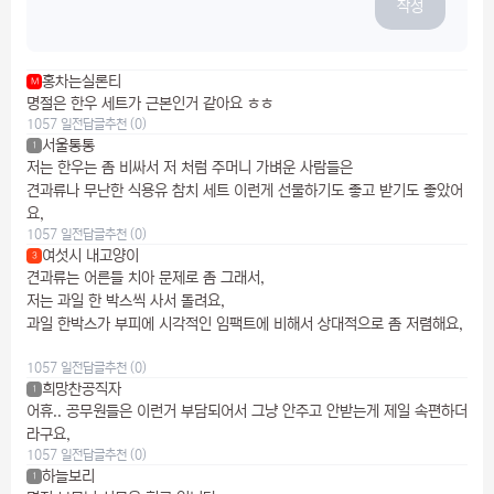
작성
홍차는실론티
M
명절은 한우 세트가 근본인거 같아요 ㅎㅎ
1057 일전
답글
추천 (0)
서울통통
1
저는 한우는 좀 비싸서 저 처럼 주머니 가벼운 사람들은
견과류나 무난한 식용유 참치 세트 이런게 선물하기도 좋고 받기도 좋았어
요,
1057 일전
답글
추천 (0)
여섯시 내고양이
3
견과류는 어른들 치아 문제로 좀 그래서,
저는 과일 한 박스씩 사서 돌려요,
과일 한박스가 부피에 시각적인 임팩트에 비해서 상대적으로 좀 저렴해요,
1057 일전
답글
추천 (0)
희망찬공직자
1
어휴.. 공무원들은 이런거 부담되어서 그냥 안주고 안받는게 제일 속편하더
라구요,
1057 일전
답글
추천 (0)
하늘보리
1