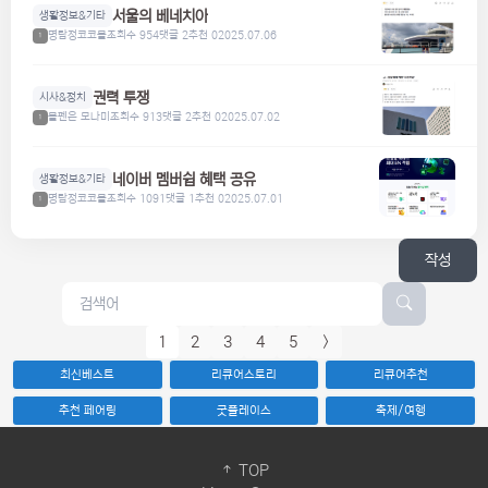
서울의 베네치아
생활정보&기타
명탐정코코볼
조회수 954
댓글 2
추천 0
2025.07.06
1
권력 투쟁
시사&정치
볼펜은 모나미
조회수 913
댓글 2
추천 0
2025.07.02
1
네이버 멤버쉽 혜택 공유
생활정보&기타
명탐정코코볼
조회수 1091
댓글 1
추천 0
2025.07.01
1
작성
1
2
3
4
5
>
최신베스트
리큐어스토리
리큐어추천
추천 페어링
굿플레이스
축제/여행
TOP