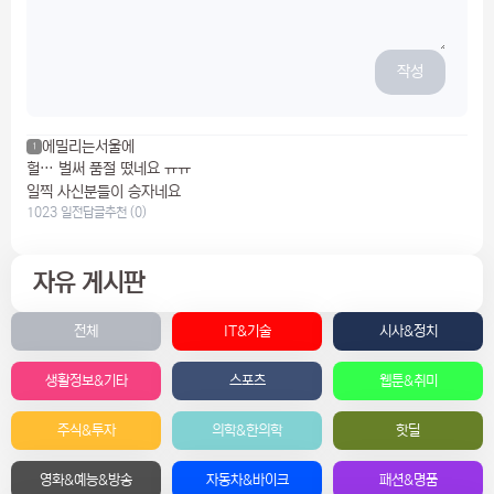
작성
에밀리는서울에
1
헐… 벌써 품절 떴네요 ㅠㅠ
일찍 사신분들이 승자네요
1023 일전
답글
추천 (0)
자유 게시판
전체
IT&기술
시사&정치
생활정보&기타
스포츠
웹툰&취미
주식&투자
의학&한의학
핫딜
영화&예능&방송
자동차&바이크
패션&명품