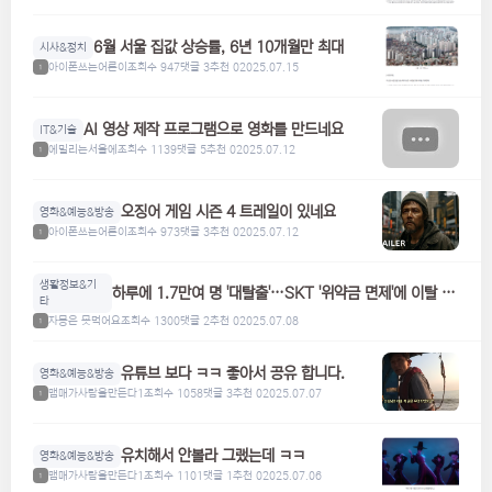
6월 서울 집값 상승률, 6년 10개월만 최대
시사&정치
아이폰쓰는어른이
조회수 947
댓글 3
추천 0
2025.07.15
1
AI 영상 제작 프로그램으로 영화를 만드네요
IT&기술
에밀리는서울에
조회수 1139
댓글 5
추천 0
2025.07.12
1
오징어 게임 시즌 4 트레일이 있네요
영화&예능&방송
아이폰쓰는어른이
조회수 973
댓글 3
추천 0
2025.07.12
1
생활정보&기
하루에 1.7만여 명 '대탈출'…SKT '위약금 면제'에 이탈 급
타
증
자몽은 못먹어요
조회수 1300
댓글 2
추천 0
2025.07.08
1
유튜브 보다 ㅋㅋ 좋아서 공유 합니다.
영화&예능&방송
맴매가사람을만든다1
조회수 1058
댓글 3
추천 0
2025.07.07
1
유치해서 안볼라 그랬는데 ㅋㅋ
영화&예능&방송
맴매가사람을만든다1
조회수 1101
댓글 1
추천 0
2025.07.06
1