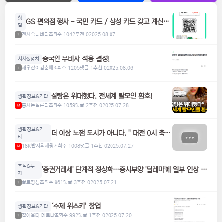
핫
GS 편의점 행사 - 국민 카드 / 삼성 카드 갖고 계신분
딜
들은 참고하세요! 맥주, 위스키, 하이볼 할인
천사숙녀네티
조회수 1042
추천 0
2025.08.07
1
중국인 무비자 적용 결정!
시사&정치
새우잡이김춘배
조회수 1205
댓글 1
추천 0
2025.08.06
1
설탕은 위대했다. 전세계 탈모인 환호!
생활정보&기타
홍차는실론티
조회수 1059
댓글 2
추천 0
2025.07.28
M
생활정보&기
더 이상 노잼 도시가 아니다. " 대전 0시 축
타
제"
18K반지의제왕
조회수 1008
댓글 1
추천 0
2025.07.27
M
주식&투
'증권거래세' 단계적 정상화…증시부양 '딜레마'에 일부 인상 검
자
토
꿀로장생
조회수 961
댓글 3
추천 0
2025.07.21
1
‘수제 위스키’ 창업
생활정보&기타
집에올때 메로나
조회수 992
댓글 1
추천 0
2025.07.20
1