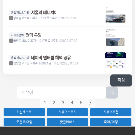
서울의 베네치아
생활정보&기타
명탐정코코볼
조회수 957
댓글 2
추천 0
2025.07.06
1
권력 투쟁
시사&정치
볼펜은 모나미
조회수 917
댓글 2
추천 0
2025.07.02
1
네이버 멤버쉽 혜택 공유
생활정보&기타
명탐정코코볼
조회수 1096
댓글 1
추천 0
2025.07.01
1
작성
1
2
3
4
5
>
최신베스트
리큐어스토리
리큐어추천
추천 페어링
굿플레이스
축제/여행