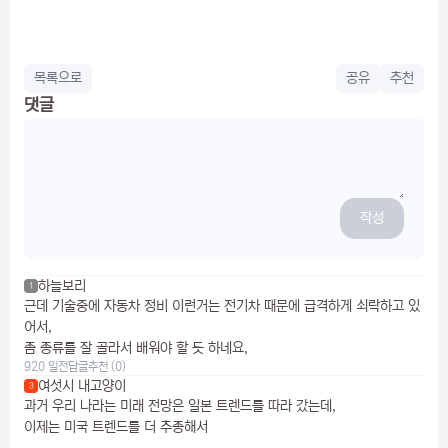
목록으로
공유
추천
댓글
작성
하늘보리
1
근데 기술중에 자동차 정비 이런거는 전기차 때문에 급격하게 쇠락하고 있
어서,
좀 종류를 잘 골라서 배워야 할 듯 하네요,
920 일전
답글
추천 (0)
여섯시 내고양이
3
과거 우리 나라는 미래 전망은 일본 트렌드를 따라 갔는데,
이제는 미국 트렌드를 더 추종해서