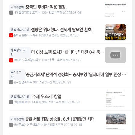
중국인 무비자 적용 결정!
시사&정치
새우잡이김춘배
조회수 1204
댓글 1
추천 0
2025.08.06
1
설탕은 위대했다. 전세계 탈모인 환호!
생활정보&기타
홍차는실론티
조회수 1059
댓글 2
추천 0
2025.07.28
M
생활정보&기
더 이상 노잼 도시가 아니다. " 대전 0시 축
타
제"
18K반지의제왕
조회수 1007
댓글 1
추천 0
2025.07.27
M
주식&투
'증권거래세' 단계적 정상화…증시부양 '딜레마'에 일부 인상 검
자
토
꿀로장생
조회수 961
댓글 3
추천 0
2025.07.21
1
‘수제 위스키’ 창업
생활정보&기타
집에올때 메로나
조회수 992
댓글 1
추천 0
2025.07.20
1
6월 서울 집값 상승률, 6년 10개월만 최대
시사&정치
아이폰쓰는어른이
조회수 946
댓글 3
추천 0
2025.07.15
1