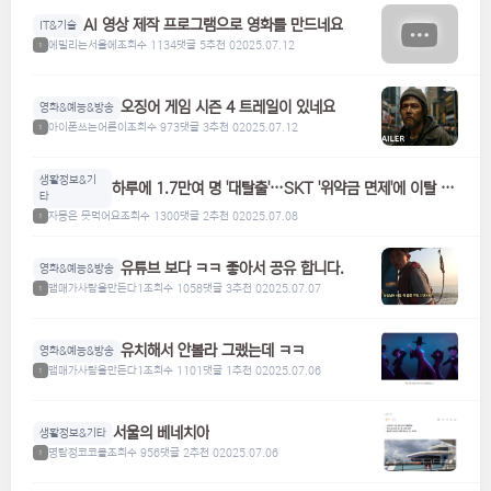
AI 영상 제작 프로그램으로 영화를 만드네요
IT&기술
에밀리는서울에
조회수 1134
댓글 5
추천 0
2025.07.12
1
오징어 게임 시즌 4 트레일이 있네요
영화&예능&방송
아이폰쓰는어른이
조회수 973
댓글 3
추천 0
2025.07.12
1
생활정보&기
하루에 1.7만여 명 '대탈출'…SKT '위약금 면제'에 이탈 급
타
증
자몽은 못먹어요
조회수 1300
댓글 2
추천 0
2025.07.08
1
유튜브 보다 ㅋㅋ 좋아서 공유 합니다.
영화&예능&방송
맴매가사람을만든다1
조회수 1058
댓글 3
추천 0
2025.07.07
1
유치해서 안볼라 그랬는데 ㅋㅋ
영화&예능&방송
맴매가사람을만든다1
조회수 1101
댓글 1
추천 0
2025.07.06
1
서울의 베네치아
생활정보&기타
명탐정코코볼
조회수 956
댓글 2
추천 0
2025.07.06
1