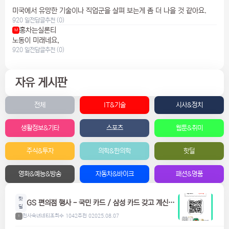
미국에서 유망한 기술이나 직업군을 살펴 보는게 좀 더 나을 것 같아요.
920 일전
답글
추천 (0)
홍차는실론티
M
노동이 미래네요,
920 일전
답글
추천 (0)
자유 게시판
전체
IT&기술
시사&정치
생활정보&기타
스포츠
웹툰&취미
주식&투자
의학&한의학
핫딜
영화&예능&방송
자동차&바이크
패션&명품
핫
GS 편의점 행사 - 국민 카드 / 삼성 카드 갖고 계신분
딜
들은 참고하세요! 맥주, 위스키, 하이볼 할인
천사숙녀네티
조회수 1042
추천 0
2025.08.07
1