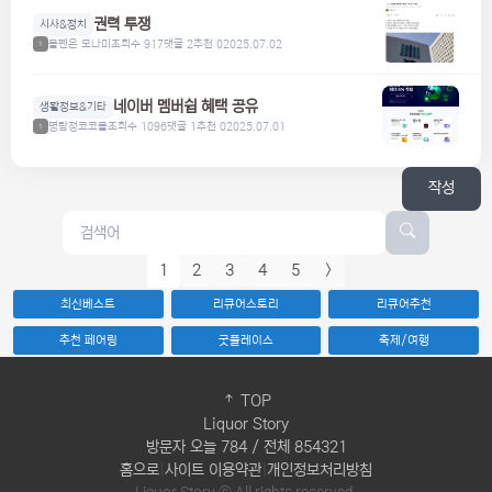
권력 투쟁
시사&정치
볼펜은 모나미
조회수 917
댓글 2
추천 0
2025.07.02
1
네이버 멤버쉽 혜택 공유
생활정보&기타
명탐정코코볼
조회수 1096
댓글 1
추천 0
2025.07.01
1
작성
1
2
3
4
5
>
최신베스트
리큐어스토리
리큐어추천
추천 페어링
굿플레이스
축제/여행
TOP
Liquor Story
방문자 오늘 784 / 전체 854321
홈으로
|
사이트 이용약관
|
개인정보처리방침