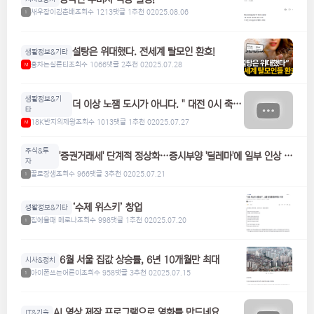
새우잡이김춘배
조회수 1213
댓글 1
추천 0
2025.08.06
1
설탕은 위대했다. 전세계 탈모인 환호!
생활정보&기타
홍차는실론티
조회수 1066
댓글 2
추천 0
2025.07.28
M
생활정보&기
더 이상 노잼 도시가 아니다. " 대전 0시 축
타
제"
18K반지의제왕
조회수 1013
댓글 1
추천 0
2025.07.27
M
주식&투
'증권거래세' 단계적 정상화…증시부양 '딜레마'에 일부 인상 검
자
토
꿀로장생
조회수 966
댓글 3
추천 0
2025.07.21
1
‘수제 위스키’ 창업
생활정보&기타
집에올때 메로나
조회수 998
댓글 1
추천 0
2025.07.20
1
6월 서울 집값 상승률, 6년 10개월만 최대
시사&정치
아이폰쓰는어른이
조회수 958
댓글 3
추천 0
2025.07.15
1
AI 영상 제작 프로그램으로 영화를 만드네요
IT&기술