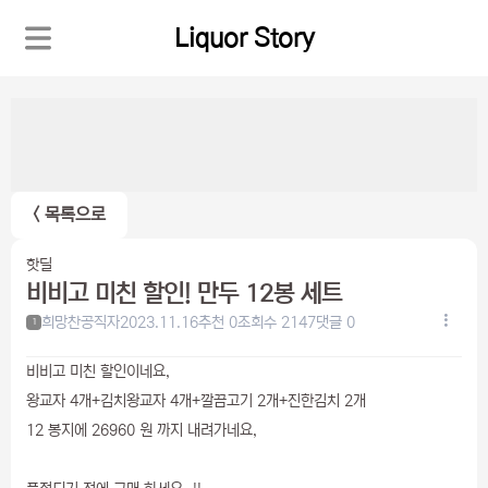
Liquor Story
< 목록으로
핫딜
비비고 미친 할인! 만두 12봉 세트
희망찬공직자
2023.11.16
추천 0
조회수 2147
댓글 0
1
비비고 미친 할인이네요,
왕교자 4개+김치왕교자 4개+깔끔고기 2개+진한김치 2개
12 봉지에 26960 원 까지 내려가네요,