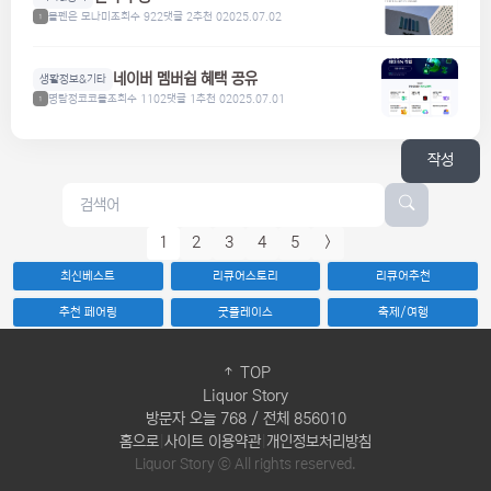
볼펜은 모나미
조회수 922
댓글 2
추천 0
2025.07.02
1
네이버 멤버쉽 혜택 공유
생활정보&기타
명탐정코코볼
조회수 1102
댓글 1
추천 0
2025.07.01
1
작성
1
2
3
4
5
>
최신베스트
리큐어스토리
리큐어추천
추천 페어링
굿플레이스
축제/여행
TOP
Liquor Story
방문자 오늘 768 / 전체 856010
홈으로
|
사이트 이용약관
|
개인정보처리방침
Liquor Story ⓒ All rights reserved.