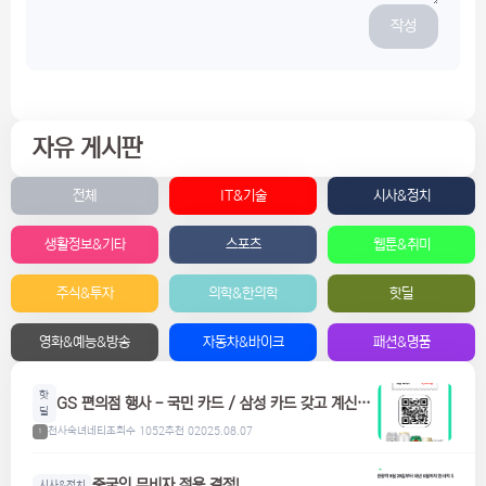
작성
자유 게시판
전체
IT&기술
시사&정치
생활정보&기타
스포츠
웹툰&취미
주식&투자
의학&한의학
핫딜
영화&예능&방송
자동차&바이크
패션&명품
핫
GS 편의점 행사 - 국민 카드 / 삼성 카드 갖고 계신분
딜
들은 참고하세요! 맥주, 위스키, 하이볼 할인
천사숙녀네티
조회수 1052
추천 0
2025.08.07
1
중국인 무비자 적용 결정!
시사&정치