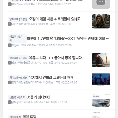
에밀리는서울에
조회수 1150
댓글 5
추천 0
2025.07.12
1
오징어 게임 시즌 4 트레일이 있네요
영화&예능&방송
아이폰쓰는어른이
조회수 981
댓글 3
추천 0
2025.07.12
1
생활정보&기
하루에 1.7만여 명 '대탈출'…SKT '위약금 면제'에 이탈 급
타
증
자몽은 못먹어요
조회수 1307
댓글 2
추천 0
2025.07.08
1
유튜브 보다 ㅋㅋ 좋아서 공유 합니다.
영화&예능&방송
맴매가사람을만든다1
조회수 1061
댓글 3
추천 0
2025.07.07
1
유치해서 안볼라 그랬는데 ㅋㅋ
영화&예능&방송
맴매가사람을만든다1
조회수 1106
댓글 1
추천 0
2025.07.06
1
서울의 베네치아
생활정보&기타
명탐정코코볼
조회수 962
댓글 2
추천 0
2025.07.06
1
권력 투쟁
시사&정치