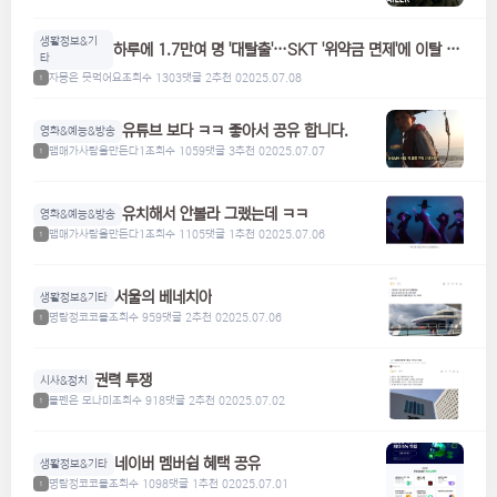
생활정보&기
하루에 1.7만여 명 '대탈출'…SKT '위약금 면제'에 이탈 급
타
증
자몽은 못먹어요
조회수 1303
댓글 2
추천 0
2025.07.08
1
유튜브 보다 ㅋㅋ 좋아서 공유 합니다.
영화&예능&방송
맴매가사람을만든다1
조회수 1059
댓글 3
추천 0
2025.07.07
1
유치해서 안볼라 그랬는데 ㅋㅋ
영화&예능&방송
맴매가사람을만든다1
조회수 1105
댓글 1
추천 0
2025.07.06
1
서울의 베네치아
생활정보&기타
명탐정코코볼
조회수 959
댓글 2
추천 0
2025.07.06
1
권력 투쟁
시사&정치
볼펜은 모나미
조회수 918
댓글 2
추천 0
2025.07.02
1
네이버 멤버쉽 혜택 공유
생활정보&기타
명탐정코코볼
조회수 1098
댓글 1
추천 0
2025.07.01
1