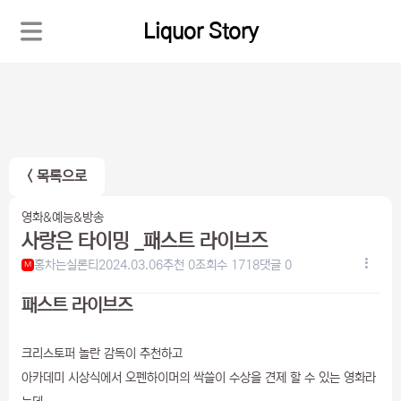
Liquor Story
< 목록으로
영화&예능&방송
사랑은 타이밍 _패스트 라이브즈
홍차는실론티
2024.03.06
추천 0
조회수 1718
댓글 0
M
패스트 라이브즈
크리스토퍼 놀란 감독이 추천하고
아카데미 시상식에서 오펜하이머의 싹쓸이 수상을 견제 할 수 있는 영화라