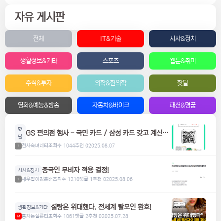
자유 게시판
전체
IT&기술
시사&정치
생활정보&기타
스포츠
웹툰&취미
주식&투자
의학&한의학
핫딜
영화&예능&방송
자동차&바이크
패션&명품
핫
GS 편의점 행사 - 국민 카드 / 삼성 카드 갖고 계신분
딜
들은 참고하세요! 맥주, 위스키, 하이볼 할인
천사숙녀네티
조회수 1044
추천 0
2025.08.07
1
중국인 무비자 적용 결정!
시사&정치
새우잡이김춘배
조회수 1210
댓글 1
추천 0
2025.08.06
1
설탕은 위대했다. 전세계 탈모인 환호!
생활정보&기타
홍차는실론티
조회수 1061
댓글 2
추천 0
2025.07.28
M