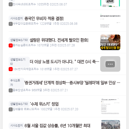
들은 참고하세요! 맥주, 위스키, 하이볼 할인
천사숙녀네티
조회수 1055
추천 0
2025.08.07
1
중국인 무비자 적용 결정!
시사&정치
새우잡이김춘배
조회수 1229
댓글 1
추천 0
2025.08.06
1
설탕은 위대했다. 전세계 탈모인 환호!
생활정보&기타
홍차는실론티
조회수 1070
댓글 2
추천 0
2025.07.28
M
생활정보&기
더 이상 노잼 도시가 아니다. " 대전 0시 축
타
제"
18K반지의제왕
조회수 1016
댓글 1
추천 0
2025.07.27
M
주식&투
'증권거래세' 단계적 정상화…증시부양 '딜레마'에 일부 인상 검
자
토
꿀로장생
조회수 969
댓글 3
추천 0
2025.07.21
1
‘수제 위스키’ 창업
생활정보&기타
집에올때 메로나
조회수 1002
댓글 1
추천 0
2025.07.20
1
6월 서울 집값 상승률, 6년 10개월만 최대
시사&정치