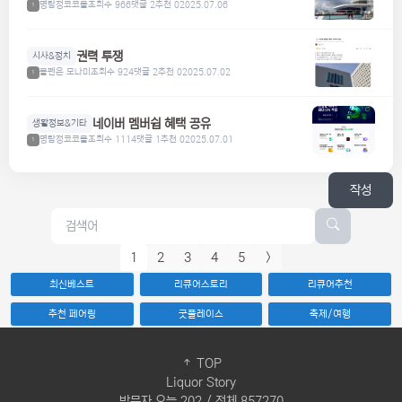
명탐정코코볼
조회수 966
댓글 2
추천 0
2025.07.06
1
권력 투쟁
시사&정치
볼펜은 모나미
조회수 924
댓글 2
추천 0
2025.07.02
1
네이버 멤버쉽 혜택 공유
생활정보&기타
명탐정코코볼
조회수 1114
댓글 1
추천 0
2025.07.01
1
작성
1
2
3
4
5
>
최신베스트
리큐어스토리
리큐어추천
추천 페어링
굿플레이스
축제/여행
TOP
Liquor Story
방문자 오늘 202 / 전체 857270