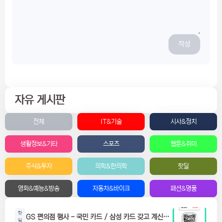
작성
자유 게시판
전체
IT&기술
시사&정치
생활정보&기타
스포츠
웹툰&취미
주식&투자
의학&한의학
핫딜
영화&예능&방송
자동차&바이크
패션&명품
핫
GS 편의점 행사 - 국민 카드 / 삼성 카드 갖고 계신분
딜