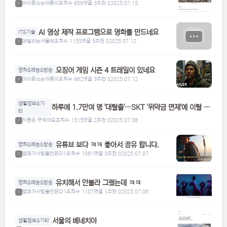
아이폰쓰는어른이
조회수 959
댓글 3
추천 0
2025.07.15
1
AI 영상 제작 프로그램으로 영화를 만드네요
IT&기술
에밀리는서울에
조회수 1155
댓글 5
추천 0
2025.07.12
1
오징어 게임 시즌 4 트레일이 있네요
영화&예능&방송
아이폰쓰는어른이
조회수 982
댓글 3
추천 0
2025.07.12
1
생활정보&기
하루에 1.7만여 명 '대탈출'…SKT '위약금 면제'에 이탈 급
타
증
자몽은 못먹어요
조회수 1315
댓글 2
추천 0
2025.07.08
1
유튜브 보다 ㅋㅋ 좋아서 공유 합니다.
영화&예능&방송
맴매가사람을만든다1
조회수 1061
댓글 3
추천 0
2025.07.07
1
유치해서 안볼라 그랬는데 ㅋㅋ
영화&예능&방송
맴매가사람을만든다1
조회수 1107
댓글 1
추천 0
2025.07.06
1
서울의 베네치아
생활정보&기타