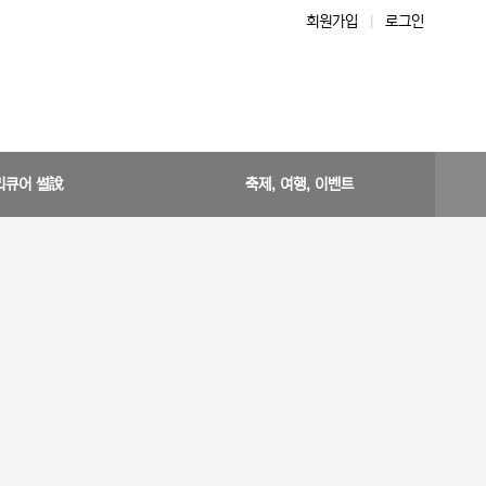
회원가입
|
로그인
리큐어 썰說
축제, 여행, 이벤트