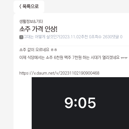
< 목록으로
생활정보&기타
소주 가격 인상!
그대는 어떻게 살것인가
2023.11.02
추천 0
조회수 2630
댓글 0
1
소주 값이 오르네요 ㅎㅎ
이제 식당에서는 소주 6천원 맥주 7천원 하는 시대가 열리겠네요 ㅠㅠ
https://v.daum.net/v/20231102190900468