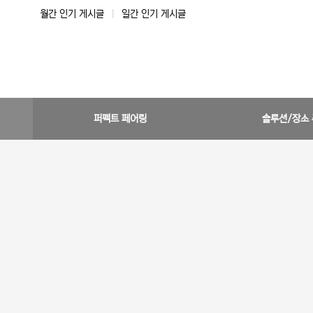
월간 인기 게시글
|
일간 인기 게시글
퍼펙트 페어링
솔루션/장소