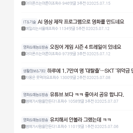
아이폰쓰는어른이
조회수 946
댓글 3
추천 0
2025.07.15
1
AI 영상 제작 프로그램으로 영화를 만드네요
IT&기술
에밀리는서울에
조회수 1134
댓글 5
추천 0
2025.07.12
1
오징어 게임 시즌 4 트레일이 있네요
영화&예능&방송
아이폰쓰는어른이
조회수 973
댓글 3
추천 0
2025.07.12
1
하루에 1.7만여 명 '대탈출'…SKT '위약금
생활정보&기타
자몽은 못먹어요
조회수 1300
댓글 2
추천 0
2025.07.08
1
유튜브 보다 ㅋㅋ 좋아서 공유 합니다.
영화&예능&방송
맴매가사람을만든다1
조회수 1058
댓글 3
추천 0
2025.07.07
1
유치해서 안볼라 그랬는데 ㅋㅋ
영화&예능&방송
맴매가사람을만든다1
조회수 1101
댓글 1
추천 0
2025.07.06
1