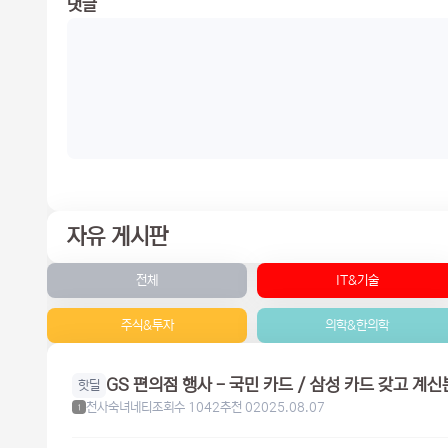
댓글
자유 게시판
전체
IT&기술
주식&투자
의학&한의학
핫딜
천사숙녀네티
조회수 1042
추천 0
2025.08.07
1