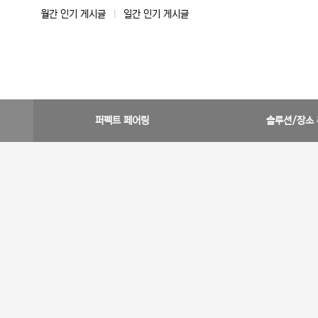
월간 인기 게시글
|
일간 인기 게시글
퍼펙트 페어링
솔루션/장소