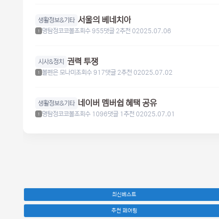
서울의 베네치아
생활정보&기타
명탐정코코볼
조회수 955
댓글 2
추천 0
2025.07.06
1
권력 투쟁
시사&정치
볼펜은 모나미
조회수 917
댓글 2
추천 0
2025.07.02
1
네이버 멤버쉽 혜택 공유
생활정보&기타
명탐정코코볼
조회수 1096
댓글 1
추천 0
2025.07.01
1
최신베스트
추천 페어링