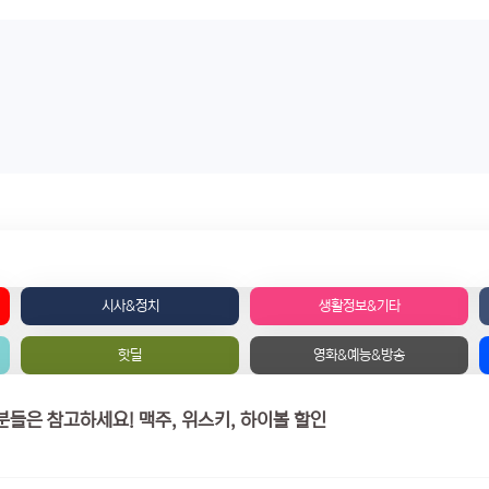
시사&정치
생활정보&기타
핫딜
영화&예능&방송
GS 편의점 행사 - 국민 카드 / 삼성 카드 갖고 계신분들은 참고하세요! 맥주, 위스키, 하이볼 할인