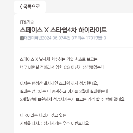
< 목록으로
IT&기술
스페이스 X 스타쉽4차 하이라이트
대한미국인
2024.06.07
추천 0
조회수 1701
댓글 0
1
스페이스 X 발사체 회수하는 기술 최초로 보고는
너무 비현실 적이라서 영화 CG 아닌가 생각했었는데
이제는 행성간 발사체인 스타쉽 까지 성공했네요,
실패든 성공이든 다 중계하고 이거를 3월에 실패했는데
3개월만에 보완해서 성공시기는거 보고는 기겁 할 수 밖에 없네요
미국이라는 나라가 갖고 있는
저력을 다시금 상기시키는 우주 이벤트네요