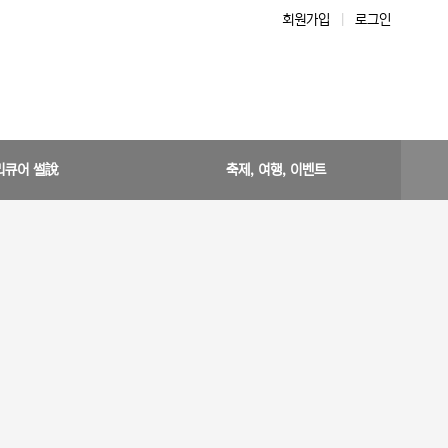
회원가입
|
로그인
리큐어 썰說
축제, 여행, 이벤트