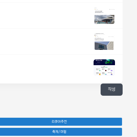
작성
리큐어추천
축제/여행