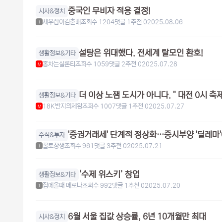
중국인 무비자 적용 결정!
시사&정치
새우잡이김춘배
조회수 1204
댓글 1
추천 0
2025.08.06
1
설탕은 위대했다. 전세계 탈모인 환호!
생활정보&기타
홍차는실론티
조회수 1059
댓글 2
추천 0
2025.07.28
M
더 이상 노잼 도시가 아니다. " 대전 0시 축제
생활정보&기타
18K반지의제왕
조회수 1007
댓글 1
추천 0
2025.07.27
M
'증권거래세' 단계적 정상화…증시부양 '딜레마'
주식&투자
꿀로장생
조회수 961
댓글 3
추천 0
2025.07.21
1
‘수제 위스키’ 창업
생활정보&기타
집에올때 메로나
조회수 992
댓글 1
추천 0
2025.07.20
1
6월 서울 집값 상승률, 6년 10개월만 최대
시사&정치