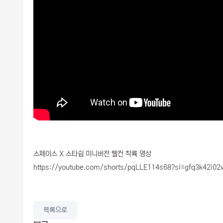
스페이스 X 스타쉽 미니버전 펠컨 착륙 영상
https://youtube.com/shorts/pqLLE114s68?si=gfq3k42i0
목록으로