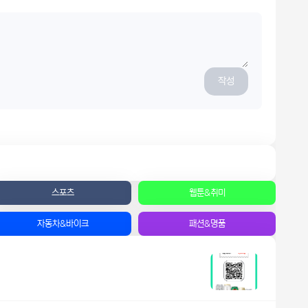
작성
스포츠
웹툰&취미
자동차&바이크
패션&명품