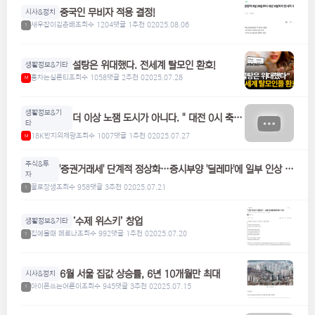
중국인 무비자 적용 결정!
시사&정치
새우잡이김춘배
조회수 1204
댓글 1
추천 0
2025.08.06
1
설탕은 위대했다. 전세계 탈모인 환호!
생활정보&기타
홍차는실론티
조회수 1058
댓글 2
추천 0
2025.07.28
M
생활정보&기
더 이상 노잼 도시가 아니다. " 대전 0시 축
타
제"
18K반지의제왕
조회수 1007
댓글 1
추천 0
2025.07.27
M
주식&투
'증권거래세' 단계적 정상화…증시부양 '딜레마'에 일부 인상 검
자
토
꿀로장생
조회수 958
댓글 3
추천 0
2025.07.21
1
‘수제 위스키’ 창업
생활정보&기타
집에올때 메로나
조회수 992
댓글 1
추천 0
2025.07.20
1
6월 서울 집값 상승률, 6년 10개월만 최대
시사&정치
아이폰쓰는어른이
조회수 945
댓글 3
추천 0
2025.07.15
1