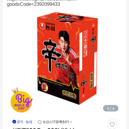
goodsCode=2392099433