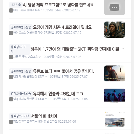
AI 영상 제작 프로그램으로 영화를 만드네요
IT&기술
에밀리는서울에
조회수 1133
댓글 5
추천 0
2025.07.12
1
오징어 게임 시즌 4 트레일이 있네요
영화&예능&방송
아이폰쓰는어른이
조회수 972
댓글 3
추천 0
2025.07.12
1
생활정보&기
하루에 1.7만여 명 '대탈출'…SKT '위약금 면제'에 이탈 급
타
증
자몽은 못먹어요
조회수 1299
댓글 2
추천 0
2025.07.08
1
유튜브 보다 ㅋㅋ 좋아서 공유 합니다.
영화&예능&방송
맴매가사람을만든다1
조회수 1058
댓글 3
추천 0
2025.07.07
1
유치해서 안볼라 그랬는데 ㅋㅋ
영화&예능&방송
맴매가사람을만든다1
조회수 1101
댓글 1
추천 0
2025.07.06
1
서울의 베네치아
생활정보&기타
명탐정코코볼
조회수 954
댓글 2
추천 0
2025.07.06
1