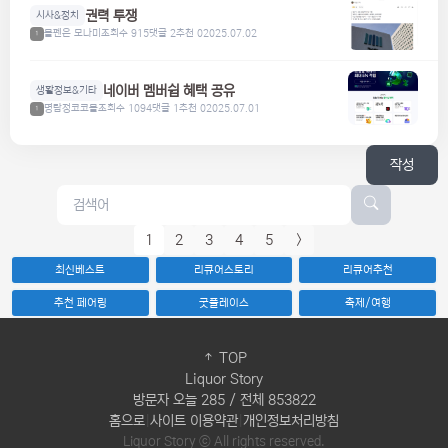
권력 투쟁
시사&정치
볼펜은 모나미
조회수 915
댓글 2
추천 0
2025.07.02
1
네이버 멤버쉽 혜택 공유
생활정보&기타
명탐정코코볼
조회수 1094
댓글 1
추천 0
2025.07.01
1
작성
1
2
3
4
5
>
최신베스트
리큐어스토리
리큐어추천
추천 페어링
굿플레이스
축제/여행
TOP
Liquor Story
방문자 오늘 285 / 전체 853822
홈으로
|
사이트 이용약관
|
개인정보처리방침
Liquor Story ⓒ All rights reserved.