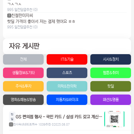
ㄱㅅㄱㅅ
995 일전
답글
추천 (0)
친절한미자씨
1
핫딜 가격이 좋아서 저는 결제 했어요 ㅎㅎ
995 일전
답글
추천 (0)
자유 게시판
전체
IT&기술
시사&정치
생활정보&기타
스포츠
웹툰&취미
주식&투자
의학&한의학
핫딜
영화&예능&방송
자동차&바이크
패션&명품
핫
GS 편의점 행사 - 국민 카드 / 삼성 카드 갖고 계신분
딜
들은 참고하세요! 맥주, 위스키, 하이볼 할인
천사숙녀네티
조회수 1039
추천 0
2025.08.07
1