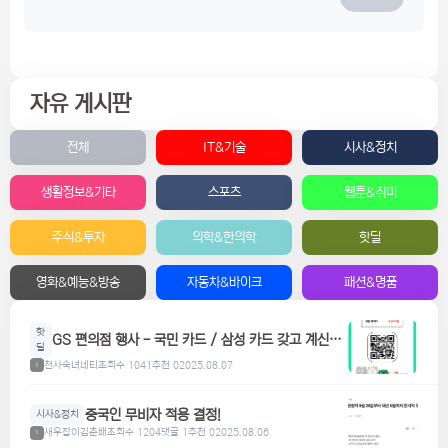
자유 게시판
전체
IT&기술
시사&정치
생활정보&기타
스포츠
웹툰&취미
주식&투자
의학&한의학
핫딜
영화&예능&방송
자동차&바이크
패션&명품
핫
GS 편의점 행사 - 국민 카드 / 삼성 카드 갖고 계신분
딜
들은 참고하세요! 맥주, 위스키, 하이볼 할인
천사숙녀네티
조회수 1041
추천 0
2025.08.07
1
중국인 무비자 적용 결정!
시사&정치
새우잡이김춘배
조회수 1204
댓글 1
추천 0
2025.08.06
1