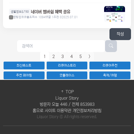
네이버 멤버쉽 혜택 공유
생활정보&기타
명탐정코코볼
조회수 1094
댓글 1
추천 0
2025.07.01
1
작성
1
2
3
4
5
>
최신베스트
리큐어스토리
리큐어추천
추천 페어링
굿플레이스
축제/여행
TOP
Liquor Story
방문자 오늘 446 / 전체 853983
홈으로
|
사이트 이용약관
|
개인정보처리방침
Liquor Story ⓒ All rights reserved.