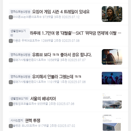
오징어 게임 시즌 4 트레일이 있네요
영화&예능&방송
아이폰쓰는어른이
조회수 973
댓글 3
추천 0
2025.07.12
1
생활정보&기
하루에 1.7만여 명 '대탈출'…SKT '위약금 면제'에 이탈 급
타
증
자몽은 못먹어요
조회수 1299
댓글 2
추천 0
2025.07.08
1
유튜브 보다 ㅋㅋ 좋아서 공유 합니다.
영화&예능&방송
맴매가사람을만든다1
조회수 1058
댓글 3
추천 0
2025.07.07
1
유치해서 안볼라 그랬는데 ㅋㅋ
영화&예능&방송
맴매가사람을만든다1
조회수 1101
댓글 1
추천 0
2025.07.06
1
서울의 베네치아
생활정보&기타
명탐정코코볼
조회수 955
댓글 2
추천 0
2025.07.06
1
권력 투쟁
시사&정치
볼펜은 모나미
조회수 917
댓글 2
추천 0
2025.07.02
1