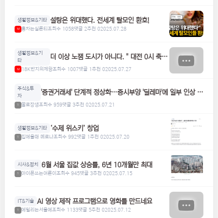
설탕은 위대했다. 전세계 탈모인 환호!
생활정보&기타
홍차는실론티
조회수 1058
댓글 2
추천 0
2025.07.28
M
생활정보&기
더 이상 노잼 도시가 아니다. " 대전 0시 축
타
제"
18K반지의제왕
조회수 1007
댓글 1
추천 0
2025.07.27
M
주식&투
'증권거래세' 단계적 정상화…증시부양 '딜레마'에 일부 인상 검
자
토
꿀로장생
조회수 959
댓글 3
추천 0
2025.07.21
1
‘수제 위스키’ 창업
생활정보&기타
집에올때 메로나
조회수 992
댓글 1
추천 0
2025.07.20
1
6월 서울 집값 상승률, 6년 10개월만 최대
시사&정치
아이폰쓰는어른이
조회수 945
댓글 3
추천 0
2025.07.15
1
AI 영상 제작 프로그램으로 영화를 만드네요
IT&기술
에밀리는서울에
조회수 1133
댓글 5
추천 0
2025.07.12
1