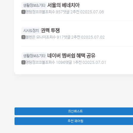
서울의 베네치아
생활정보&기타
명탐정코코볼
조회수 957
댓글 2
추천 0
2025.07.06
1
권력 투쟁
시사&정치
볼펜은 모나미
조회수 917
댓글 2
추천 0
2025.07.02
1
네이버 멤버쉽 혜택 공유
생활정보&기타
명탐정코코볼
조회수 1096
댓글 1
추천 0
2025.07.01
1
최신베스트
추천 페어링