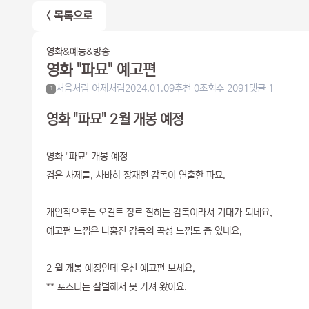
< 목록으로
영화&예능&방송
영화 "파묘" 예고편
처음처럼 어제처럼
2024.01.09
추천 0
조회수 2091
댓글 1
1
영화 "파묘" 2월 개봉 예정
영화 "파묘" 개봉 예정
검은 사제들, 사바하 장재현 감독이 연출한 파묘.
개인적으로는 오컬트 장르 잘하는 감독이라서 기대가 되네요,
예고편 느낌은 나홍진 감독의 곡성 느낌도 좀 있네요,
2 월 개봉 예정인데 우선 예고편 보세요,
** 포스터는 살벌해서 못 가져 왔어요.