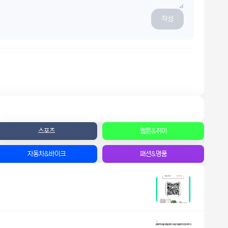
작성
스포츠
웹툰&취미
자동차&바이크
패션&명품