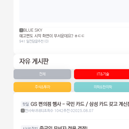
BLUE SKY
1
예고편도 시작 화면이 무서운데요? ㅎㄷㄷ
941 일전
답글
추천 (0)
자유 게시판
전체
IT&기술
주식&투자
의학&한의학
핫딜
천사숙녀네티
조회수 1042
추천 0
2025.08.07
1
중국인 무비자 적용 결정!
시사&정치