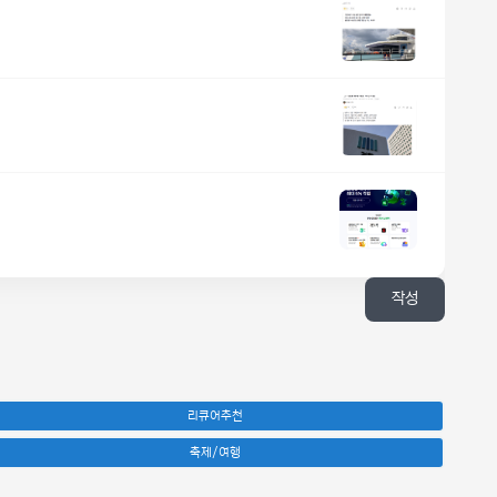
작성
리큐어추천
축제/여행