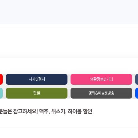
시사&정치
생활정보&기타
핫딜
영화&예능&방송
GS 편의점 행사 - 국민 카드 / 삼성 카드 갖고 계신분들은 참고하세요! 맥주, 위스키, 하이볼 할인