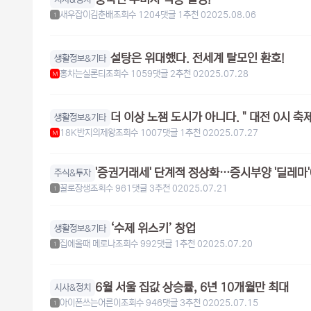
새우잡이김춘배
조회수 1204
댓글 1
추천 0
2025.08.06
1
설탕은 위대했다. 전세계 탈모인 환호!
생활정보&기타
홍차는실론티
조회수 1059
댓글 2
추천 0
2025.07.28
M
더 이상 노잼 도시가 아니다. " 대전 0시 축제
생활정보&기타
18K반지의제왕
조회수 1007
댓글 1
추천 0
2025.07.27
M
'증권거래세' 단계적 정상화…증시부양 '딜레마'
주식&투자
꿀로장생
조회수 961
댓글 3
추천 0
2025.07.21
1
‘수제 위스키’ 창업
생활정보&기타
집에올때 메로나
조회수 992
댓글 1
추천 0
2025.07.20
1
6월 서울 집값 상승률, 6년 10개월만 최대
시사&정치
아이폰쓰는어른이
조회수 946
댓글 3
추천 0
2025.07.15
1