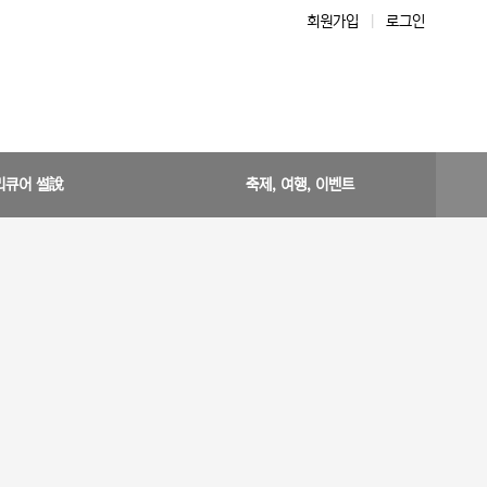
회원가입
|
로그인
리큐어 썰說
축제, 여행, 이벤트