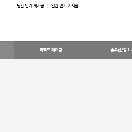
월간 인기 게시글
|
일간 인기 게시글
퍼펙트 페어링
솔루션/장소