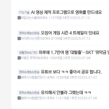
AI 영상 제작 프로그램으로 영화를 만드네요
IT&기술
에밀리는서울에
조회수 1137
댓글 5
추천 0
2025.07.12
1
오징어 게임 시즌 4 트레일이 있네요
영화&예능&방송
아이폰쓰는어른이
조회수 973
댓글 3
추천 0
2025.07.12
1
하루에 1.7만여 명 '대탈출'…SKT '위약금
생활정보&기타
자몽은 못먹어요
조회수 1300
댓글 2
추천 0
2025.07.08
1
유튜브 보다 ㅋㅋ 좋아서 공유 합니다.
영화&예능&방송
맴매가사람을만든다1
조회수 1058
댓글 3
추천 0
2025.07.07
1
유치해서 안볼라 그랬는데 ㅋㅋ
영화&예능&방송
맴매가사람을만든다1
조회수 1101
댓글 1
추천 0
2025.07.06
1