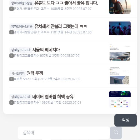
유튜브 보다 ㅋㅋ 좋아서 공유 합니다.
영화&예능&방송
맴매가사람을만든다1
조회수 1058
댓글 3
추천 0
2025.07.07
1
유치해서 안볼라 그랬는데 ㅋㅋ
영화&예능&방송
맴매가사람을만든다1
조회수 1101
댓글 1
추천 0
2025.07.06
1
서울의 베네치아
생활정보&기타
명탐정코코볼
조회수 957
댓글 2
추천 0
2025.07.06
1
권력 투쟁
시사&정치
볼펜은 모나미
조회수 917
댓글 2
추천 0
2025.07.02
1
네이버 멤버쉽 혜택 공유
생활정보&기타
명탐정코코볼
조회수 1096
댓글 1
추천 0
2025.07.01
1
작성