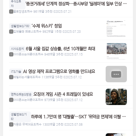
주식&투
'증권거래세' 단계적 정상화…증시부양 '딜레마'에 일부 인상 검
자
토
꿀로장생
조회수 961
댓글 3
추천 0
2025.07.21
1
‘수제 위스키’ 창업
생활정보&기타
집에올때 메로나
조회수 992
댓글 1
추천 0
2025.07.20
1
6월 서울 집값 상승률, 6년 10개월만 최대
시사&정치
아이폰쓰는어른이
조회수 946
댓글 3
추천 0
2025.07.15
1
AI 영상 제작 프로그램으로 영화를 만드네요
IT&기술
에밀리는서울에
조회수 1136
댓글 5
추천 0
2025.07.12
1
오징어 게임 시즌 4 트레일이 있네요
영화&예능&방송
아이폰쓰는어른이
조회수 973
댓글 3
추천 0
2025.07.12
1
생활정보&기
하루에 1.7만여 명 '대탈출'…SKT '위약금 면제'에 이탈 급
타
증
자몽은 못먹어요
조회수 1300
댓글 2
추천 0
2025.07.08
1