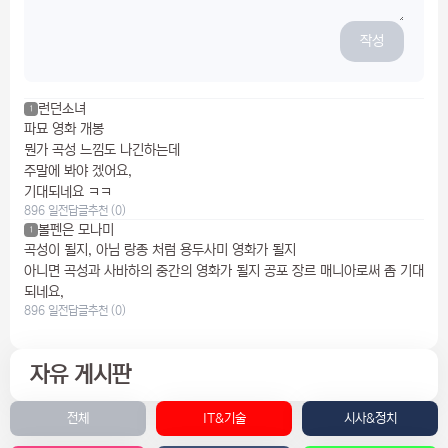
작성
런던소녀
1
파묘 영화 개봉
뭔가 곡성 느낌도 나긴하는데
주말에 봐야 겠어요,
기대되네요 ㅋㅋ
896 일전
답글
추천 (0)
볼펜은 모나미
1
곡성이 될지, 아님 랑종 처럼 용두사미 영화가 될지
아니면 곡성과 사바하의 중간의 영화가 될지 공포 장르 매니아로써 좀 기대
되네요,
896 일전
답글
추천 (0)
자유 게시판
전체
IT&기술
시사&정치