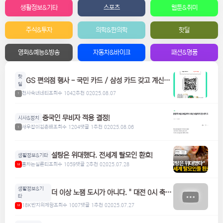
생활정보&기타
스포츠
웹툰&취미
주식&투자
의학&한의학
핫딜
영화&예능&방송
자동차&바이크
패션&명품
핫
GS 편의점 행사 - 국민 카드 / 삼성 카드 갖고 계신분
딜
들은 참고하세요! 맥주, 위스키, 하이볼 할인
천사숙녀네티
조회수 1042
추천 0
2025.08.07
1
중국인 무비자 적용 결정!
시사&정치
새우잡이김춘배
조회수 1204
댓글 1
추천 0
2025.08.06
1
설탕은 위대했다. 전세계 탈모인 환호!
생활정보&기타
홍차는실론티
조회수 1059
댓글 2
추천 0
2025.07.28
M
생활정보&기
더 이상 노잼 도시가 아니다. " 대전 0시 축
타
제"
18K반지의제왕
조회수 1007
댓글 1
추천 0
2025.07.27
M