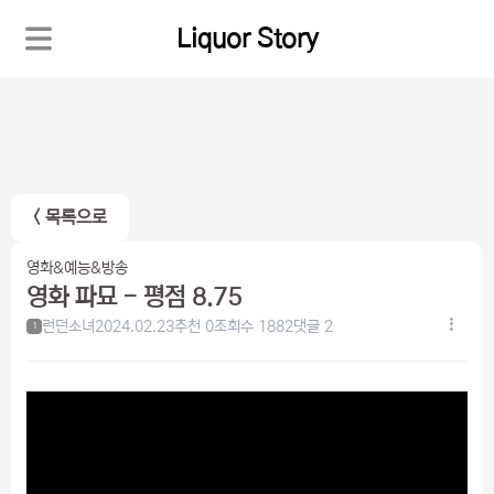
Liquor Story
< 목록으로
영화&예능&방송
영화 파묘 - 평점 8.75
런던소녀
2024.02.23
추천 0
조회수 1882
댓글 2
1