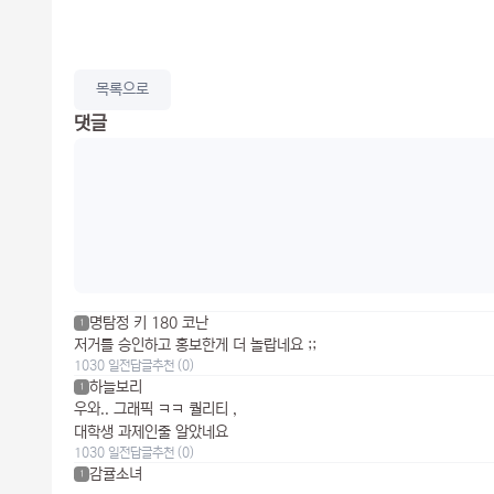
목록으로
댓글
명탐정 키 180 코난
1
저거를 승인하고 홍보한게 더 놀랍네요 ;;
1030 일전
답글
추천 (0)
하늘보리
1
우와.. 그래픽 ㅋㅋ 퀄리티 ,
대학생 과제인줄 알았네요
1030 일전
답글
추천 (0)
감귤소녀
1