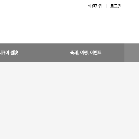
회원가입
|
로그인
리큐어 썰說
축제, 여행, 이벤트