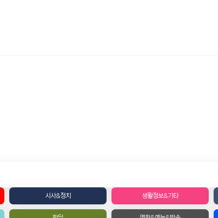
시사&정치
생활정보&기타
핫딜
영화&예능&방송