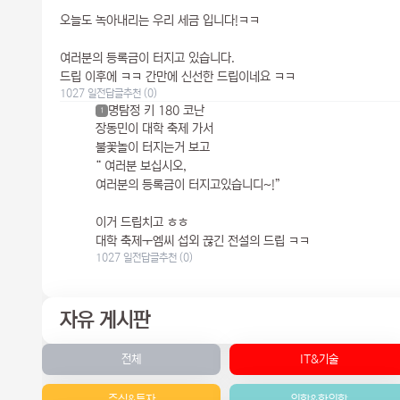
오늘도 녹아내리는 우리 세금 입니다!ㅋㅋ
여러분의 등록금이 터지고 있습니다.
드립 이후에 ㅋㅋ 간만에 신선한 드립이네요 ㅋㅋ
1027 일전
답글
추천 (0)
명탐정 키 180 코난
1
장동민이 대학 축제 가서
불꽃놀이 터지는거 보고
“ 여러분 보십시오,
여러분의 등록금이 터지고있습니디~!”
이거 드립치고 ㅎㅎ
대학 축제ㅜ엠씨 섭외 끊긴 전설의 드립 ㅋㅋ
1027 일전
답글
추천 (0)
자유 게시판
전체
IT&기술
주식&투자
의학&한의학