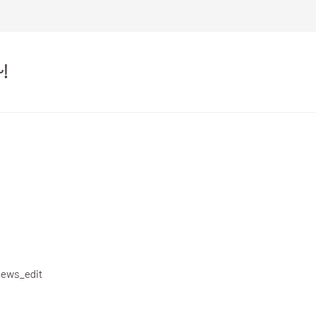
!
news_edit