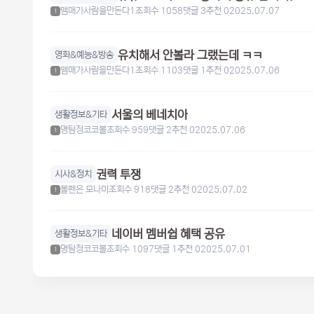
맴매가사람을만든다1
조회수 1058
댓글 3
추천 0
2025.07.07
1
유치해서 안볼라 그랬는데 ㅋㅋ
영화&예능&방송
맴매가사람을만든다1
조회수 1103
댓글 1
추천 0
2025.07.06
1
서울의 베네치아
생활정보&기타
명탐정코코볼
조회수 959
댓글 2
추천 0
2025.07.06
1
권력 투쟁
시사&정치
볼펜은 모나미
조회수 918
댓글 2
추천 0
2025.07.02
1
네이버 멤버쉽 혜택 공유
생활정보&기타
명탐정코코볼
조회수 1097
댓글 1
추천 0
2025.07.01
1