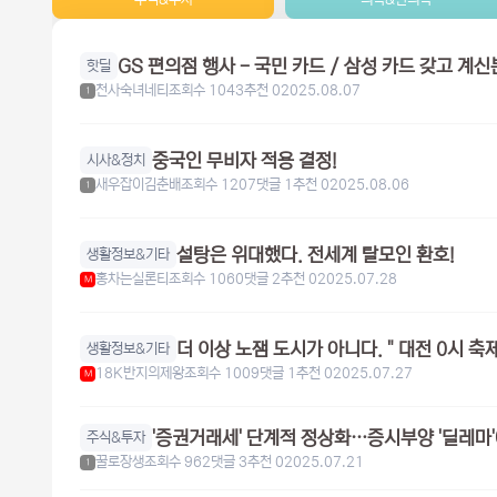
핫딜
천사숙녀네티
조회수 1043
추천 0
2025.08.07
1
중국인 무비자 적용 결정!
시사&정치
새우잡이김춘배
조회수 1207
댓글 1
추천 0
2025.08.06
1
설탕은 위대했다. 전세계 탈모인 환호!
생활정보&기타
홍차는실론티
조회수 1060
댓글 2
추천 0
2025.07.28
M
더 이상 노잼 도시가 아니다. " 대전 0시 축제
생활정보&기타
18K반지의제왕
조회수 1009
댓글 1
추천 0
2025.07.27
M
'증권거래세' 단계적 정상화…증시부양 '딜레마'
주식&투자
꿀로장생
조회수 962
댓글 3
추천 0
2025.07.21
1