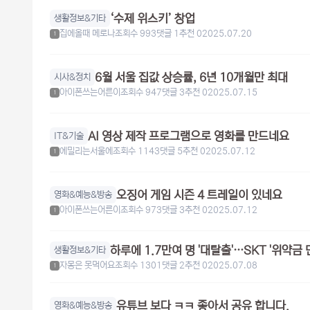
‘수제 위스키’ 창업
생활정보&기타
집에올때 메로나
조회수 993
댓글 1
추천 0
2025.07.20
1
6월 서울 집값 상승률, 6년 10개월만 최대
시사&정치
아이폰쓰는어른이
조회수 947
댓글 3
추천 0
2025.07.15
1
AI 영상 제작 프로그램으로 영화를 만드네요
IT&기술
에밀리는서울에
조회수 1143
댓글 5
추천 0
2025.07.12
1
오징어 게임 시즌 4 트레일이 있네요
영화&예능&방송
아이폰쓰는어른이
조회수 973
댓글 3
추천 0
2025.07.12
1
하루에 1.7만여 명 '대탈출'…SKT '위약금
생활정보&기타
자몽은 못먹어요
조회수 1301
댓글 2
추천 0
2025.07.08
1
유튜브 보다 ㅋㅋ 좋아서 공유 합니다.
영화&예능&방송