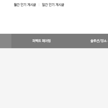
월간 인기 게시글
|
일간 인기 게시글
퍼펙트 페어링
솔루션/장소