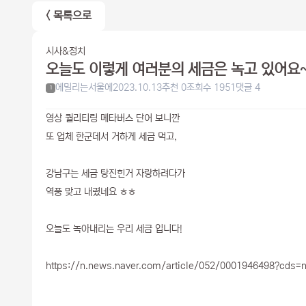
< 목록으로
시사&정치
오늘도 이렇게 여러분의 세금은 녹고 있어요~
에밀리는서울에
2023.10.13
추천 0
조회수 1951
댓글 4
1
영상 퀄리티링 메타버스 단어 보니깐
또 업체 한군데서 거하게 세금 먹고,
강남구는 세금 탕진힌거 자랑하려다가
역풍 맞고 내렸네요 ㅎㅎ
오늘도 녹아내리는 우리 세금 입니다!
https://n.news.naver.com/article/052/0001946498?cds=