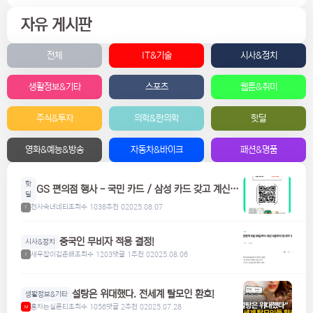
자유 게시판
전체
IT&기술
시사&정치
생활정보&기타
스포츠
웹툰&취미
주식&투자
의학&한의학
핫딜
영화&예능&방송
자동차&바이크
패션&명품
핫
GS 편의점 행사 - 국민 카드 / 삼성 카드 갖고 계신분
딜
들은 참고하세요! 맥주, 위스키, 하이볼 할인
천사숙녀네티
조회수 1038
추천 0
2025.08.07
1
중국인 무비자 적용 결정!
시사&정치
새우잡이김춘배
조회수 1203
댓글 1
추천 0
2025.08.06
1
설탕은 위대했다. 전세계 탈모인 환호!
생활정보&기타
홍차는실론티
조회수 1056
댓글 2
추천 0
2025.07.28
M