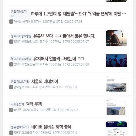
생활정보&기
하루에 1.7만여 명 '대탈출'…SKT '위약금 면제'에 이탈 급
타
증
자몽은 못먹어요
조회수 1297
댓글 2
추천 0
2025.07.08
1
유튜브 보다 ㅋㅋ 좋아서 공유 합니다.
영화&예능&방송
맴매가사람을만든다1
조회수 1057
댓글 3
추천 0
2025.07.07
1
유치해서 안볼라 그랬는데 ㅋㅋ
영화&예능&방송
맴매가사람을만든다1
조회수 1100
댓글 1
추천 0
2025.07.06
1
서울의 베네치아
생활정보&기타
명탐정코코볼
조회수 954
댓글 2
추천 0
2025.07.06
1
권력 투쟁
시사&정치
볼펜은 모나미
조회수 913
댓글 2
추천 0
2025.07.02
1
네이버 멤버쉽 혜택 공유
생활정보&기타
명탐정코코볼
조회수 1089
댓글 1
추천 0
2025.07.01
1