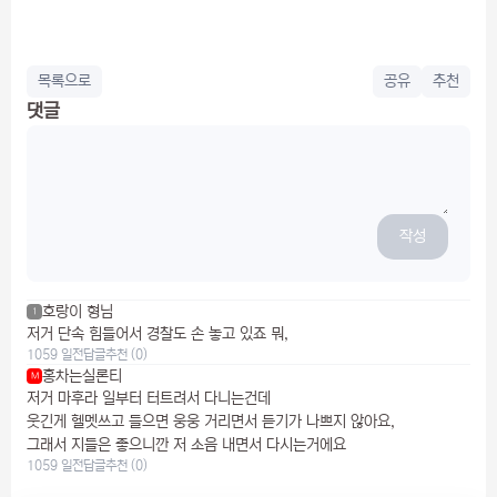
목록으로
공유
추천
댓글
작성
호랑이 형님
1
저거 단속 힘들어서 경찰도 손 놓고 있죠 뭐,
1059 일전
답글
추천 (0)
홍차는실론티
M
저거 마후라 일부터 터트려서 다니는건데
웃긴게 헬멧쓰고 들으면 웅웅 거리면서 듣기가 나쁘지 않아요,
그래서 지들은 좋으니깐 저 소음 내면서 다시는거에요
1059 일전
답글
추천 (0)