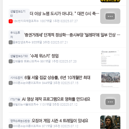
생활정보&기
더 이상 노잼 도시가 아니다. " 대전 0시 축
타
제"
18K반지의제왕
조회수 1007
댓글 1
추천 0
2025.07.27
M
주식&투
'증권거래세' 단계적 정상화…증시부양 '딜레마'에 일부 인상 검
자
토
꿀로장생
조회수 955
댓글 3
추천 0
2025.07.21
1
‘수제 위스키’ 창업
생활정보&기타
집에올때 메로나
조회수 991
댓글 1
추천 0
2025.07.20
1
6월 서울 집값 상승률, 6년 10개월만 최대
시사&정치
아이폰쓰는어른이
조회수 944
댓글 3
추천 0
2025.07.15
1
AI 영상 제작 프로그램으로 영화를 만드네요
IT&기술
에밀리는서울에
조회수 1131
댓글 5
추천 0
2025.07.12
1
오징어 게임 시즌 4 트레일이 있네요
영화&예능&방송
아이폰쓰는어른이
조회수 971
댓글 3
추천 0
2025.07.12
1