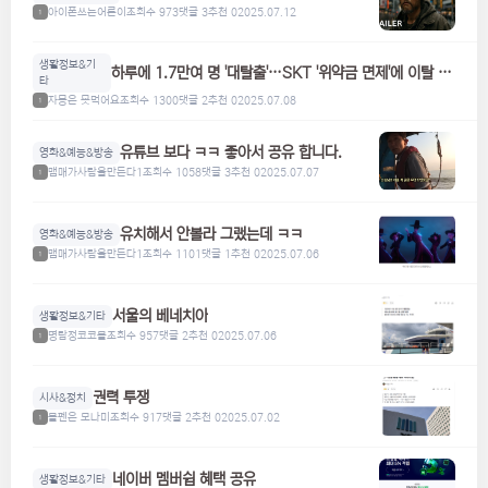
아이폰쓰는어른이
조회수 973
댓글 3
추천 0
2025.07.12
1
생활정보&기
하루에 1.7만여 명 '대탈출'…SKT '위약금 면제'에 이탈 급
타
증
자몽은 못먹어요
조회수 1300
댓글 2
추천 0
2025.07.08
1
유튜브 보다 ㅋㅋ 좋아서 공유 합니다.
영화&예능&방송
맴매가사람을만든다1
조회수 1058
댓글 3
추천 0
2025.07.07
1
유치해서 안볼라 그랬는데 ㅋㅋ
영화&예능&방송
맴매가사람을만든다1
조회수 1101
댓글 1
추천 0
2025.07.06
1
서울의 베네치아
생활정보&기타
명탐정코코볼
조회수 957
댓글 2
추천 0
2025.07.06
1
권력 투쟁
시사&정치
볼펜은 모나미
조회수 917
댓글 2
추천 0
2025.07.02
1
네이버 멤버쉽 혜택 공유
생활정보&기타