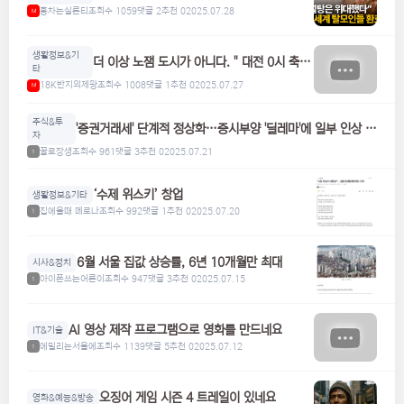
홍차는실론티
조회수 1059
댓글 2
추천 0
2025.07.28
M
생활정보&기
더 이상 노잼 도시가 아니다. " 대전 0시 축
타
제"
18K반지의제왕
조회수 1008
댓글 1
추천 0
2025.07.27
M
주식&투
'증권거래세' 단계적 정상화…증시부양 '딜레마'에 일부 인상 검
자
토
꿀로장생
조회수 961
댓글 3
추천 0
2025.07.21
1
‘수제 위스키’ 창업
생활정보&기타
집에올때 메로나
조회수 992
댓글 1
추천 0
2025.07.20
1
6월 서울 집값 상승률, 6년 10개월만 최대
시사&정치
아이폰쓰는어른이
조회수 947
댓글 3
추천 0
2025.07.15
1
AI 영상 제작 프로그램으로 영화를 만드네요
IT&기술
에밀리는서울에
조회수 1139
댓글 5
추천 0
2025.07.12
1
오징어 게임 시즌 4 트레일이 있네요
영화&예능&방송