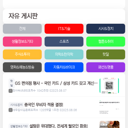
자유 게시판
전체
IT&기술
시사&정치
생활정보&기타
스포츠
웹툰&취미
주식&투자
의학&한의학
핫딜
영화&예능&방송
자동차&바이크
패션&명품
핫
GS 편의점 행사 - 국민 카드 / 삼성 카드 갖고 계신분
딜
들은 참고하세요! 맥주, 위스키, 하이볼 할인
천사숙녀네티
조회수 1042
추천 0
2025.08.07
1
중국인 무비자 적용 결정!
시사&정치
새우잡이김춘배
조회수 1205
댓글 1
추천 0
2025.08.06
1
설탕은 위대했다. 전세계 탈모인 환호!
생활정보&기타