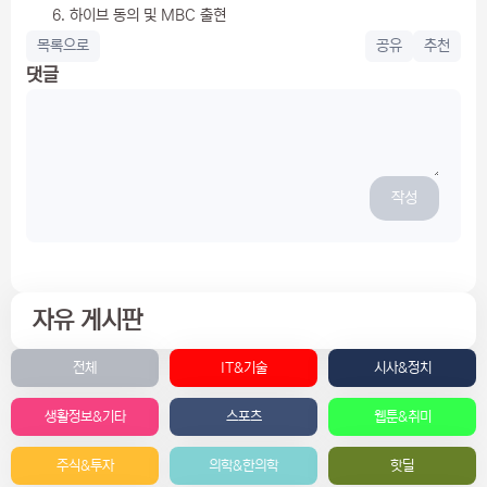
하이브 동의 및 MBC 출현
목록으로
공유
추천
댓글
작성
자유 게시판
전체
IT&기술
시사&정치
생활정보&기타
스포츠
웹툰&취미
주식&투자
의학&한의학
핫딜