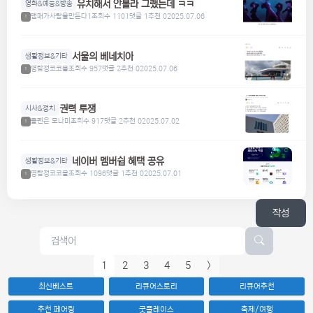
유치해서 안볼라 그랬는데 ㅋㅋ
영화&예능&방송
맴매가사람을만든다1
조회수 1101
댓글 1
추천 0
2025.07.06
1
서울의 베네치아
생활정보&기타
명탐정코코볼
조회수 957
댓글 2
추천 0
2025.07.06
1
권력 투쟁
시사&정치
볼펜은 모나미
조회수 917
댓글 2
추천 0
2025.07.02
1
네이버 멤버쉽 혜택 공유
생활정보&기타
명탐정코코볼
조회수 1096
댓글 1
추천 0
2025.07.01
1
작성
1
2
3
4
5
>
최신베스트
리큐어스토리
리큐어추천
추천 페어링
굿플레이스
축제/여행