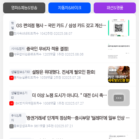
영화&예능&방송
자동차&바이크
패션&명품
핫
GS 편의점 행사 - 국민 카드 / 삼성 카드 갖고 계신분
딜
들은 참고하세요! 맥주, 위스키, 하이볼 할인
천사숙녀네티
조회수 1042
추천 0
2025.08.07
1
중국인 무비자 적용 결정!
시사&정치
새우잡이김춘배
조회수 1205
댓글 1
추천 0
2025.08.06
1
설탕은 위대했다. 전세계 탈모인 환호!
생활정보&기타
홍차는실론티
조회수 1059
댓글 2
추천 0
2025.07.28
M
생활정보&기
더 이상 노잼 도시가 아니다. " 대전 0시 축
타
제"
18K반지의제왕
조회수 1008
댓글 1
추천 0
2025.07.27
M
주식&투
'증권거래세' 단계적 정상화…증시부양 '딜레마'에 일부 인상 검
자
토
꿀로장생
조회수 961
댓글 3
추천 0
2025.07.21
1