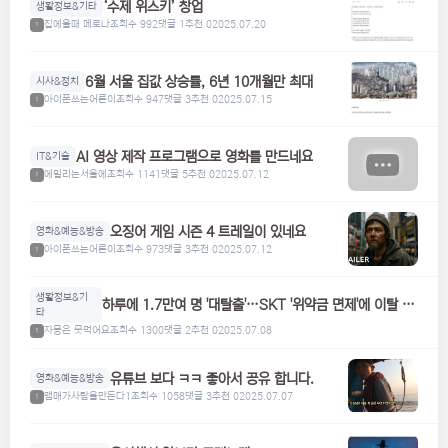
‘수제 위스키’ 창업
생활정보&기타
집에올때 메로나
조회수 992
댓글 1
추천 0
2025.07.20
1
6월 서울 집값 상승률, 6년 10개월만 최대
시사&정치
아이폰쓰는어른이
조회수 947
댓글 3
추천 0
2025.07.15
1
AI 영상 제작 프로그램으로 영화를 만드네요
IT&기술
에밀리는서울에
조회수 1141
댓글 5
추천 0
2025.07.12
1
오징어 게임 시즌 4 트레일이 있네요
영화&예능&방송
아이폰쓰는어른이
조회수 973
댓글 3
추천 0
2025.07.12
1
생활정보&기
하루에 1.7만여 명 '대탈출'…SKT '위약금 면제'에 이탈 급
타
증
자몽은 못먹어요
조회수 1300
댓글 2
추천 0
2025.07.08
1
유튜브 보다 ㅋㅋ 좋아서 공유 합니다.
영화&예능&방송
맴매가사람을만든다1
조회수 1058
댓글 3
추천 0
2025.07.07
1