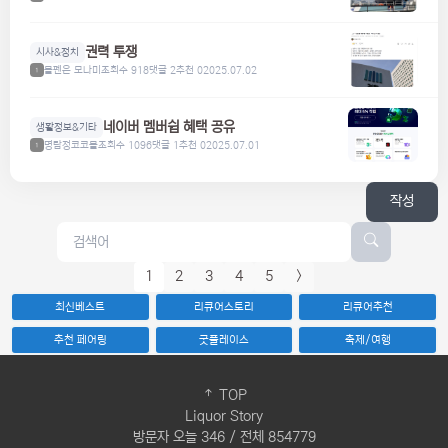
권력 투쟁
시사&정치
볼펜은 모나미
조회수 918
댓글 2
추천 0
2025.07.02
1
네이버 멤버쉽 혜택 공유
생활정보&기타
명탐정코코볼
조회수 1096
댓글 1
추천 0
2025.07.01
1
작성
1
2
3
4
5
>
최신베스트
리큐어스토리
리큐어추천
추천 페어링
굿플레이스
축제/여행
TOP
Liquor Story
방문자 오늘 346 / 전체 854779