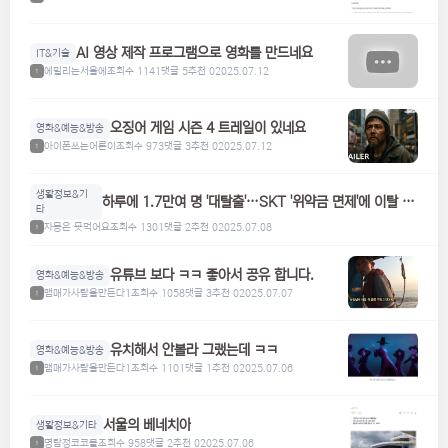
AI 영상 제작 프로그램으로 영화를 만드네요
IT&기술
에밀리는서울에
조회수 1141
댓글 5
추천 0
2025.07.12
1
오징어 게임 시즌 4 트레일이 있네요
영화&예능&방송
아이폰쓰는어른이
조회수 973
댓글 3
추천 0
2025.07.12
1
생활정보&기
하루에 1.7만여 명 '대탈출'…SKT '위약금 면제'에 이탈 급
타
증
자몽은 못먹어요
조회수 1301
댓글 2
추천 0
2025.07.08
1
유튜브 보다 ㅋㅋ 좋아서 공유 합니다.
영화&예능&방송
맴매가사람을만든다1
조회수 1058
댓글 3
추천 0
2025.07.07
1
유치해서 안볼라 그랬는데 ㅋㅋ
영화&예능&방송
맴매가사람을만든다1
조회수 1101
댓글 1
추천 0
2025.07.06
1
서울의 베네치아
생활정보&기타
명탐정코코볼
조회수 958
댓글 2
추천 0
2025.07.06
1