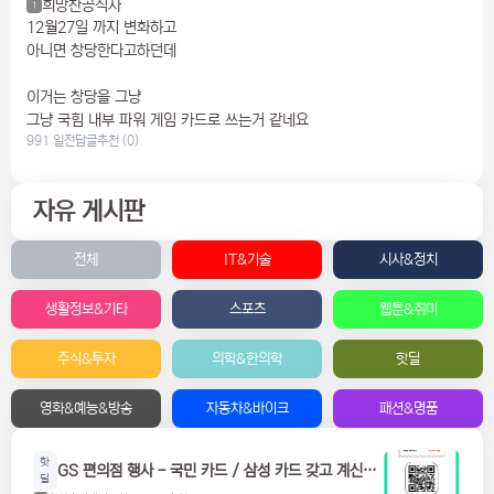
희망찬공직자
1
12월27일 까지 변화하고
아니면 창당한다고하던데
이거는 창당을 그냥
그냥 국힘 내부 파워 게임 카드로 쓰는거 같네요
991 일전
답글
추천 (0)
자유 게시판
전체
IT&기술
시사&정치
생활정보&기타
스포츠
웹툰&취미
주식&투자
의학&한의학
핫딜
영화&예능&방송
자동차&바이크
패션&명품
핫
GS 편의점 행사 - 국민 카드 / 삼성 카드 갖고 계신분
딜
들은 참고하세요! 맥주, 위스키, 하이볼 할인