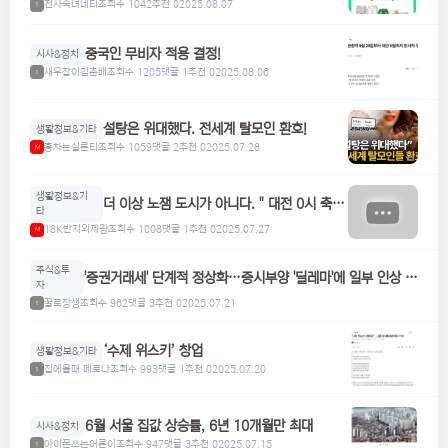
천사숙녀네티
조회수 1042
추천 0
2025.08.07
1
중국인 무비자 적용 결정!
시사&정치
새우잡이김춘배
조회수 1205
댓글 1
추천 0
2025.08.06
1
설탕은 위대했다. 전세계 탈모인 환호!
생활정보&기타
홍차는실론티
조회수 1059
댓글 2
추천 0
2025.07.28
M
생활정보&기
더 이상 노잼 도시가 아니다. " 대전 0시 축
타
제"
18K반지의제왕
조회수 1008
댓글 1
추천 0
2025.07.27
M
주식&투
'증권거래세' 단계적 정상화…증시부양 '딜레마'에 일부 인상 검
자
토
꿀로장생
조회수 962
댓글 3
추천 0
2025.07.21
1
‘수제 위스키’ 창업
생활정보&기타
집에올때 메로나
조회수 993
댓글 1
추천 0
2025.07.20
1
6월 서울 집값 상승률, 6년 10개월만 최대
시사&정치
아이폰쓰는어른이
조회수 947
댓글 3
추천 0
2025.07.15
1