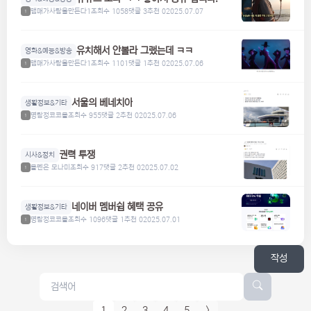
맴매가사람을만든다1
조회수 1058
댓글 3
추천 0
2025.07.07
1
유치해서 안볼라 그랬는데 ㅋㅋ
영화&예능&방송
맴매가사람을만든다1
조회수 1101
댓글 1
추천 0
2025.07.06
1
서울의 베네치아
생활정보&기타
명탐정코코볼
조회수 955
댓글 2
추천 0
2025.07.06
1
권력 투쟁
시사&정치
볼펜은 모나미
조회수 917
댓글 2
추천 0
2025.07.02
1
네이버 멤버쉽 혜택 공유
생활정보&기타
명탐정코코볼
조회수 1096
댓글 1
추천 0
2025.07.01
1
작성
1
2
3
4
5
>