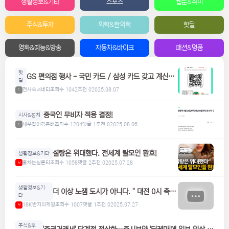
생활정보&기타
스포츠
웹툰&취미
주식&투자
의학&한의학
핫딜
영화&예능&방송
자동차&바이크
패션&명품
핫
GS 편의점 행사 - 국민 카드 / 삼성 카드 갖고 계신분
딜
들은 참고하세요! 맥주, 위스키, 하이볼 할인
천사숙녀네티
조회수 1042
추천 0
2025.08.07
1
중국인 무비자 적용 결정!
시사&정치
새우잡이김춘배
조회수 1204
댓글 1
추천 0
2025.08.06
1
설탕은 위대했다. 전세계 탈모인 환호!
생활정보&기타
홍차는실론티
조회수 1058
댓글 2
추천 0
2025.07.28
M
생활정보&기
더 이상 노잼 도시가 아니다. " 대전 0시 축
타
제"
18K반지의제왕
조회수 1007
댓글 1
추천 0
2025.07.27
M
주식&투