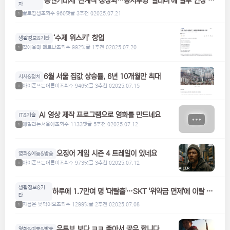
'증권거래세' 단계적 정상화…증시부양 '딜레마'에 일부 인상 검
자
토
꿀로장생
조회수 960
댓글 3
추천 0
2025.07.21
1
‘수제 위스키’ 창업
생활정보&기타
집에올때 메로나
조회수 992
댓글 1
추천 0
2025.07.20
1
6월 서울 집값 상승률, 6년 10개월만 최대
시사&정치
아이폰쓰는어른이
조회수 946
댓글 3
추천 0
2025.07.15
1
AI 영상 제작 프로그램으로 영화를 만드네요
IT&기술
에밀리는서울에
조회수 1133
댓글 5
추천 0
2025.07.12
1
오징어 게임 시즌 4 트레일이 있네요
영화&예능&방송
아이폰쓰는어른이
조회수 973
댓글 3
추천 0
2025.07.12
1
생활정보&기
하루에 1.7만여 명 '대탈출'…SKT '위약금 면제'에 이탈 급
타
증
자몽은 못먹어요
조회수 1299
댓글 2
추천 0
2025.07.08
1
유튜브 보다 ㅋㅋ 좋아서 공유 합니다.
영화&예능&방송