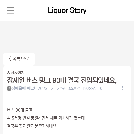
Liquor Story
< 목록으로
시사&정치
장제원 버스 탱크 90대 결국 진압되었네요,
집에올때 메로나
2023.12.12
추천 0
조회수 1973
댓글 0
1
버스 90대 몰고
4-5천명 인원 동원하면서 세를 과시하긴 했는데
결국은 장제원도 불출마하네요,