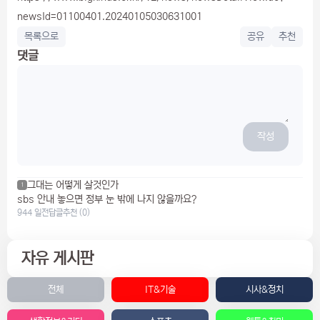
newsId=01100401.20240105030631001
목록으로
공유
추천
댓글
작성
그대는 어떻게 살것인가
1
sbs 안내 놓으면 정부 눈 밖에 나지 않을까요?
944 일전
답글
추천 (0)
자유 게시판
전체
IT&기술
시사&정치