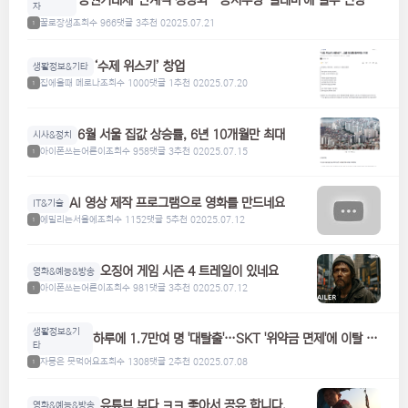
자
토
꿀로장생
조회수 966
댓글 3
추천 0
2025.07.21
1
‘수제 위스키’ 창업
생활정보&기타
집에올때 메로나
조회수 1000
댓글 1
추천 0
2025.07.20
1
6월 서울 집값 상승률, 6년 10개월만 최대
시사&정치
아이폰쓰는어른이
조회수 958
댓글 3
추천 0
2025.07.15
1
AI 영상 제작 프로그램으로 영화를 만드네요
IT&기술
에밀리는서울에
조회수 1152
댓글 5
추천 0
2025.07.12
1
오징어 게임 시즌 4 트레일이 있네요
영화&예능&방송
아이폰쓰는어른이
조회수 981
댓글 3
추천 0
2025.07.12
1
생활정보&기
하루에 1.7만여 명 '대탈출'…SKT '위약금 면제'에 이탈 급
타
증
자몽은 못먹어요
조회수 1308
댓글 2
추천 0
2025.07.08
1
유튜브 보다 ㅋㅋ 좋아서 공유 합니다.
영화&예능&방송