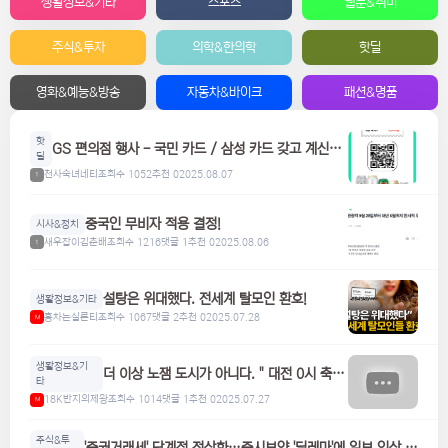
생활정보&기타
스포츠
웹툰&취미
주식&투자
의학&한의학
핫딜
영화&예능&방송
자동차&바이크
패션&명품
핫
GS 편의점 행사 - 국민 카드 / 삼성 카드 갖고 계신분
딜
들은 참고하세요! 맥주, 위스키, 하이볼 할인
천사숙녀네티
조회수 1052
추천 0
2025.08.07
1
중국인 무비자 적용 결정!
시사&정치
새우잡이김춘배
조회수 1216
댓글 1
추천 0
2025.08.06
1
설탕은 위대했다. 전세계 탈모인 환호!
생활정보&기타
홍차는실론티
조회수 1067
댓글 2
추천 0
2025.07.28
M
생활정보&기
더 이상 노잼 도시가 아니다. " 대전 0시 축
타
제"
18K반지의제왕
조회수 1014
댓글 1
추천 0
2025.07.27
M
주식&투
'증권거래세' 단계적 정상화…증시부양 '딜레마'에 일부 인상 검