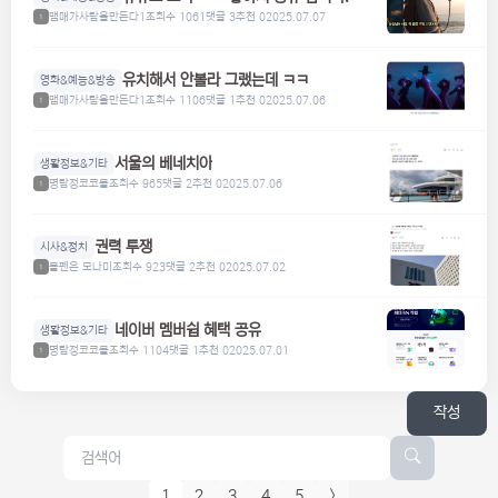
맴매가사람을만든다1
조회수 1061
댓글 3
추천 0
2025.07.07
1
유치해서 안볼라 그랬는데 ㅋㅋ
영화&예능&방송
맴매가사람을만든다1
조회수 1106
댓글 1
추천 0
2025.07.06
1
서울의 베네치아
생활정보&기타
명탐정코코볼
조회수 965
댓글 2
추천 0
2025.07.06
1
권력 투쟁
시사&정치
볼펜은 모나미
조회수 923
댓글 2
추천 0
2025.07.02
1
네이버 멤버쉽 혜택 공유
생활정보&기타
명탐정코코볼
조회수 1104
댓글 1
추천 0
2025.07.01
1
작성
1
2
3
4
5
>