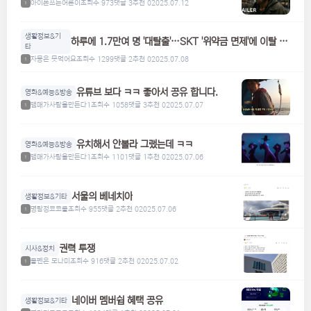
아이폰쓰는어른이
조회수 973
댓글 3
추천 0
2025.07.12
1
생활정보&기
하루에 1.7만여 명 '대탈출'…SKT '위약금 면제'에 이탈 급
타
증
자몽은 못먹어요
조회수 1299
댓글 2
추천 0
2025.07.08
1
유튜브 보다 ㅋㅋ 좋아서 공유 합니다.
영화&예능&방송
맴매가사람을만든다1
조회수 1058
댓글 3
추천 0
2025.07.07
1
유치해서 안볼라 그랬는데 ㅋㅋ
영화&예능&방송
맴매가사람을만든다1
조회수 1101
댓글 1
추천 0
2025.07.06
1
서울의 베네치아
생활정보&기타
명탐정코코볼
조회수 955
댓글 2
추천 0
2025.07.06
1
권력 투쟁
시사&정치
볼펜은 모나미
조회수 916
댓글 2
추천 0
2025.07.02
1
네이버 멤버쉽 혜택 공유
생활정보&기타