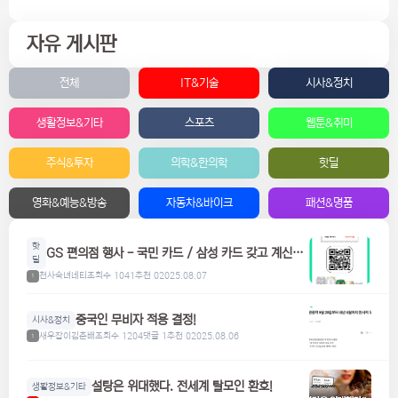
자유 게시판
전체
IT&기술
시사&정치
생활정보&기타
스포츠
웹툰&취미
주식&투자
의학&한의학
핫딜
영화&예능&방송
자동차&바이크
패션&명품
핫
GS 편의점 행사 - 국민 카드 / 삼성 카드 갖고 계신분
딜
들은 참고하세요! 맥주, 위스키, 하이볼 할인
천사숙녀네티
조회수 1041
추천 0
2025.08.07
1
중국인 무비자 적용 결정!
시사&정치
새우잡이김춘배
조회수 1204
댓글 1
추천 0
2025.08.06
1
설탕은 위대했다. 전세계 탈모인 환호!
생활정보&기타