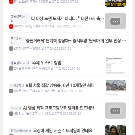
홍차는실론티
조회수 1058
댓글 2
추천 0
2025.07.28
M
생활정보&기
더 이상 노잼 도시가 아니다. " 대전 0시 축
타
제"
18K반지의제왕
조회수 1007
댓글 1
추천 0
2025.07.27
M
주식&투
'증권거래세' 단계적 정상화…증시부양 '딜레마'에 일부 인상 검
자
토
꿀로장생
조회수 959
댓글 3
추천 0
2025.07.21
1
‘수제 위스키’ 창업
생활정보&기타
집에올때 메로나
조회수 992
댓글 1
추천 0
2025.07.20
1
6월 서울 집값 상승률, 6년 10개월만 최대
시사&정치
아이폰쓰는어른이
조회수 945
댓글 3
추천 0
2025.07.15
1
AI 영상 제작 프로그램으로 영화를 만드네요
IT&기술
에밀리는서울에
조회수 1133
댓글 5
추천 0
2025.07.12
1
오징어 게임 시즌 4 트레일이 있네요
영화&예능&방송