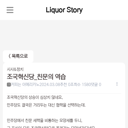
Liquor Story
< 목록으로
시사&정치
조국혁신당_친문의 역습
커피는 아메리카노
2024.03.08
추천 0
조회수 1580
댓글 0
1
조국혁신당의 상승이 심상치 않네요,
민주당도 결국은 거리두는 대신 협력을 선택하는데.
민주당에서 친문 세력을 비통하는 모양세를 두니,