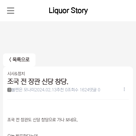
Liquor Story
< 목록으로
시사&정치
조국 전 장관 신당 창당.
볼펜은 모나미
2024.02.13
추천 0
조회수 1624
댓글 0
1
조국 전 장관도 신당 창당으로 가나 보네요,