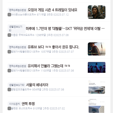
오징어 게임 시즌 4 트레일이 있네요
영화&예능&방송
아이폰쓰는어른이
조회수 971
댓글 3
추천 0
2025.07.12
1
생활정보&기
하루에 1.7만여 명 '대탈출'…SKT '위약금 면제'에 이탈 급
타
증
자몽은 못먹어요
조회수 1296
댓글 2
추천 0
2025.07.08
1
유튜브 보다 ㅋㅋ 좋아서 공유 합니다.
영화&예능&방송
맴매가사람을만든다1
조회수 1057
댓글 3
추천 0
2025.07.07
1
유치해서 안볼라 그랬는데 ㅋㅋ
영화&예능&방송
맴매가사람을만든다1
조회수 1100
댓글 1
추천 0
2025.07.06
1
서울의 베네치아
생활정보&기타
명탐정코코볼
조회수 954
댓글 2
추천 0
2025.07.06
1
권력 투쟁
시사&정치
볼펜은 모나미
조회수 910
댓글 2
추천 0
2025.07.02
1