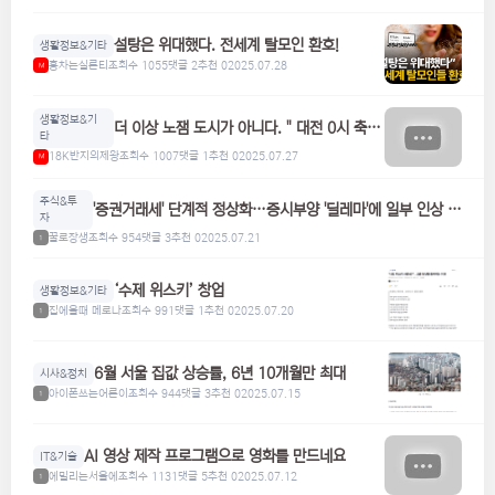
설탕은 위대했다. 전세계 탈모인 환호!
생활정보&기타
홍차는실론티
조회수 1055
댓글 2
추천 0
2025.07.28
M
생활정보&기
더 이상 노잼 도시가 아니다. " 대전 0시 축
타
제"
18K반지의제왕
조회수 1007
댓글 1
추천 0
2025.07.27
M
주식&투
'증권거래세' 단계적 정상화…증시부양 '딜레마'에 일부 인상 검
자
토
꿀로장생
조회수 954
댓글 3
추천 0
2025.07.21
1
‘수제 위스키’ 창업
생활정보&기타
집에올때 메로나
조회수 991
댓글 1
추천 0
2025.07.20
1
6월 서울 집값 상승률, 6년 10개월만 최대
시사&정치
아이폰쓰는어른이
조회수 944
댓글 3
추천 0
2025.07.15
1
AI 영상 제작 프로그램으로 영화를 만드네요
IT&기술
에밀리는서울에
조회수 1131
댓글 5
추천 0
2025.07.12
1