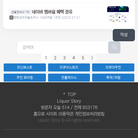
네이버 멤버쉽 혜택 공유
생활정보&기타
명탐정코코볼
조회수 1088
댓글 1
추천 0
2025.07.01
1
작성
1
2
3
4
5
>
최신베스트
리큐어스토리
리큐어추천
추천 페어링
굿플레이스
축제/여행
TOP
Liquor Story
방문자 오늘 514 / 전체 853176
홈으로
|
사이트 이용약관
|
개인정보처리방침
Liquor Story ⓒ All rights reserved.