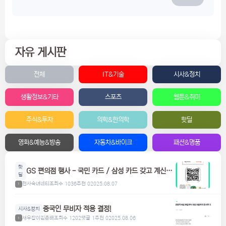
자유 게시판
전체
IT&기술
시사&정치
생활정보&기타
스포츠
웹툰&취미
주식&투자
의학&한의학
핫딜
영화&예능&방송
자동차&바이크
패션&명품
핫
GS 편의점 행사 - 국민 카드 / 삼성 카드 갖고 계신분
딜
들은 참고하세요! 맥주, 위스키, 하이볼 할인
천사숙녀네티
조회수 1036
추천 0
2025.08.07
1
중국인 무비자 적용 결정!
시사&정치
새우잡이김춘배
조회수 1202
댓글 1
추천 0
2025.08.06
1