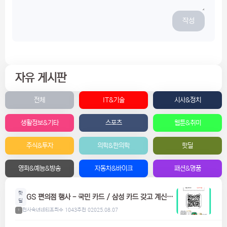
작성
자유 게시판
전체
IT&기술
시사&정치
생활정보&기타
스포츠
웹툰&취미
주식&투자
의학&한의학
핫딜
영화&예능&방송
자동차&바이크
패션&명품
핫
GS 편의점 행사 - 국민 카드 / 삼성 카드 갖고 계신분
딜
들은 참고하세요! 맥주, 위스키, 하이볼 할인
천사숙녀네티
조회수 1043
추천 0
2025.08.07
1