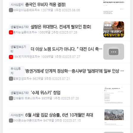
중국인 무비자 적용 결정!
시사&정치
새우잡이김춘배
조회수 1207
댓글 1
추천 0
2025.08.06
1
설탕은 위대했다. 전세계 탈모인 환호!
생활정보&기타
홍차는실론티
조회수 1060
댓글 2
추천 0
2025.07.28
M
생활정보&기
더 이상 노잼 도시가 아니다. " 대전 0시 축
타
제"
18K반지의제왕
조회수 1009
댓글 1
추천 0
2025.07.27
M
주식&투
'증권거래세' 단계적 정상화…증시부양 '딜레마'에 일부 인상 검
자
토
꿀로장생
조회수 962
댓글 3
추천 0
2025.07.21
1
‘수제 위스키’ 창업
생활정보&기타
집에올때 메로나
조회수 995
댓글 1
추천 0
2025.07.20
1
6월 서울 집값 상승률, 6년 10개월만 최대
시사&정치
아이폰쓰는어른이
조회수 947
댓글 3
추천 0
2025.07.15
1