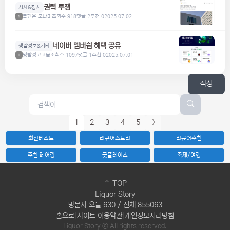
권력 투쟁
시사&정치
볼펜은 모나미
조회수 918
댓글 2
추천 0
2025.07.02
1
네이버 멤버쉽 혜택 공유
생활정보&기타
명탐정코코볼
조회수 1097
댓글 1
추천 0
2025.07.01
1
작성
1
2
3
4
5
>
최신베스트
리큐어스토리
리큐어추천
추천 페어링
굿플레이스
축제/여행
TOP
Liquor Story
방문자 오늘 630 / 전체 855063
홈으로
|
사이트 이용약관
|
개인정보처리방침
Liquor Story ⓒ All rights reserved.