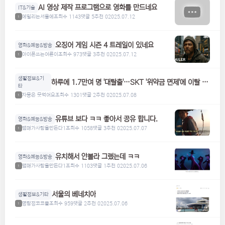
AI 영상 제작 프로그램으로 영화를 만드네요
IT&기술
에밀리는서울에
조회수 1143
댓글 5
추천 0
2025.07.12
1
오징어 게임 시즌 4 트레일이 있네요
영화&예능&방송
아이폰쓰는어른이
조회수 973
댓글 3
추천 0
2025.07.12
1
생활정보&기
하루에 1.7만여 명 '대탈출'…SKT '위약금 면제'에 이탈 급
타
증
자몽은 못먹어요
조회수 1301
댓글 2
추천 0
2025.07.08
1
유튜브 보다 ㅋㅋ 좋아서 공유 합니다.
영화&예능&방송
맴매가사람을만든다1
조회수 1058
댓글 3
추천 0
2025.07.07
1
유치해서 안볼라 그랬는데 ㅋㅋ
영화&예능&방송
맴매가사람을만든다1
조회수 1103
댓글 1
추천 0
2025.07.06
1
서울의 베네치아
생활정보&기타
명탐정코코볼
조회수 959
댓글 2
추천 0
2025.07.06
1