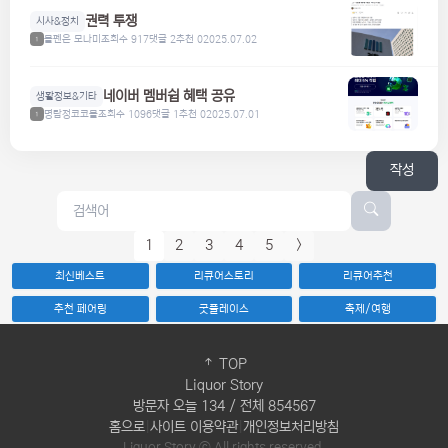
권력 투쟁
시사&정치
볼펜은 모나미
조회수 917
댓글 2
추천 0
2025.07.02
1
네이버 멤버쉽 혜택 공유
생활정보&기타
명탐정코코볼
조회수 1096
댓글 1
추천 0
2025.07.01
1
작성
1
2
3
4
5
>
최신베스트
리큐어스토리
리큐어추천
추천 페어링
굿플레이스
축제/여행
TOP
Liquor Story
방문자 오늘 134 / 전체 854567
홈으로
|
사이트 이용약관
|
개인정보처리방침
Liquor Story ⓒ All rights reserved.