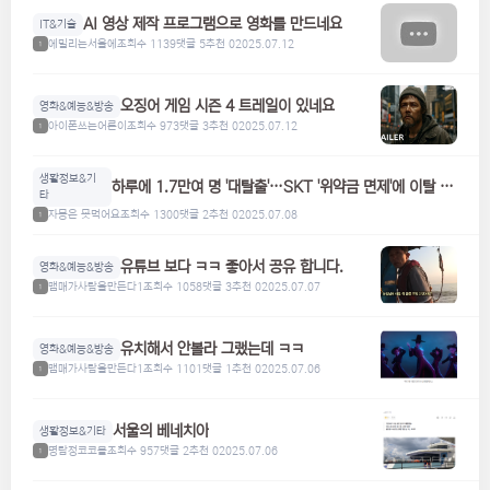
AI 영상 제작 프로그램으로 영화를 만드네요
IT&기술
에밀리는서울에
조회수 1139
댓글 5
추천 0
2025.07.12
1
오징어 게임 시즌 4 트레일이 있네요
영화&예능&방송
아이폰쓰는어른이
조회수 973
댓글 3
추천 0
2025.07.12
1
생활정보&기
하루에 1.7만여 명 '대탈출'…SKT '위약금 면제'에 이탈 급
타
증
자몽은 못먹어요
조회수 1300
댓글 2
추천 0
2025.07.08
1
유튜브 보다 ㅋㅋ 좋아서 공유 합니다.
영화&예능&방송
맴매가사람을만든다1
조회수 1058
댓글 3
추천 0
2025.07.07
1
유치해서 안볼라 그랬는데 ㅋㅋ
영화&예능&방송
맴매가사람을만든다1
조회수 1101
댓글 1
추천 0
2025.07.06
1
서울의 베네치아
생활정보&기타
명탐정코코볼
조회수 957
댓글 2
추천 0
2025.07.06
1