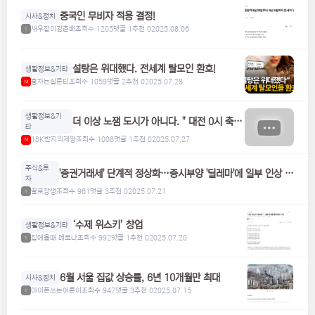
중국인 무비자 적용 결정!
시사&정치
새우잡이김춘배
조회수 1205
댓글 1
추천 0
2025.08.06
1
설탕은 위대했다. 전세계 탈모인 환호!
생활정보&기타
홍차는실론티
조회수 1059
댓글 2
추천 0
2025.07.28
M
생활정보&기
더 이상 노잼 도시가 아니다. " 대전 0시 축
타
제"
18K반지의제왕
조회수 1008
댓글 1
추천 0
2025.07.27
M
주식&투
'증권거래세' 단계적 정상화…증시부양 '딜레마'에 일부 인상 검
자
토
꿀로장생
조회수 961
댓글 3
추천 0
2025.07.21
1
‘수제 위스키’ 창업
생활정보&기타
집에올때 메로나
조회수 992
댓글 1
추천 0
2025.07.20
1
6월 서울 집값 상승률, 6년 10개월만 최대
시사&정치
아이폰쓰는어른이
조회수 947
댓글 3
추천 0
2025.07.15
1