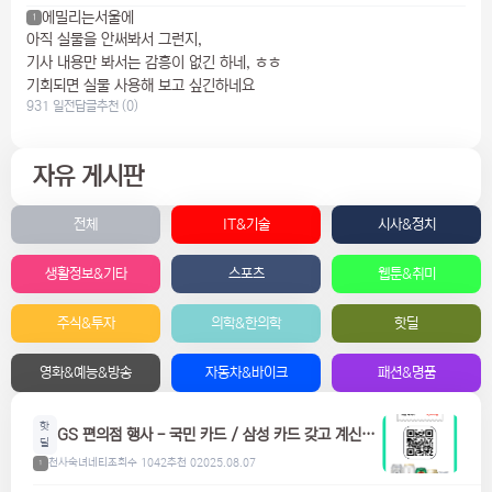
에밀리는서울에
1
아직 실물을 안써봐서 그런지,
기사 내용만 봐서는 감흥이 없긴 하네, ㅎㅎ
기회되면 실물 사용해 보고 싶긴하네요
931 일전
답글
추천 (0)
자유 게시판
전체
IT&기술
시사&정치
생활정보&기타
스포츠
웹툰&취미
주식&투자
의학&한의학
핫딜
영화&예능&방송
자동차&바이크
패션&명품
핫
GS 편의점 행사 - 국민 카드 / 삼성 카드 갖고 계신분
딜
들은 참고하세요! 맥주, 위스키, 하이볼 할인
천사숙녀네티
조회수 1042
추천 0
2025.08.07
1