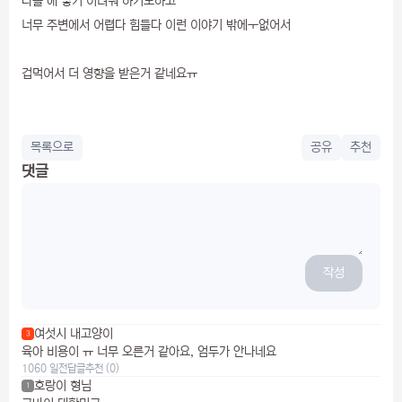
다들 애 낳기 어려워 하기도하고
너무 주변에서 어렵다 힘들다 이런 이야기 밖에ㅜ없어서
겁먹어서 더 영향을 받은거 같네요ㅠ
목록으로
공유
추천
댓글
작성
여섯시 내고양이
3
육아 비용이 ㅠ 너무 오른거 같아요, 엄두가 안나네요
1060 일전
답글
추천 (0)
호랑이 형님
1