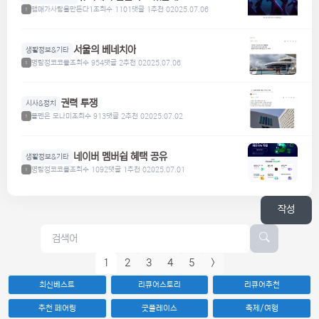
맴매가사람을만든다1
조회수 1101
댓글 1
추천 0
2025.07.06
1
서울의 베네치아
생활정보&기타
명탐정코코볼
조회수 954
댓글 2
추천 0
2025.07.06
1
권력 투쟁
시사&정치
볼펜은 모나미
조회수 913
댓글 2
추천 0
2025.07.02
1
네이버 멤버쉽 혜택 공유
생활정보&기타
명탐정코코볼
조회수 1092
댓글 1
추천 0
2025.07.01
1
작성
1
2
3
4
5
>
최신베스트
리큐어스토리
리큐어추천
추천 페어링
굿플레이스
축제/여행