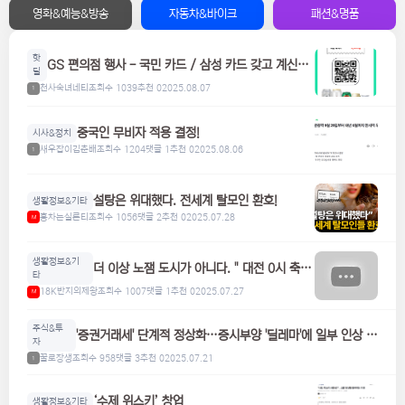
영화&예능&방송
자동차&바이크
패션&명품
핫
GS 편의점 행사 - 국민 카드 / 삼성 카드 갖고 계신분
딜
들은 참고하세요! 맥주, 위스키, 하이볼 할인
천사숙녀네티
조회수 1039
추천 0
2025.08.07
1
중국인 무비자 적용 결정!
시사&정치
새우잡이김춘배
조회수 1204
댓글 1
추천 0
2025.08.06
1
설탕은 위대했다. 전세계 탈모인 환호!
생활정보&기타
홍차는실론티
조회수 1056
댓글 2
추천 0
2025.07.28
M
생활정보&기
더 이상 노잼 도시가 아니다. " 대전 0시 축
타
제"
18K반지의제왕
조회수 1007
댓글 1
추천 0
2025.07.27
M
주식&투
'증권거래세' 단계적 정상화…증시부양 '딜레마'에 일부 인상 검
자
토
꿀로장생
조회수 958
댓글 3
추천 0
2025.07.21
1
‘수제 위스키’ 창업
생활정보&기타