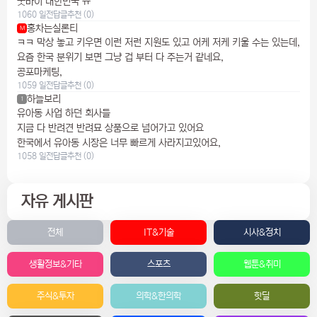
굿바이 대한민국 ㅠ
1060 일전
답글
추천 (0)
홍차는실론티
M
ㅋㅋ 막상 놓고 키우면 이런 저런 지원도 있고 어케 저케 키울 수는 있는데,
요즘 한국 분위기 보면 그냥 겁 부터 다 주는거 같네요,
공포마케팅,
1059 일전
답글
추천 (0)
하늘보리
1
유아동 사업 하던 회사들
지금 다 반려견 반려묘 상품으로 넘어가고 있어요
한국에서 유아동 시장은 너무 빠르게 사라지고있어요,
1058 일전
답글
추천 (0)
자유 게시판
전체
IT&기술
시사&정치
생활정보&기타
스포츠
웹툰&취미
주식&투자
의학&한의학
핫딜