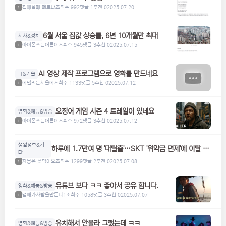
집에올때 메로나
조회수 992
댓글 1
추천 0
2025.07.20
1
6월 서울 집값 상승률, 6년 10개월만 최대
시사&정치
아이폰쓰는어른이
조회수 945
댓글 3
추천 0
2025.07.15
1
AI 영상 제작 프로그램으로 영화를 만드네요
IT&기술
에밀리는서울에
조회수 1133
댓글 5
추천 0
2025.07.12
1
오징어 게임 시즌 4 트레일이 있네요
영화&예능&방송
아이폰쓰는어른이
조회수 972
댓글 3
추천 0
2025.07.12
1
생활정보&기
하루에 1.7만여 명 '대탈출'…SKT '위약금 면제'에 이탈 급
타
증
자몽은 못먹어요
조회수 1299
댓글 2
추천 0
2025.07.08
1
유튜브 보다 ㅋㅋ 좋아서 공유 합니다.
영화&예능&방송
맴매가사람을만든다1
조회수 1058
댓글 3
추천 0
2025.07.07
1
유치해서 안볼라 그랬는데 ㅋㅋ
영화&예능&방송