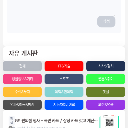
작성
자유 게시판
전체
IT&기술
시사&정치
생활정보&기타
스포츠
웹툰&취미
주식&투자
의학&한의학
핫딜
영화&예능&방송
자동차&바이크
패션&명품
핫
GS 편의점 행사 - 국민 카드 / 삼성 카드 갖고 계신분
딜
들은 참고하세요! 맥주, 위스키, 하이볼 할인