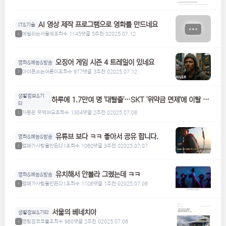
AI 영상 제작 프로그램으로 영화를 만드네요
IT&기술
에밀리는서울에
조회수 1145
댓글 5
추천 0
2025.07.12
1
오징어 게임 시즌 4 트레일이 있네요
영화&예능&방송
아이폰쓰는어른이
조회수 977
댓글 3
추천 0
2025.07.12
1
생활정보&기
하루에 1.7만여 명 '대탈출'…SKT '위약금 면제'에 이탈 급
타
증
자몽은 못먹어요
조회수 1304
댓글 2
추천 0
2025.07.08
1
유튜브 보다 ㅋㅋ 좋아서 공유 합니다.
영화&예능&방송
맴매가사람을만든다1
조회수 1060
댓글 3
추천 0
2025.07.07
1
유치해서 안볼라 그랬는데 ㅋㅋ
영화&예능&방송
맴매가사람을만든다1
조회수 1106
댓글 1
추천 0
2025.07.06
1
서울의 베네치아
생활정보&기타
명탐정코코볼
조회수 960
댓글 2
추천 0
2025.07.06
1