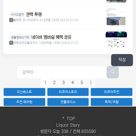
권력 투쟁
시사&정치
볼펜은 모나미
조회수 919
댓글 2
추천 0
2025.07.02
1
네이버 멤버쉽 혜택 공유
생활정보&기타
명탐정코코볼
조회수 1099
댓글 1
추천 0
2025.07.01
1
작성
1
2
3
4
5
>
최신베스트
리큐어스토리
리큐어추천
추천 페어링
굿플레이스
축제/여행
TOP
Liquor Story
방문자 오늘 338 / 전체 855580