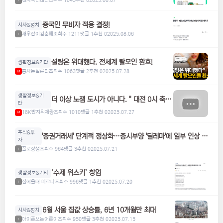
천사숙녀네티
조회수 1045
추천 0
2025.08.07
1
중국인 무비자 적용 결정!
시사&정치
새우잡이김춘배
조회수 1211
댓글 1
추천 0
2025.08.06
1
설탕은 위대했다. 전세계 탈모인 환호!
생활정보&기타
홍차는실론티
조회수 1063
댓글 2
추천 0
2025.07.28
M
생활정보&기
더 이상 노잼 도시가 아니다. " 대전 0시 축
타
제"
18K반지의제왕
조회수 1010
댓글 1
추천 0
2025.07.27
M
주식&투
'증권거래세' 단계적 정상화…증시부양 '딜레마'에 일부 인상 검
자
토
꿀로장생
조회수 964
댓글 3
추천 0
2025.07.21
1
‘수제 위스키’ 창업
생활정보&기타
집에올때 메로나
조회수 996
댓글 1
추천 0
2025.07.20
1
6월 서울 집값 상승률, 6년 10개월만 최대
시사&정치
아이폰쓰는어른이
조회수 950
댓글 3
추천 0
2025.07.15
1