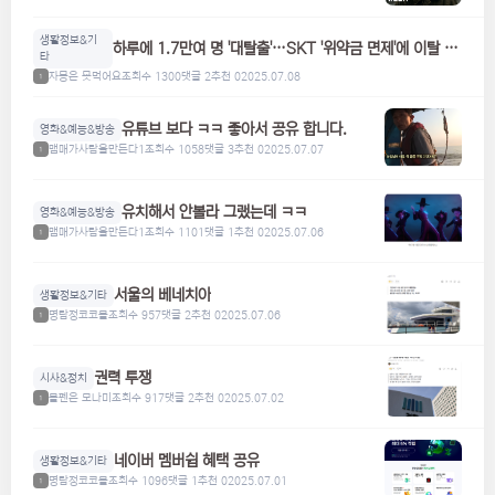
생활정보&기
하루에 1.7만여 명 '대탈출'…SKT '위약금 면제'에 이탈 급
타
증
자몽은 못먹어요
조회수 1300
댓글 2
추천 0
2025.07.08
1
유튜브 보다 ㅋㅋ 좋아서 공유 합니다.
영화&예능&방송
맴매가사람을만든다1
조회수 1058
댓글 3
추천 0
2025.07.07
1
유치해서 안볼라 그랬는데 ㅋㅋ
영화&예능&방송
맴매가사람을만든다1
조회수 1101
댓글 1
추천 0
2025.07.06
1
서울의 베네치아
생활정보&기타
명탐정코코볼
조회수 957
댓글 2
추천 0
2025.07.06
1
권력 투쟁
시사&정치
볼펜은 모나미
조회수 917
댓글 2
추천 0
2025.07.02
1
네이버 멤버쉽 혜택 공유
생활정보&기타
명탐정코코볼
조회수 1096
댓글 1
추천 0
2025.07.01
1