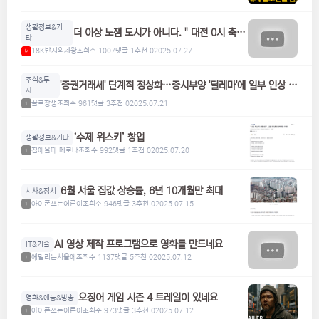
생활정보&기
더 이상 노잼 도시가 아니다. " 대전 0시 축
타
제"
18K반지의제왕
조회수 1007
댓글 1
추천 0
2025.07.27
M
주식&투
'증권거래세' 단계적 정상화…증시부양 '딜레마'에 일부 인상 검
자
토
꿀로장생
조회수 961
댓글 3
추천 0
2025.07.21
1
‘수제 위스키’ 창업
생활정보&기타
집에올때 메로나
조회수 992
댓글 1
추천 0
2025.07.20
1
6월 서울 집값 상승률, 6년 10개월만 최대
시사&정치
아이폰쓰는어른이
조회수 946
댓글 3
추천 0
2025.07.15
1
AI 영상 제작 프로그램으로 영화를 만드네요
IT&기술
에밀리는서울에
조회수 1137
댓글 5
추천 0
2025.07.12
1
오징어 게임 시즌 4 트레일이 있네요
영화&예능&방송
아이폰쓰는어른이
조회수 973
댓글 3
추천 0
2025.07.12
1