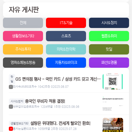
자유 게시판
전체
IT&기술
시사&정치
생활정보&기타
스포츠
웹툰&취미
주식&투자
의학&한의학
핫딜
영화&예능&방송
자동차&바이크
패션&명품
핫
GS 편의점 행사 - 국민 카드 / 삼성 카드 갖고 계신분
딜
들은 참고하세요! 맥주, 위스키, 하이볼 할인
천사숙녀네티
조회수 1042
추천 0
2025.08.07
1
중국인 무비자 적용 결정!
시사&정치
새우잡이김춘배
조회수 1204
댓글 1
추천 0
2025.08.06
1
설탕은 위대했다. 전세계 탈모인 환호!
생활정보&기타
홍차는실론티
조회수 1059
댓글 2
추천 0
2025.07.28
M