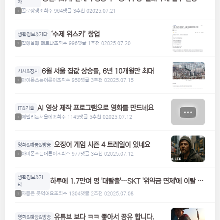
자
토
꿀로장생
조회수 964
댓글 3
추천 0
2025.07.21
1
‘수제 위스키’ 창업
생활정보&기타
집에올때 메로나
조회수 996
댓글 1
추천 0
2025.07.20
1
6월 서울 집값 상승률, 6년 10개월만 최대
시사&정치
아이폰쓰는어른이
조회수 950
댓글 3
추천 0
2025.07.15
1
AI 영상 제작 프로그램으로 영화를 만드네요
IT&기술
에밀리는서울에
조회수 1145
댓글 5
추천 0
2025.07.12
1
오징어 게임 시즌 4 트레일이 있네요
영화&예능&방송
아이폰쓰는어른이
조회수 977
댓글 3
추천 0
2025.07.12
1
생활정보&기
하루에 1.7만여 명 '대탈출'…SKT '위약금 면제'에 이탈 급
타
증
자몽은 못먹어요
조회수 1304
댓글 2
추천 0
2025.07.08
1
유튜브 보다 ㅋㅋ 좋아서 공유 합니다.
영화&예능&방송