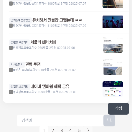
맴매가사람을만든다1
조회수 1060
댓글 3
추천 0
2025.07.07
1
유치해서 안볼라 그랬는데 ㅋㅋ
영화&예능&방송
맴매가사람을만든다1
조회수 1106
댓글 1
추천 0
2025.07.06
1
서울의 베네치아
생활정보&기타
명탐정코코볼
조회수 960
댓글 2
추천 0
2025.07.06
1
권력 투쟁
시사&정치
볼펜은 모나미
조회수 919
댓글 2
추천 0
2025.07.02
1
네이버 멤버쉽 혜택 공유
생활정보&기타
명탐정코코볼
조회수 1099
댓글 1
추천 0
2025.07.01
1
작성
1
2
3
4
5
>