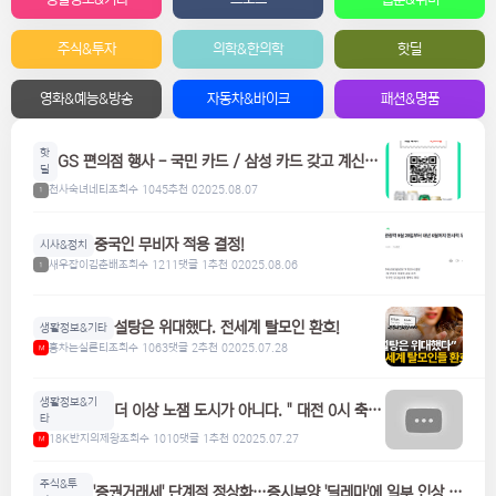
주식&투자
의학&한의학
핫딜
영화&예능&방송
자동차&바이크
패션&명품
핫
GS 편의점 행사 - 국민 카드 / 삼성 카드 갖고 계신분
딜
들은 참고하세요! 맥주, 위스키, 하이볼 할인
천사숙녀네티
조회수 1045
추천 0
2025.08.07
1
중국인 무비자 적용 결정!
시사&정치
새우잡이김춘배
조회수 1211
댓글 1
추천 0
2025.08.06
1
설탕은 위대했다. 전세계 탈모인 환호!
생활정보&기타
홍차는실론티
조회수 1063
댓글 2
추천 0
2025.07.28
M
생활정보&기
더 이상 노잼 도시가 아니다. " 대전 0시 축
타
제"
18K반지의제왕
조회수 1010
댓글 1
추천 0
2025.07.27
M
주식&투
'증권거래세' 단계적 정상화…증시부양 '딜레마'에 일부 인상 검