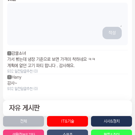
작성
감귤소녀
1
가서 봤는데 냉장 기준으로 보면 가격이 착하네요 ㅋㅋ
계획에 없던 고기 파티 합니다 . 감사해요.
932 일전
답글
추천 (0)
Hany
1
감사~
932 일전
답글
추천 (0)
자유 게시판
전체
IT&기술
시사&정치
생활정보&기타
스포츠
웹툰&취미