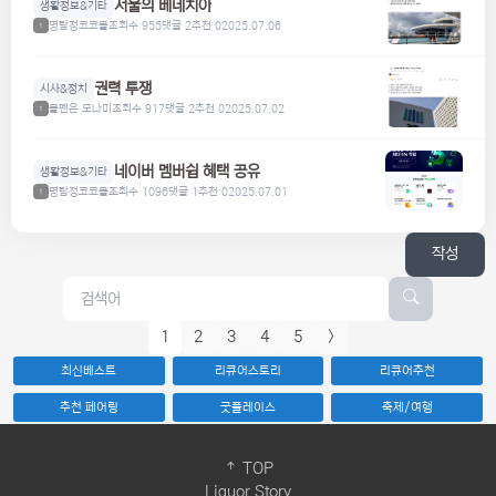
서울의 베네치아
생활정보&기타
명탐정코코볼
조회수 955
댓글 2
추천 0
2025.07.06
1
권력 투쟁
시사&정치
볼펜은 모나미
조회수 917
댓글 2
추천 0
2025.07.02
1
네이버 멤버쉽 혜택 공유
생활정보&기타
명탐정코코볼
조회수 1096
댓글 1
추천 0
2025.07.01
1
작성
1
2
3
4
5
>
최신베스트
리큐어스토리
리큐어추천
추천 페어링
굿플레이스
축제/여행
TOP
Liquor Story