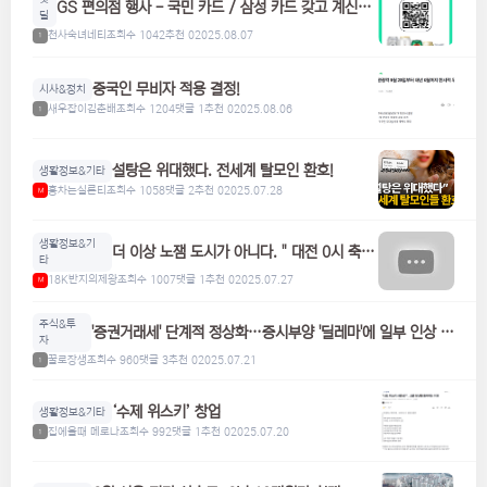
GS 편의점 행사 - 국민 카드 / 삼성 카드 갖고 계신분
딜
들은 참고하세요! 맥주, 위스키, 하이볼 할인
천사숙녀네티
조회수 1042
추천 0
2025.08.07
1
중국인 무비자 적용 결정!
시사&정치
새우잡이김춘배
조회수 1204
댓글 1
추천 0
2025.08.06
1
설탕은 위대했다. 전세계 탈모인 환호!
생활정보&기타
홍차는실론티
조회수 1058
댓글 2
추천 0
2025.07.28
M
생활정보&기
더 이상 노잼 도시가 아니다. " 대전 0시 축
타
제"
18K반지의제왕
조회수 1007
댓글 1
추천 0
2025.07.27
M
주식&투
'증권거래세' 단계적 정상화…증시부양 '딜레마'에 일부 인상 검
자
토
꿀로장생
조회수 960
댓글 3
추천 0
2025.07.21
1
‘수제 위스키’ 창업
생활정보&기타
집에올때 메로나
조회수 992
댓글 1
추천 0
2025.07.20
1