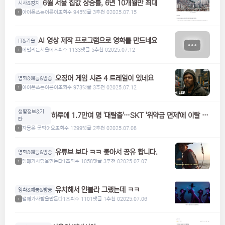
6월 서울 집값 상승률, 6년 10개월만 최대
시사&정치
아이폰쓰는어른이
조회수 945
댓글 3
추천 0
2025.07.15
1
AI 영상 제작 프로그램으로 영화를 만드네요
IT&기술
에밀리는서울에
조회수 1133
댓글 5
추천 0
2025.07.12
1
오징어 게임 시즌 4 트레일이 있네요
영화&예능&방송
아이폰쓰는어른이
조회수 973
댓글 3
추천 0
2025.07.12
1
생활정보&기
하루에 1.7만여 명 '대탈출'…SKT '위약금 면제'에 이탈 급
타
증
자몽은 못먹어요
조회수 1299
댓글 2
추천 0
2025.07.08
1
유튜브 보다 ㅋㅋ 좋아서 공유 합니다.
영화&예능&방송
맴매가사람을만든다1
조회수 1058
댓글 3
추천 0
2025.07.07
1
유치해서 안볼라 그랬는데 ㅋㅋ
영화&예능&방송
맴매가사람을만든다1
조회수 1101
댓글 1
추천 0
2025.07.06
1