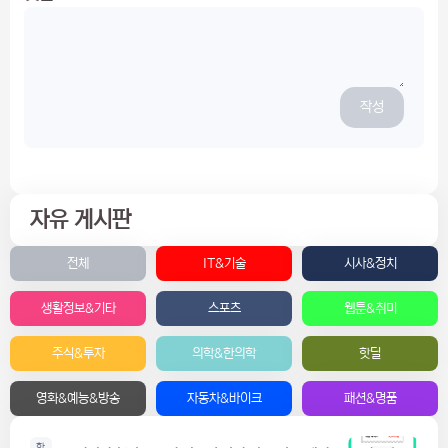
작성
자유 게시판
전체
IT&기술
시사&정치
생활정보&기타
스포츠
웹툰&취미
주식&투자
의학&한의학
핫딜
영화&예능&방송
자동차&바이크
패션&명품
핫